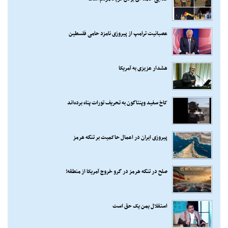
عصبانیت ترامپ از پیروزی نامزد حامی فلسطین
هشدار عزیزی به آمریکا
کاخ سفید وپنتاگون به تحریف تورات پناه برده‌اند
پیروزی ایران در اعمال حاکمیت بر تنگه هرمز
صلح در تنگه هرمز در گرو خروج آمریکا از منطقه!
استقلال یمن یک حق است