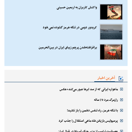
واکنش کاربران به اربعین حسینی
کریدور دومی در تنگه هرمز گشوده نمی شود
برافراشته‌شدن پرچم زیبای ایران در بین‌الحرمین
آخرین اخبار
ماهواره ایرانی که از سد ابرها عبور می‌کند+عکس
رازمرگ مرد 72 ساله
با تنگه هرمز، راه تنفس دشمن را باز نکنید!
پرسپولیس بازیکن شاه ماهی استقلال را جذب کرد
عصبانیت ترامپ از وزیر جنگ آمریکا در قبال ایران