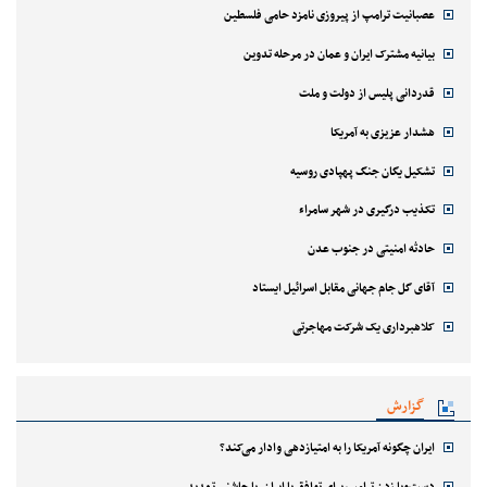
عصبانیت ترامپ از پیروزی نامزد حامی فلسطین
بیانیه مشترک ایران و عمان در مرحله تدوین
قدردانی پلیس از دولت و ملت
هشدار عزیزی به آمریکا
تشکیل یگان جنگ پهپادی روسیه
تکذیب درگیری در شهر سامراء
حادثه امنیتی در جنوب عدن
آقای گل جام جهانی مقابل اسرائیل ایستاد
کلاهبرداری یک شرکت مهاجرتی
گزارش
ایران چگونه آمریکا را به امتیازدهی وادار می‌کند؟
دست‌وپا زدن ترامپ برای توافق با ایران، با چاشنی تهدید