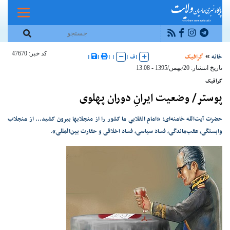
کد خبر: 47670
خانه
گرافیک
|
ف
|
|
|
|
|
تاریخ انتشار: 20/بهمن/1395 - 13:08
گرافیک
پوستر/ وضعیت ایرانِ دوران پهلوی
حضرت آیت‌الله خامنه‌ای: «امامِ انقلابیِ ما کشور را از منجلابها بیرون کشید... از منجلاب
وابستگی، عقب‌ماندگی، فساد سیاسی، فساد اخلاقی و حقارت بین‌المللی».