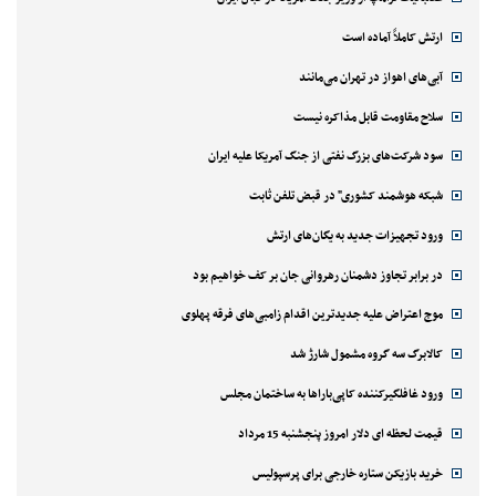
ارتش کاملاً آماده است
آبی‌های اهواز در تهران می‌مانند
سلاح مقاومت قابل مذاکره نیست
سود شرکت‌های بزرگ نفتی از جنگ آمریکا علیه ایران
شبکه هوشمند کشوری" در قبض تلفن ثابت
ورود تجهیزات جدید به یگان‌های ارتش
در برابر تجاوز دشمنان رهروانی جان بر کف خواهیم بود
موج اعتراض علیه جدیدترین اقدام زامبی‌های فرقه پهلوی
کالابرگ سه گروه مشمول شارژ شد
ورود غافلگیرکننده کاپی‌باراها به ساختمان مجلس
قیمت لحظه ای دلار امروز پنجشنبه 15 مرداد
خرید بازیکن ستاره خارجی برای پرسپولیس