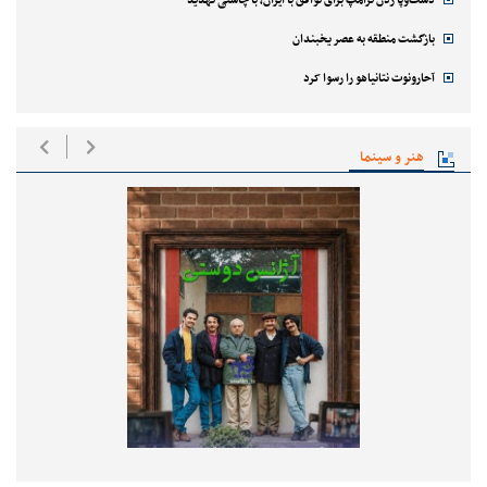
بازگشت منطقه به عصر یخبندان
آحارونوت نتانیاهو را رسوا کرد
هنر و سینما