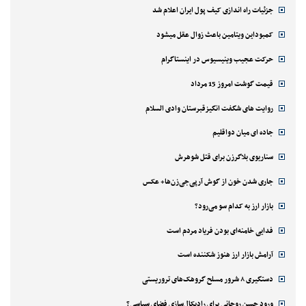
جزئیات راه اندازی کیف پول ایران اعلام شد
کمبوداین ویتامین باعث زوال عقل میشود
حرکت عجیب وینیسیوس در اینستاگرام
قیمت گوشت امروز 15 مرداد
روایت های شگفت انگیزقبرستان وادی السلام
جاده ای میان دواقلیم
سناریوی بلاگرزن برای قتل شوهرش
جاری شدن خون از گوش آرپی‌جی‌زن‌ها+ عکس
بازار ارز به کدام سو می‌رود؟
فدایی خامنه‌ای بودن فریاد مردم است
آرامش بازار ارز هنوز شکننده است
دستگیری ۸ شرور مسلح گروهک‌های تروریستی
ورود حسن روحانی برای رادیکال‌سازی فضای سیاسی؟