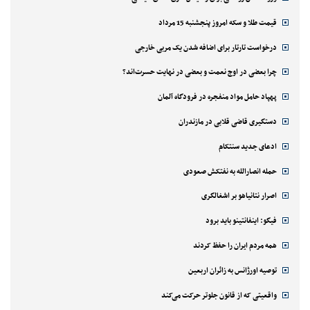
قیمت طلا و سکه امروز پنجشنبه 15 مرداد
درخواست تارتار برای اضافه شدن یک مربی خارجی
چرا بعضی در اوج نعمت و بعضی در نهایت حسرت‌اند؟
پهپاد حامل مواد منفجره در فرودگاه آلمان
دستگیری قاضی قلابی در مازندران
ادعای جدید سنتکام
حمله انصارالله به نفتکش صعودی
اصرار نتانیاهو بر اشغالگری
فیگو: اینفانتینو باید برود
همه مردم ایران را حفظ کردند
توصیه اورژانس به زائران اربعین
واقعیتی که از قانون جلوتر حرکت می‌کند