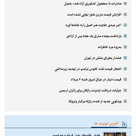
صادرات ۱۵ محصول کشاورزی آزاد شد+ جدول
افزایش قیمت بنزین هنوز نهایی نشده است
اکبر عبدی حلاوت هنر اصیل را به خانه‌ها آورد
بازداشت مجدد سارق یک هفته پس از آزادی
بدرود مرد خاطرات
هشدار ماورای بنفش در تهران
انفجار قیمت نفت کابوس ترامپ در تهدید زیرساختی
قیمت دینار در عراق امروز شنبه ۳ مرداد
جزئیات دریافت اینترنت رایگان برای زائران اربعین
ویدئویی جدید از شدت زلزله مرگبار ونزوئلا
آخرین توییت ها
فدایی خامنه‌ای بودن فریاد مردم است