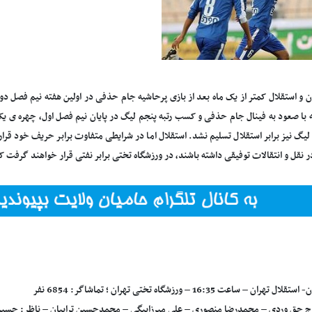
ن و استقلال کمتر از یک ماه بعد از بازی پرحاشیه جام حذفی در اولین هفته نیم فصل دو
ه با صعود به فینال جام حذفی و کسب رتبه پنجم لیگ در پایان نیم فصل اول، چهره ی یک
یگ نیز برابر استقلال تسلیم نشد. استقلال اما در شرایطی متفاوت برابر حریف خود قرار 
ر نقل و انتقالات توفیقی داشته باشند، در ورزشگاه تختی برابر نفتی قرار خواهند گرفت که
هران – ساعت 16:35 – ورزشگاه تختی تهران ؛ تماشاگر: 6854 نفر
رج حق وردی – محمدرضا منصوری – علی میرزابیگی – محمدحسین ترابیان – ناظر: حس