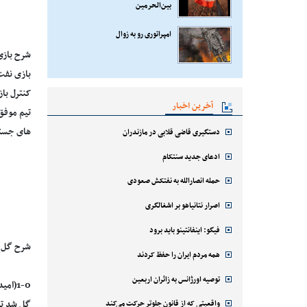
بین‌الحرمین
امپراتوری رو به زوال
شرح بازی 
بازی نفت 
کنترل با
آخرین اخبار
های جسته و گ
دستگیری قاضی قلابی در مازندران
ادعای جدید سنتکام
حمله انصارالله به نفتکش صعودی
اصرار نتانیاهو بر اشغالگری
فیگو: اینفانتینو باید برود
شرح گل:
همه مردم ایران را حفظ کردند
توصیه اورژانس به زائران اربعین
گل شد تا 
واقعیتی که از قانون جلوتر حرکت می‌کند