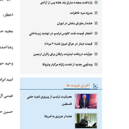
بازداشت مجدد سارق یک هفته پس از آزادی
بدرود مرد خاطرات
اخطار:
هشدار ماورای بنفش در تهران
مجید حسینی (7) 
انفجار قیمت نفت کابوس ترامپ در تهدید زیرساختی
قیمت دینار در عراق امروز شنبه ۳ مرداد
رضا اسدی(12) از نفت ت
جزئیات دریافت اینترنت رایگان برای زائران اربعین
وحید حمدی نژاد(3
ویدئویی جدید از شدت زلزله مرگبار ونزوئلا
امید ابراهیمی(16) 
آخرین توییت ها
عیسی آل کثیر(22) 
عصبانیت ترامپ از پیروزی نامزد حامی
فلسطین
حسین حسینی(71) 
هشدار عزیزی به آمریکا