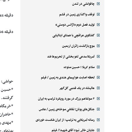
چاقوکشی در لندن
توقف واگذاری زمین در قشم
دقیقه 41: شوت خوب بهنام برزای از پشت محوطه جریمه تیم نفت تهران با اختلافی اندک راهی اوت شد.
تولید فصل دوم «آژانس دوستی»
دقیقه 66: سانتر بازیکان نفت تهران از سمت راست با ضربه عیثی آل کثیر همراه شد اما حسینی اجازه باز شدن دروازه استقلال را نداد.
گفتگوی عراقچی با همتای ایتالیایی
موج بازگشت زائران اربعین
آمریکا مدعی لغو بخشی از تحریم‌ها شد
سلام کربلا ؛ حسین ستوده
لحظه اصابت هواپیمای هندی به زمین / فیلم
حواشی:
عالیشاه در یک قدمی گل‌گهر
*حسین حس
گرفتند. 
۲ سوتفاهم بزرگ در مورد رویکرد ترامپ به ایران
*خرمگاه و
جنگل‌های یونان؛ نقاشیِ سوخته‌ی زمین / عکس
*حاضران 
رسانه آمریکایی به ترامپ: از ایران شکست خوردی
*مهدی رح
جایتان خالی نبود آقای شهید!/ فیلم
بدنهای خ