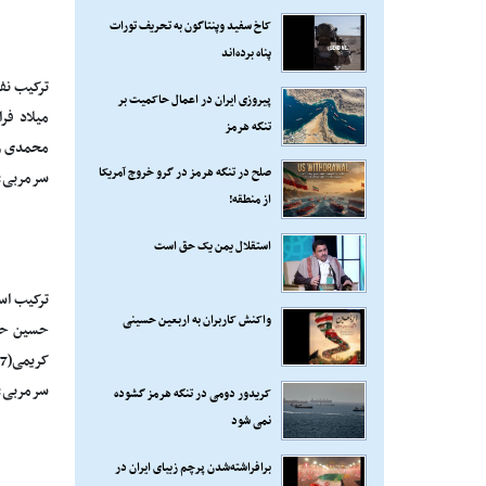
کاخ سفید وپنتاگون به تحریف تورات
پناه برده‌اند
ترکیب نف
پیروزی ایران در اعمال حاکمیت بر
میلاد فر
تنگه هرمز
محمدی زا
صلح در تنگه هرمز در گرو خروج آمریکا
سرمربی: 
از منطقه!
استقلال یمن یک حق است
ترکیب است
واکنش کاربران به اربعین حسینی
حسین حسی
کریمی(77- علی قربانی) و کاوه رضایی.
سرمربی: 
کریدور دومی در تنگه هرمز گشوده
نمی شود
برافراشته‌شدن پرچم زیبای ایران در