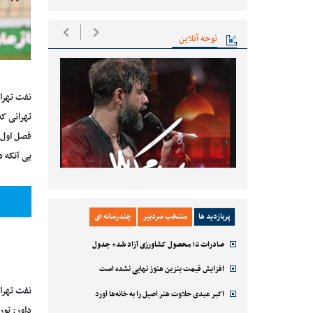
نوحه آنلاین
نفت تهرا
تهرانی ک
فصل اول ل
بی آنکه د
پربازدید ها
منتخب سردبیر
چندرسانه ای
صادرات ۱۵ محصول کشاورزی آزاد شد+ جدول
افزایش قیمت بنزین هنوز نهایی نشده است
نفت تهران- استقلال ت
اکبر عبدی حلاوت هنر اصیل را به خانه‌ها آورد
داور: تو