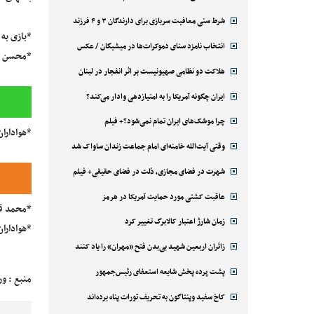
شرط سنی معافیت سربازی برای دارندگان ۳ و ۴ فرزند
*بازی به
انتخاب نامزد سنای دموکرات‌ها در میشیگان / عکس
*محسن خل
هلاکت دو نظامی صهیونیست بر اثر انفجار در لبنان
ایران چگونه آمریکا را به امتیازدهی وادار می‌کند؟
چرا موشک‌های ایران تمام نمی‌شود؟+ فیلم
*هواداران استقلال دقیق
وقتی آیت‌الله خامنه‌ای امام جماعت زندان ساواک شد
شهرت در فضای مجازی، ذلت در فضای حقیقی+ فیلم
عاقبت کشتی مورد حمایت آمریکا در هرمز
*محمد قا
زمان شارژ اعتبار کالابرگ تغییر کرد
*هواداران
زائران اربعین شهید بی‌بدن فتح «مهران» را یاد کنند
پشت پرده پخش شایعه استعفای رئیس‌جمهور
منبع : ور
کاخ سفید وپنتاگون به تحریف تورات پناه برده‌اند