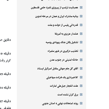
عصبانیت ترامپ از پیروزی نامزد حامی فلسطین
بیانیه مشترک ایران و عمان در مرحله تدوین
قدردانی پلیس از دولت و ملت
هشدار عزیزی به آمریکا
دقایق ح
تشکیل یگان جنگ پهپادی روسیه
تکذیب درگیری در شهر سامراء
د
حادثه امنیتی در جنوب عدن
کرنر رفت
آقای گل جام جهانی مقابل اسرائیل ایستاد
دقیقه 15: ضربه کرنر یعقوب کریمی روی نقطه کرنر به امید نورافکن رسید و ضربه این بازیکن را بازیکنان نفت پیش از ورود به دروازه برگرداندند.
کلاهبرداری یک شرکت مهاجرتی
علت انفجار جبل‌علی امارات
دقیقه 24: حرکت خوب بازیکنان نفت تهران از سمت راست با سانتر صادقی همراه شد که ضربه سر مطهری با فاصله اندک به بیرون رفت.
برق گران نشده است
روند امتحانات نهایی 4 استان جنوبی
شلوغی مح