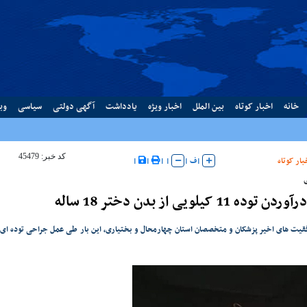
خانه
اخبار کوتاه
بین الملل
اخبار ویژه
یادداشت
آگهی دولتی
سیاسی
وب
کد خبر: 45479
بار کوتاه
|
ف
|
|
|
|
|
وده 11 کیلویی از بدن دختر 18 ساله