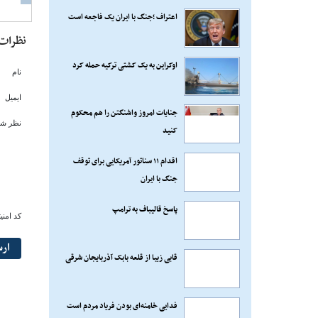
اعتراف ؛جنگ با ایران یک فاجعه است
نظرات
اوکراین به یک کشتی ترکیه حمله کرد
نام
ایمیل
جنایات امروز واشنگتن را هم محکوم
نظر شم
کنید
اقدام ۱۱ سناتور آمریکایی برای توقف
جنگ با ایران
پاسخ قالیباف به ترامپ
کد امنی
ار
قابی زیبا از قلعه بابک آذربایجان شرقی
فدایی خامنه‌ای بودن فریاد مردم است