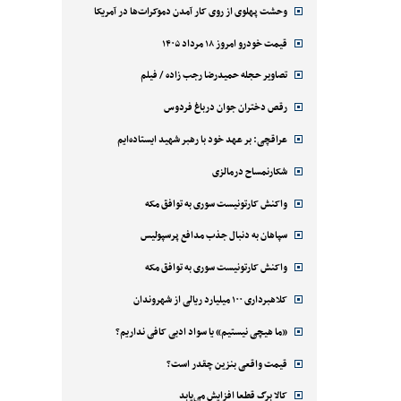
وحشت پهلوی از روی کار آمدن دموکرات‌ها در آمریکا
قیمت خودرو امروز ۱۸ مرداد ۱۴۰۵
تصاویر حجله حمیدرضا رجب زاده / فیلم
رقص دختران جوان درباغ فردوس
عراقچی: بر عهد خود با رهبر شهید ایستاده‌ایم
شکارنمساح درمالزی
واکنش کارتونیست سوری به توافق مکه
سپاهان به دنبال جذب مدافع پرسپولیس
واکنش کارتونیست سوری به توافق مکه
کلاهبرداری ۱۰۰ میلیارد ریالی از شهروندان
«ما هیچی نیستیم» یا سواد ادبی کافی نداریم؟
قیمت واقعی بنزین چقدر است؟
کالا برگ قطعا افزایش می‌یابد