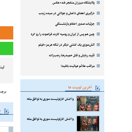
پالایشگاه سیزران منفجر شد+عکس
درگیری اعضای داعش و جولانی در سیده زینب
جزئیات صدور احکام بازنشستگی
چین هم پس از ایران و روسیه کارت فراصوت را رو کرد
آتش‌سوزی یک کشتی دیگر در تنگه هرمز+فیلم
تأیید ربایش و قتل حمیدرضا رجب‌زاده
مراقب علائم هپاتیت باشید!
لین
آخرین توییت ها
برچس
واکنش کارتونیست سوری به توافق مکه
م
واکنش کارتونیست سوری به توافق مکه