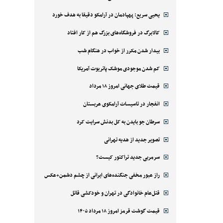
یحیی سریع: پهپادمان در آرامکو دقیقا به هدف خورد
کالابرگ در فروشگاه‌های بزرگ هم از کار افتاد
بیدار شدن مکرر از خواب در هنگام شب
کم شدن موجودی موشک پاتریوت آمریکا
قیمت طلای جهانی امروز ۱۸ مرداد
انفجار در تاسیسات آرامکوی عربستان
سرطان جو بایدن به کل بدنش سرایت کرد
تصویر جدید از هدیه تهرانی
سرمربی جدید تراکتور کیست؟
راز عبور مخفی جنگنده‌های ایرانی از چشم دشمن+عکس
قتل‌‌عام خانوادگی در تهران و خودکشی قاتل
قیمت گوشت قرمز امروز ۱۸ مرداد ۱۴۰۵