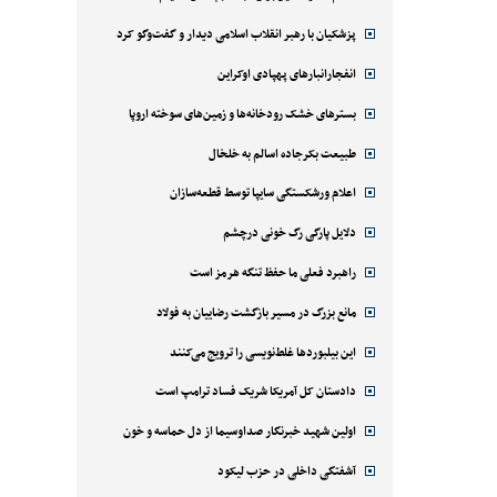
پزشکیان با رهبر انقلاب اسلامی دیدار و گفت‌وگو کرد
انفجارانبارهای پهپادی اوکراین
بسترهای خشک رودخانه‌ها و زمین‌های سوخته اروپا
طبیعت بکرجاده اسالم به خلخال
اعلام ورشکستگی سایپا توسط قطعه‌سازان
دلایل پارگی رگ خونی درچشم
راهبرد فعلی ما حفظ تنگه هرمز است
مانع بزرگ در مسیر بازگشت رضاییان به فولاد
این بیلبوردها غلط‌نویسی را ترویج می‌کنند
دادستان کل آمریکا شریک فساد ترامپ است
اولین شهید خبرنگار صداوسیما از دل حماسه و خون
آشفتگی داخلی در حزب لیکود