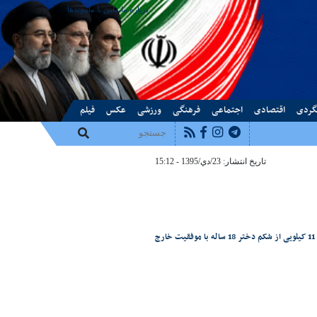
درباره ما
تماس با ما
پیوندها
گردی
اقتصادی
اجتماعی
فرهنگی
ورزشی
عکس
فیلم
تاریخ انتشار: 23/دي/1395 - 15:12
در پی موفقیت های اخیر پزشکان و متخصصان استان چهارمحال و بختیاری، این بار طی عمل جراحی توده ای 11 کیلویی از شکم دختر 18 ساله با موفقیت خارج