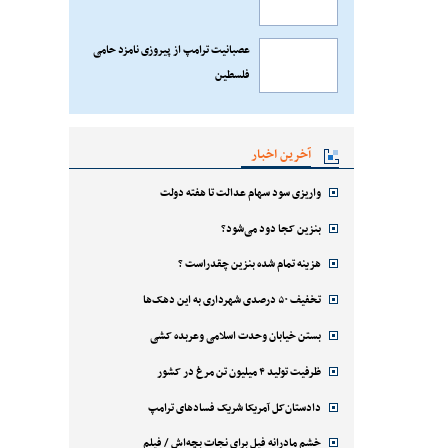
عصبانیت ترامپ از پیروزی نامزد حامی
فلسطین
آخرین اخبار
واریزی سود سهام عدالت تا هفته دولت
بنزین کجا دود می‌شود؟
هزینه تمام شده بنزین چقدراست ؟
تخفیف ۵۰ درصدی شهرداری به این دهک‌ها
بستن خیابان وحدت اسلامی وعربده کشی
ظرفیت تولید ۴ میلیون تن مرغ در کشور
دادستان‌کل آمریکا شریک فسادهای ترامپ
خشم مادرانه فیل برای نجات بچه‌اش / فیلم