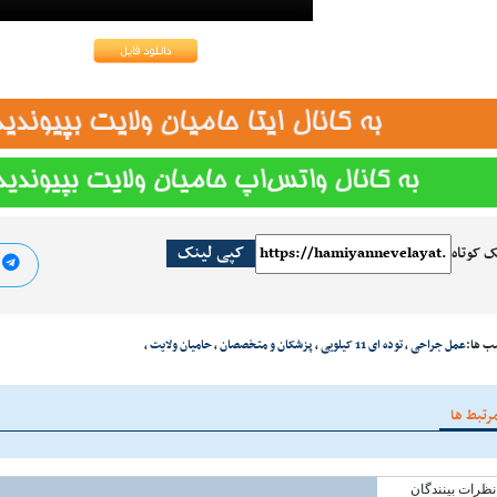
کپی لینک
ک کوتاه
ا
ب ها:
عمل جراحی
،
توده ای 11 کیلویی
،
پزشکان و متخصصان
،
حامیان ولایت
،
رتبط ها
نظرات بینندگان