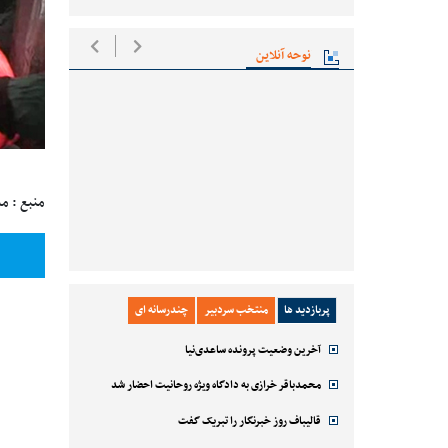
نوحه آنلاین
منبع : م
پربازدید ها
منتخب سردبیر
چندرسانه ای
آخرین وضعیت پرونده ساعدی‌نیا
محمدباقر خرازی به دادگاه ویژه روحانیت احضار شد
قالیباف روز خبرنگار را تبریک گفت