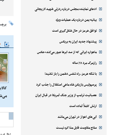
ادعای نماینده مجلس درباره ردزنی شهید لاریجانی
بیانیه یمن درباره یک عملیات ویژه
برچس
توافق هرمز در حال شکل‌گیری است
پیشنهاد جدید ایران به بریکس
م
ماهواره ایرانی که از سد ابرها عبور می‌کند+عکس
رازمرگ مرد 72 ساله
با تنگه هرمز، راه تنفس دشمن را باز نکنید!
پرسپولیس بازیکن شاه ماهی استقلال را جذب کرد
کالاب
عصبانیت ترامپ از وزیر جنگ آمریکا در قبال ایران
می‌ش
ارتش کاملاً آماده است
آبی‌های اهواز در تهران می‌مانند
سلاح مقاومت قابل مذاکره نیست