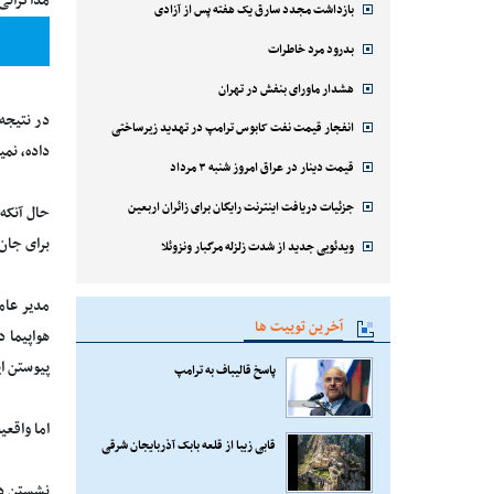
مذاکراتی
بازداشت مجدد سارق یک هفته پس از آزادی
بدرود مرد خاطرات
هشدار ماورای بنفش در تهران
در نتیجه
انفجار قیمت نفت کابوس ترامپ در تهدید زیرساختی
داده، نمی
قیمت دینار در عراق امروز شنبه ۳ مرداد
جزئیات دریافت اینترنت رایگان برای زائران اربعین
حال آنکه 
برای جان
ویدئویی جدید از شدت زلزله مرگبار ونزوئلا
مدیر عام
آخرین توییت ها
هواپیما 
پیوستن ا
پاسخ قالیباف به ترامپ
اما واقع
قابی زیبا از قلعه بابک آذربایجان شرقی
نشستن دو