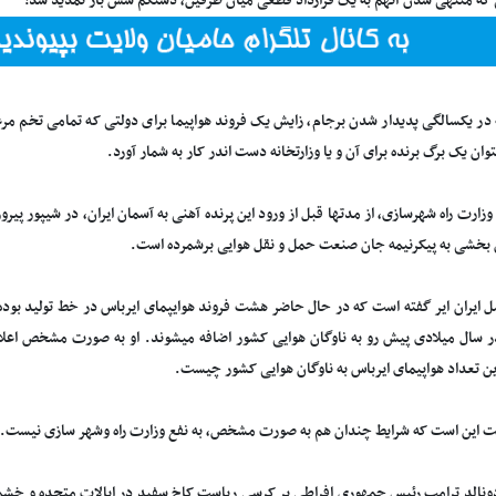
 که منتهی شدن آنهم به یک قرارداد قطعی میان طرفین، دستکم شش بار تمدید شد!
 در یکسالگی پدیدار شدن برجام، زایش یک فروند هواپیما برای دولتی که تمامی تخم مرغ
توان یک برگ برنده برای آن و یا وزارتخانه دست اندر کار به شمار آورد.
وزارت راه شهرسازی، از مدتها قبل از ورود این پرنده آهنی به آسمان ایران، در شیپور پیر
 بخشی به پیکرنیمه جان صنعت حمل و نقل هوایی برشمرده است.
ل ایران ایر گفته است که در حال حاضر هشت فروند هوایپمای ایرباس در خط تولید بود
در سال میلادی پیش رو به ناوگان هوایی کشور اضافه میشوند. او به صورت مشخص اعلام 
ین تعداد هواپیمای ایرباس به ناوگان هوایی کشور چیست.
یت این است که شرایط چندان هم به صورت مشخص، به نفع وزارت راه وشهر سازی نیست.
نالد ترامپ رئیس جمهوری افراطی بر کرسی ریاست کاخ سفید در ایالات متحده و خشم ا