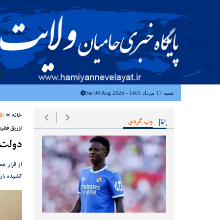
شنبه 17 مرداد 1405 - Sat 08 Aug 2026
خانه
اق
وب گردی
تزریق قطره 
دولت 
از قرار م
کشیده ،از