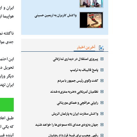
ایران و ا
واکنش کاربران به اربعین حسینی
هواپیما از اواخ
جدی مواج
آخرین اخبار
این احتم
پیروزی استقلال در دیداری تدارکاتی
تحویل دو
پاسخ قالیباف به ترامپ
دیگر وزار
گفت وگوی رئیس جمهور با مردم
ایران تهد
نظامیان آمریکایی «ضربه مغزی» شدند
رایزنی عراقچی و همتای موریتانی
واکنش سفارت ایران به پارلمان اتریش
جهان به‌زودی صدای ناله سعودی‌ها را خواهد شنید
که یکی ا
آینده غیر
رقمی عجیب برای فسخ قرارداد رضاییان