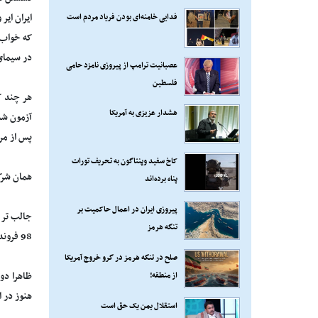
فدایی خامنه‌ای بودن فریاد مردم است
ایران ایر
که خواب 
در سیمای 
عصبانیت ترامپ از پیروزی نامزد حامی
فلسطین
هر چند ک
هشدار عزیزی به آمریکا
آزمون شد
پس از مر
کاخ سفید وپنتاگون به تحریف تورات
همان شرک
پناه برده‌اند
پیروزی ایران در اعمال حاکمیت بر
جالب تر ا
تنگه هرمز
98 فروند آن سفارش جدید بوده و دو فروند آن بازخرید از یک سفارش لغو شده از یک شرکت هواپیمایی دیگر بوده است.
صلح در تنگه هرمز در گرو خروج آمریکا
از منطقه!
ظاهرا دو
هنوز در ا
استقلال یمن یک حق است