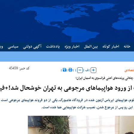
خانه
اخبار کوتاه
بین الملل
اخبار ویژه
یادداشت
آگهی دولتی
سیاسی
وب
کد خبر: 45459
تصادی
|
ف
|
|
|
|
|
چکانی پرنده‌های آهنی فرانسوی به آسمان ایران؛
از ورود هواپیماهای مرجوعی به تهران خوشحال شد!+فی
علوم، هواپیمای ایرباس آزمون شده در فرودگاه هامبورگ، یکی از دو فروند هواپیمای مرجوعی است 
 این رو پس از مرجوع شدن، نصیب شرکت هواپیمایی هما شده است.