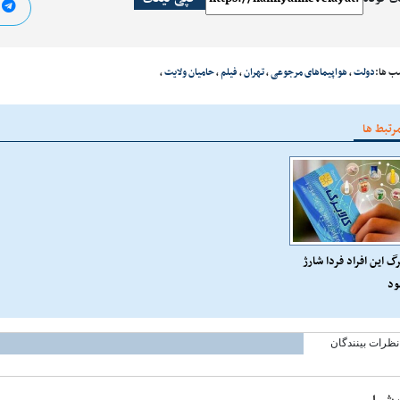
ا
ب ها:
دولت
،
هواپیماهای مرجوعی
،
تهران
،
فیلم
،
حامیان ولایت
،
رتبط ها
رگ این افراد فردا شارژ
ود
نظرات بینندگان