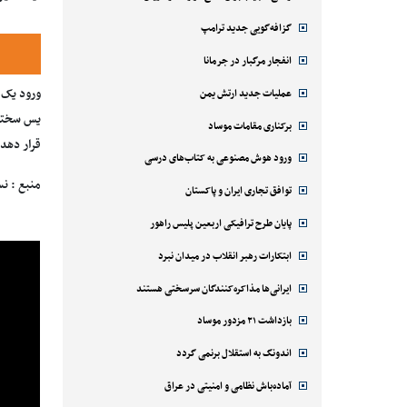
گزافه‌گویی جدید ترامپ
انفجار مرگبار در جرمانا
ورود یک ف
عملیات جدید ارتش یمن
یس سختی 
برکناری مقامات موساد
قرار دهد.
ورود هوش مصنوعی به کتاب‌های درسی
منبع : نس
توافق تجاری ایران و پاکستان
پایان طرح ترافیکی اربعین پلیس راهور
ابتکارات رهبر انقلاب در میدان نبرد
ایرانی‌ها مذاکره‌کنندگان سرسختی هستند
بازداشت ۲۱ مزدور موساد
اندونگ به استقلال برنمی گردد
آماده‌باش نظامی و امنیتی در عراق