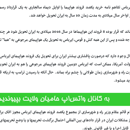
یرباس تفاهم نامه خرید یکصد فروند هواپیما را اوایل دیماه سالجاری به یک قرارداد رس
ر سال میلادی به مدت زمان 10 سال به ایران تحویل خواهد شد.
ناگفته نماند که قرار بوده 8 فروند این هواپیماها در سال 2016 
ه شده و پس از این همه کش و قوس، ایرباس به تحویل یک هواپیمای مرجوعی به "هما" ت
ال وجود دارد که درصورت پافشاری بیشتر ایران برای تحویل یک فروند هواپیمای ایرباس د
لت آمریکا، ممکن است که ایرباس دومین فروند هواپیمای مرجوعی را هم به ایران تحو
ت راه و شهرسازی زمان طولانی را چشم براه بماند. حال آنکه با رسیدن ترامپ به اریکه ق
ید میشود.
ز مشکلات ایران در قرار دادهای بین المللی احتمال برگشت تحریمها و یا وضع تحریمهای
 قابل اجرا و یا غیر قانونی شوند.