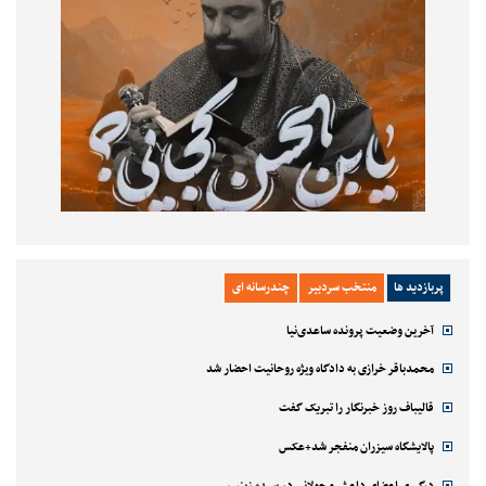
پربازدید ها
منتخب سردبیر
چندرسانه ای
آخرین وضعیت پرونده ساعدی‌نیا
محمدباقر خرازی به دادگاه ویژه روحانیت احضار شد
قالیباف روز خبرنگار را تبریک گفت
پالایشگاه سیزران منفجر شد+عکس
درگیری اعضای داعش و جولانی در سیده زینب