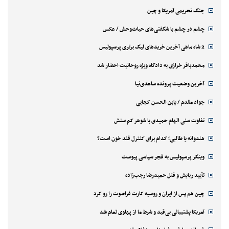
جنگ تحریمی آمریکا و چین
چشم در چشم با شگفتی‌های حیات‌وحش / عکس
2 شاه ماهی آخرین خریدهای لیگ برتری پرسپولیس
محمدباقر خرازی به دادگاه ویژه روحانیت احضار شد
آخرین وضعیت پرونده ساعدی‌نیا
جواد مقدم / یابن الحسن کجایی
تفاوت سنی الهام حمیدی با شوهر کم سنش
هندوانه یا طالبی؛ کدام‌ برای کنترل قند خون است؟
وینگر پرسپولیس به فجر سپاسی پیوست
تأیید ربایش و قتل حمیدرضا رجب‌زاده
چین هم پس از ایران و روسیه کارت فراصوت را رو کرد
آمریکا پشتیبانی بی‌قید و شرط ما از پهلوی تمام شد