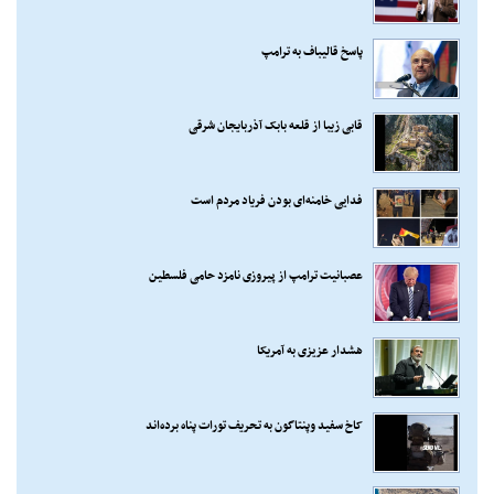
پاسخ قالیباف به ترامپ
قابی زیبا از قلعه بابک آذربایجان شرقی
فدایی خامنه‌ای بودن فریاد مردم است
عصبانیت ترامپ از پیروزی نامزد حامی فلسطین
هشدار عزیزی به آمریکا
کاخ سفید وپنتاگون به تحریف تورات پناه برده‌اند