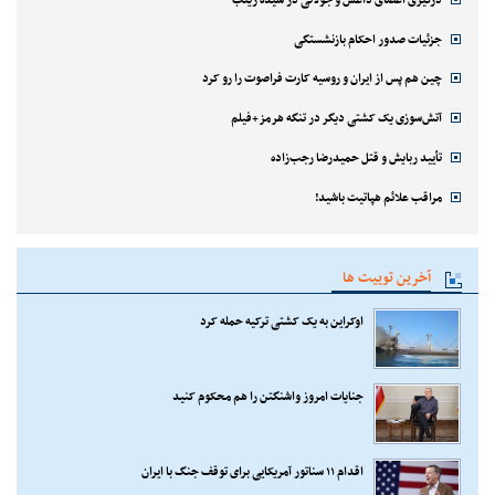
جزئیات صدور احکام بازنشستگی
چین هم پس از ایران و روسیه کارت فراصوت را رو کرد
آتش‌سوزی یک کشتی دیگر در تنگه هرمز+فیلم
تأیید ربایش و قتل حمیدرضا رجب‌زاده
مراقب علائم هپاتیت باشید!
آخرین توییت ها
اوکراین به یک کشتی ترکیه حمله کرد
جنایات امروز واشنگتن را هم محکوم کنید
اقدام ۱۱ سناتور آمریکایی برای توقف جنگ با ایران