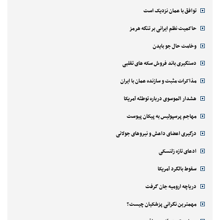
توافق با عمان نزدیک است
حاکمیت نظم ایرانی بر تنگه هرمز
وخامت حال جو بایدن
دستگیری باند فروش سکه های تقلبی
مذاکرات مثبت و سازنده عمان با ایران
هشدار الموسوی درباره توطئه آمریکا
مهاجم پرسپولیس به پیکان پیوست
درگیری اعضای داعش و نیروهای جولانی
ادعای تازه زلنسکی
سقوط بالگرد آمریکا
دریاچه ارومیه جان گرفت
مهمترین نگرانی پزشکیان چیست؟