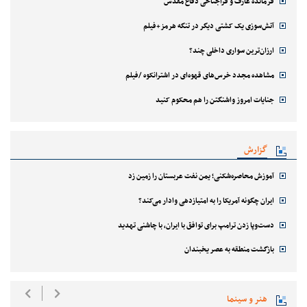
فرمانده عارف و فراجناحی دفاع مقدس
آتش‌سوزی یک کشتی دیگر در تنگه هرمز+فیلم
ارزان‌ترین سواری داخلی چند؟
مشاهده مجدد خرس‌های قهوه‌ای در اشترانکوه /فیلم
جنایات امروز واشنگتن را هم محکوم کنید
گزارش
آموزش محاصره‌شکنی؛ یمن نفت عربستان را زمین زد
ایران چگونه آمریکا را به امتیازدهی وادار می‌کند؟
دست‌وپا زدن ترامپ برای توافق با ایران، با چاشنی تهدید
بازگشت منطقه به عصر یخبندان
هنر و سینما