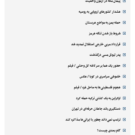
پیمان مکه در آزمون واقعیت
هشدار کشورهای اروپایی به روسیه
حمله یمن به مواضع عربستان
شروط باز شدن تنگه هرمز
قرارداد مربی خارجی استقلال تمدید شد
پدر لیونل مسی درگذشت
حضور یک هما بر سر لاشه‌ کل وحشی / فیلم
خاموشی سراسری در کوبا / عکس
هجوم فلسطینی‌ها به ساحل غزه / فیلم
اوکراین به یک کشتی ترکیه حمله کرد
دستگیری باند جاعلان حرفه‌ای در تهران
ترامپ نمی‌داند چطور با ایرانی‌ها مذاکره کند
گام بعدی چیست؟