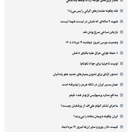
شکار برق‌آسای جوجه اردک توسط یک ماهی
شاه چگونه هشدارهای گرانی را پس می‌زد؟
شهید ۹ ساله‌ای که نامش در لیست شهدا نیست
بازیکن نساجی سرخ پوش شد
وضعیت بورس امروز دوشنبه ۱۹ مرداد ۱۴۰۵
۸ حمله هوایی عراق علیه بقایای داعش
توییت تاجرنیا برای جواد نکونام!
دستور اژه‌ای برای تدوین معیارهای جدید عفو زندانیان
عمان مسیر ایران در تنگه هرمز را پذیرفته است
مدافع ستاره پرسپولیس لژیونر شد+ فیلم
ماجرای تشکر الهام علی‌اف از پزشکیان چیست؟
ایران چگونه «پیمان مکه» را می‌بیند؟
قیمت دلار، یورو و سایر ارزها امروز ۱۹ مردادماه