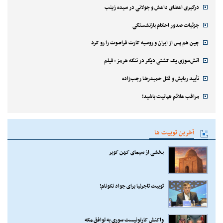
درگیری اعضای داعش و جولانی در سیده زینب
جزئیات صدور احکام بازنشستگی
چین هم پس از ایران و روسیه کارت فراصوت را رو کرد
آتش‌سوزی یک کشتی دیگر در تنگه هرمز+فیلم
تأیید ربایش و قتل حمیدرضا رجب‌زاده
مراقب علائم هپاتیت باشید!
آخرین توییت ها
بخشی از سیمای کهن کویر
توییت تاجرنیا برای جواد نکونام!
واکنش کارتونیست سوری به توافق مکه