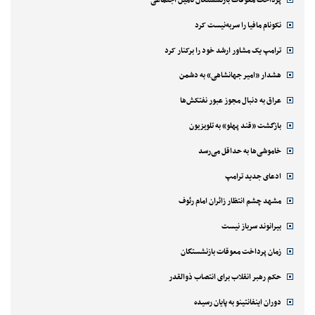
پرداخت معوقات بازنشستگان تامین اجتماعی
نکونام مافیا را سربه‌نیست کرد
ترامپ یک مشاور ارشد خود را برکنار کرد
هشدار «امیر جهانشاهی» به دشمن
عراق به دنبال مجوز عبور نفتکش‌ها
بازگشت «قند پهلو» به تلویزیون
خاموشی‌ها به حداقل می‌رسد
ادعای جدید ترامپ
مشهد چشم انتظار زائران امام رئوف
بیرانوند سرباز نیست
زمان پرداخت معوقات بازنشستگان
حکم رهبر انقلاب برای انتصاب ذوالقدر
دوران اینفانتینو به پایان رسیده