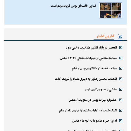
فدایی خامنه‌ای بودن فریاد مردم است
آخرین اخبار
انحصار در بازار آنلاین طلا نباید دائمی شود
مسابقه عکاسی از حیوانات خانگی ۲۰۲۶ / عکس
سیلاب شدید در شانگهای چین / فیلم
انتصاب محسن رضایی به دبیری شعام را تبریک گفت
بخشی از سیمای کهن کویر
جشنواره میراث بومی در مکزیک / عکس
تگرگ شدید در امارات شترها را فراری داد / فیلم
ادای احترام هندوها به الهه‌ها / عکس