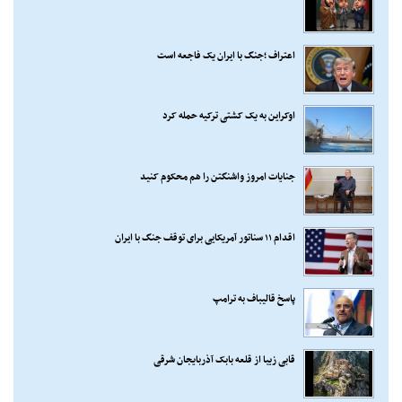
اعتراف ؛جنگ با ایران یک فاجعه است
اوکراین به یک کشتی ترکیه حمله کرد
جنایات امروز واشنگتن را هم محکوم کنید
اقدام ۱۱ سناتور آمریکایی برای توقف جنگ با ایران
پاسخ قالیباف به ترامپ
قابی زیبا از قلعه بابک آذربایجان شرقی