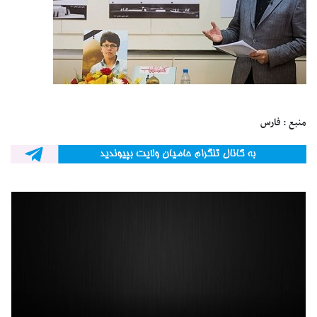
منبع : فارس