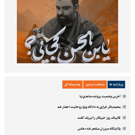
پربازدید ها
منتخب سردبیر
چندرسانه ای
آخرین وضعیت پرونده ساعدی‌نیا
محمدباقر خرازی به دادگاه ویژه روحانیت احضار شد
قالیباف روز خبرنگار را تبریک گفت
پالایشگاه سیزران منفجر شد+عکس