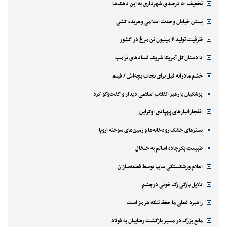
تخفیف ۵۰ درصدی شهرداری به این دهک‌ها
بستن خیابان وحدت اسلامی وعربده کشی
ظرفیت تولید ۴ میلیون تن مرغ در کشور
دادستان‌کل آمریکا شریک فسادهای ترامپ
خشم مادرانه فیل برای نجات بچه‌اش / فیلم
پزشکیان با رهبر انقلاب اسلامی دیدار و گفت‌وگو کرد
انفجارانبارهای پهپادی اوکراین
بسترهای خشک رودخانه‌ها و زمین‌های سوخته اروپا
طبیعت بکرجاده اسالم به خلخال
اعلام ورشکستگی سایپا توسط قطعه‌سازان
دلایل پارگی رگ خونی درچشم
راهبرد فعلی ما حفظ تنگه هرمز است
مانع بزرگ در مسیر بازگشت رضاییان به فولاد