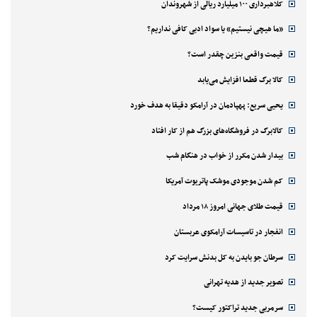
کلاهبرداری ۱۰۰ میلیارد ریالی از شهروندان
«ما هیچی نیستیم» یا سواد ادبی کافی نداریم؟
قیمت واقعی بنزین چقدر است؟
کالا برگ قطعا افزایش می‌یابد
یحیی سریع: پهپادمان در آرامکو دقیقا به هدف خورد
کالابرگ در فروشگاه‌های بزرگ هم از کار افتاد
بیدار شدن مکرر از خواب در هنگام شب
کم شدن موجودی موشک پاتریوت آمریکا
قیمت طلای جهانی امروز ۱۸ مرداد
انفجار در تاسیسات آرامکوی عربستان
سرطان جو بایدن به کل بدنش سرایت کرد
تصویر جدید از هدیه تهرانی
سرمربی جدید تراکتور کیست؟