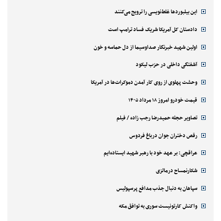
این بیلبوردها غلط‌نویسی را ترویج می‌کنند
دادستان کل آمریکا شریک فساد ترامپ است
اولین شهید خبرنگار صداوسیما از دل حماسه و خون
آشفتگی داخلی در حزب لیکود
وحشت پهلوی از روی کار آمدن دموکرات‌ها در آمریکا
قیمت خودرو امروز ۱۸ مرداد ۱۴۰۵
تصاویر حجله حمیدرضا رجب زاده / فیلم
رقص دختران جوان درباغ فردوس
عراقچی: بر عهد خود با رهبر شهید ایستاده‌ایم
شکارنمساح درمالزی
سپاهان به دنبال جذب مدافع پرسپولیس
واکنش کارتونیست سوری به توافق مکه