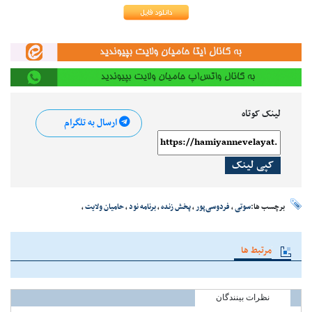
لینک کوتاه
ارسال به تلگرام
کپی لینک
برچسب ها:
سوتی
،
فردوسی‌پور
،
پخش زنده
،
برنامه نود
،
حامیان ولایت
،
مرتبط ها
نظرات بینندگان