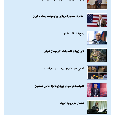
اقدام ۱۱ سناتور آمریکایی برای توقف جنگ با ایران
پاسخ قالیباف به ترامپ
قابی زیبا از قلعه بابک آذربایجان شرقی
فدایی خامنه‌ای بودن فریاد مردم است
عصبانیت ترامپ از پیروزی نامزد حامی فلسطین
هشدار عزیزی به آمریکا