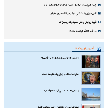
چین هم پس از ایران و روسیه کارت فراصوت را رو کرد
آتش‌سوزی یک کشتی دیگر در تنگه هرمز+فیلم
تأیید ربایش و قتل حمیدرضا رجب‌زاده
مراقب علائم هپاتیت باشید!
آخرین توییت ها
واکنش کارتونیست سوری به توافق مکه
اعتراف ؛جنگ با ایران یک فاجعه است
اوکراین به یک کشتی ترکیه حمله کرد
جنایات امروز واشنگتن را هم محکوم کنید