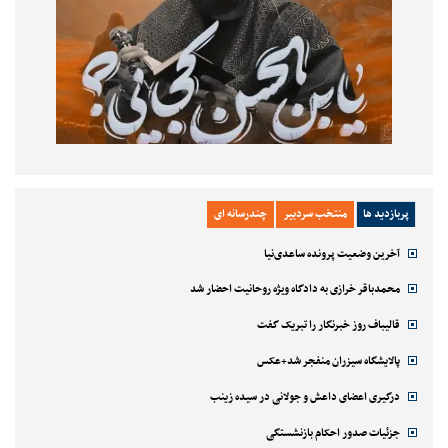
پربازدید ها
منتخب سردبیر
چندرسانه ای
آخرین وضعیت پرونده ساعدی‌نیا
محمدباقر خرازی به دادگاه ویژه روحانیت احضار شد
قالیباف روز خبرنگار را تبریک گفت
پالایشگاه سیزران منفجر شد+عکس
درگیری اعضای داعش و جولانی در سیده زینب
جزئیات صدور احکام بازنشستگی