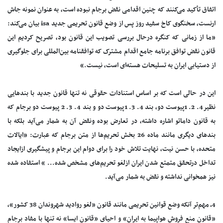
اتفاق تأکید می‌کنند که چنین اقدامی نقض برجام نبوده است، به عنوان نمونه جاش
ارنست، سخنگوی کاخ سفید روز پس از وضع قانون تحریمی جدید isa بیان می‌کند:
«ما از زمانی که کنگره درحال بررسی تصویب این قانون بود، تصریح کردیم این
قانون نقض توافق برنامه جامع اقدام مشترک که توافقنامه بین‌المللی برای جلوگیری
از دستیابی ایران به تسلیحات هسته‌ای است، نیست.»
این در حالی است که بر اساس استنادات حقوقی نه تنها قانون جدید با بندهایی
نظیر4. 2. 1پیوست دو، بند 4. 3. 1پیوست دو و بند 4. 3. 2 پیوست دو برجام که
به قانون داماتو اشاره داشته، در تعارض بوده ونقض آن به شمار می‌آید بلکه با
بندهای دیگری مانند ماده 26 بخش تحریم‌ها از متن برجام که عبارت: «ایالات
متحده، با حسن نیت، نهایت تلاش خود را برای دوام این برجام و پیشگیری ازایجاد
تداخل درتحقق متمتع شدن ایران ازلغو تحریم‌های مشخص شده... » استفاده شده
نیز همخوانی نداشته و نقض به شمار می‌آید.
4ـ مهم‌تر آنکه وضع قوانین تحریمی مانند قانون «لغو روادید شهروندان 38 کشور»،
«قانون منع فروش هواپیما به ایران» و احیای «قانون ایسا» نه تنها با مفاد برجام