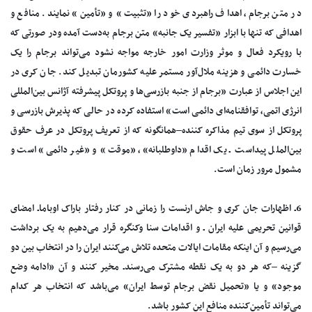
در متن برجام، اهداف راهبردی خود را «تثبیت» و «تأمین» نمایند. منافع و
اهدافی که تنها با ابزار «تفسیر یک جانبه» متن برجام به‌دست آمده ودر صورتی که
با رویکرد فعال و موثر وزارت امور خارجه مواجه نشود می‌تواند برجام را یک
خسارت دائمی و هزینه ملال‌آور مستمر علیه کشورمان تبدیل کند. جان کری در
این اجلاس از عبارت «برجام از جنبه بازرسی‌ها و پروتکل پیشرفته آژانس بین‌المللی
انرژی اتمی، توافقنامه‌ای دائمی است» استفاده کرده در حالی که پذیرش بازرسی و
پروتکل از سوی تیم مذاکره کننده–همانگونه که از تعریف پروتکل در عرف حقوق
بین‌الملل پیداست ـ یک اقدام «داوطلبانه»، «موقت» و «غیر دائمی» است و
مشمول مرور زمان است.
6ـ اظهارات جان کری و جاش ارنست را زمانی در کنار رفتار باراک اوباماـ امضای
قوانین تحریمی علیه ایران ـ و اقدامات سنا وکنگره قرار می‌دهیم به یک برداشت
می‌رسیم و آن اینکه مقامات ایالات متحده تلاش می‌کنند ایران را در انتخاب بین دو
گزینه –که هر دو به یک نقطه مشترک می‌رسندـ مخیر کنند و آن «ادامه وضع
موجود» و یا «تحمیل نقض برجام توسط ایران» می‌باشد که انتخاب هر کدام
می‌تواند تأمین‌کننده منافع این کشور باشد.