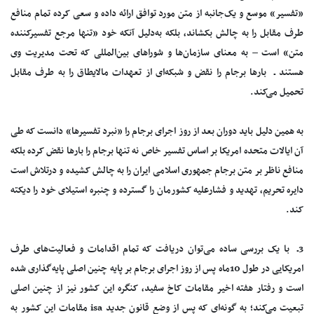
«تفسیر» موسع و یک‌جانبه از متن مورد توافق ارائه داده و سعی کرده تمام منافع
طرف مقابل را به چالش بکشاند، بلکه به‌دلیل آنکه خود «تنها مرجع تفسیر‌کننده
متن» است – به معنای سازمان‌ها و شورا‌‌های بین‌المللی که تحت مدیریت وی
هستند ـ بارها برجام را نقض و شبکه‌ای از تعهدات مالایطاق را به طرف مقابل
تحمیل می‌کند.
به همین دلیل باید دوران بعد از روز اجرای برجام را «نبرد تفسیرها» دانست که طی
آن ایالات متحده امریکا بر اساس تفسیر خاص نه تنها برجام را بارها نقض کرده بلکه
منافع ناظر بر متن برجام جمهوری اسلامی ایران را به چالش کشیده و درتلاش است
دایره تحریم، تهدید و فشارعلیه کشورمان را گسترده و چنبره استیلای خود را دیکته
کند.
3ـ با یک بررسی ساده می‌توان دریافت که تمام اقدامات و فعالیت‌های طرف
امریکایی در طول 10ماه پس از روز اجرای برجام بر پایه چنین اصلی پایه‌گذاری شده
است و رفتار هفته اخیر مقامات کاخ سفید، کنگره این کشور نیز از چنین اصلی
تبعیت می‌کند؛ به گونه‌ای که پس از وضع قانون جدید isa مقامات این کشور به