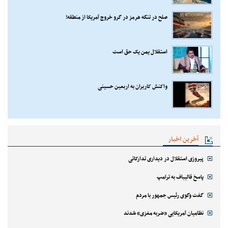
صلح در تنگه هرمز در گرو خروج آمریکا از منطقه!
استقلال یمن یک حق است
واکنش کاربران به اربعین حسینی
آخرین اخبار
پیروزی استقلال در دیداری تدارکاتی
پاسخ قالیباف به ترامپ
گفت وگوی رئیس جمهور با مردم
نظامیان آمریکایی «ضربه مغزی» شدند