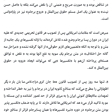
در تناقض بوده و به صورت صریح و ضمنی آن را نقض می‌کند بلکه با «اصل حسن
نیت» به عنوان یک اصل مسلم حقوق بین‌الملل و «روح برجام» نیز در پارادوکس
است.
مبرهن است که مقامات امریکایی پس از تصویب هر قانون تحریمی جدیدی که علیه
ایران در دوران پسا برجام وضع شده تلاش کرده‌اند با ارائه تفسیرهای یک جانبه از
متن و با توجه به آنکه «تضمین‌های لازم حقوقی» از آنها گرفته نشده و «مراحل سه
گانه حل اختلاف» در متن برجام یک سویه به نفع آنها بوده به « نقض ‌» توافق
هسته‌ای پرداخته آن‌هم با «تفسیرها »یی که می‌تواند ایجاد «رویه در حقوق
بین‌الملل » کند.
5ـ تنها سه‌ روز پس از تصویب قانون isa جان کری دراجلاس سابان بار دیگر
اظهاراتی را مطرح می‌کند که منافع ثانویه ایران در برجام را نیز به خطر انداخته و
تعهدات مالایطاق کنونی ایران را به مرزی فراتر از حد تصور کشانده و این مسئله را
مورد تاکید قرار می‌دهد که امریکایی‌ها تلاش دارند تا بر پایه ضعف «تقسیر پذیر
بودن متن برجام» در دوره «نبرد تفسیرها» یا همان پسابرجام فراتر از منافع خود