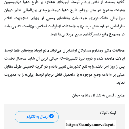
گلایه مستند از نقض برجام توسط امریکا»، «علاوه بر طرح دعوا درکمیسیون
وهیئت مندرج در متن برجام، طرح دعوا درمکانیزم‌های بین‌المللی نظیر دیوان
بین‌المللی دادگستری»، «مکاتبات وتقاضای رسمی از وزرای 1+5جهت اعلام
نظرقطعی درباره نقض برجام» و «استفاده ازظرفیت اجلاس نم»است که می‌تواند
در مجموع مانع تفسیرگذاری بدیع امریکایی‌ها شود.
مخالفت مکرر ومداوم مسئولان ارشدایران می‌تواندمانع ایجاد رویه‌های غلط توسط
ایالات متحده شده و دوره نبرد تفسیرها–که حیاتی ترین آن شاید سه‌سال نخست
پس از روز اجرا باشدـ را به نفع کشورمان تغییر داده و دو گزینه تحمیلی طرف مقابل
مبنی بر «ادامه وضع موجود» یا «تحمیل نقض برجام توسط ایران» را به مدیریت
نماید.
منبع : فارس به نقل از روزنامه جوان
لینک کوتاه
ارسال به تلگرام