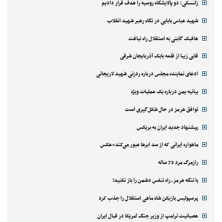
زلنسکی: دو پالایشگاه روسیه را هدف قرار دادیم
شهید عباس بابایی در نگاه رهبر شهید انقلاب
هافبک گابنی به استقلال راه نیافت
قابی زیبا از قلعه بابک آذربایجان شرقی
ادعای نماینده مجلس درباره ردزنی شهید لاریجانی
بیانیه یمن درباره یک عملیات ویژه
توافق هرمز در حال شکل‌گیری است
پیشنهاد جدید ایران به بریکس
ماهواره ایرانی که از سد ابرها عبور می‌کند+عکس
رازمرگ مرد 72 ساله
با تنگه هرمز، راه تنفس دشمن را باز نکنید!
پرسپولیس بازیکن شاه ماهی استقلال را جذب کرد
عصبانیت ترامپ از وزیر جنگ آمریکا در قبال ایران