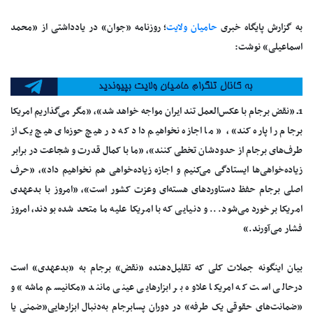
به گزارش پایگاه خبری
حامیان ولایت
؛ روزنامه «جوان» در یادداشتی از «محمد
اسماعیلی» نوشت:
1ـ «نقض برجام با عکس‌العمل تند ایران مواجه خواهد شد»، «مگر می‌گذاریم امریکا
برجام را پاره کند»، « ما اجازه نخواهیم داد که در هیچ حوزه‌ای هیچ یک از
طرف‌های برجام از حدودشان تخطی کنند»، «ما با کمال قدرت و شجاعت در برابر
زیاده‌خواهی‌ها ایستادگی می‌کنیم و اجازه زیاده‌خواهی هم نخواهیم داد»، «حرف
اصلی برجام حفظ دستاوردهای هسته‌ای وعزت کشور است»، «امروز با بدعهدی
امریکا برخورد می‌شود... و دنیایی که با امریکا علیه ما متحد شده بودند، امروز
فشار می‌آورند.»
بیان اینگونه جملات کلی که تقلیل‌دهنده «نقض» برجام به «بدعهدی» است
درحالی است که امریکا علاوه بر ابزارهایی عینی مانند «مکانیسم ماشه» و
«ضمانت‌های حقوقی یک طرفه» در دوران پسابرجام به‌دنبال ابزارهایی«ضمنی یا