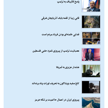
پاسخ قالیباف به ترامپ
قابی زیبا از قلعه بابک آذربایجان شرقی
فدایی خامنه‌ای بودن فریاد مردم است
عصبانیت ترامپ از پیروزی نامزد حامی فلسطین
هشدار عزیزی به آمریکا
کاخ سفید وپنتاگون به تحریف تورات پناه برده‌اند
پیروزی ایران در اعمال حاکمیت بر تنگه هرمز