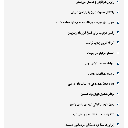
رایزنی عراقچی و همتای موریتانی
واکنش سفارت ایران به پارلمان اتریش
جهان به‌زودی صدای ناله سعودی‌ها را خواهد شنید
رقمی عجیب برای فسخ قرارداد رضاییان
گزافه‌گویی جدید ترامپ
انفجار مرگبار در جرمانا
عملیات جدید ارتش یمن
برکناری مقامات موساد
ورود هوش مصنوعی به کتاب‌های درسی
توافق تجاری ایران و پاکستان
پایان طرح ترافیکی اربعین پلیس راهور
ابتکارات رهبر انقلاب در میدان نبرد
ایرانی‌ها مذاکره‌کنندگان سرسختی هستند