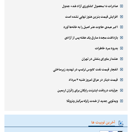
صادرات ۱۵ محصول کشاورزی آزاد شد+ جدول
افزایش قیمت بنزین هنوز نهایی نشده است
اکبر عبدی حلاوت هنر اصیل را به خانه‌ها آورد
بازداشت مجدد سارق یک هفته پس از آزادی
بدرود مرد خاطرات
هشدار ماورای بنفش در تهران
انفجار قیمت نفت کابوس ترامپ در تهدید زیرساختی
قیمت دینار در عراق امروز شنبه ۳ مرداد
جزئیات دریافت اینترنت رایگان برای زائران اربعین
ویدئویی جدید از شدت زلزله مرگبار ونزوئلا
آخرین توییت ها