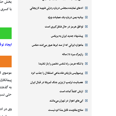
ادعای نماینده مجلس درباره ردزنی شهید لاریجانی
با کسری 
بیانیه یمن درباره یک عملیات ویژه
توافق هرمز در حال شکل‌گیری است
پیشنهاد جدید ایران به بریکس
ایجاد توق
ماهواره ایرانی که از سد ابرها عبور می‌کند+عکس
رازمرگ مرد 72 ساله
با تنگه هرمز، راه تنفس دشمن را باز نکنید!
پرسپولیس بازیکن شاه ماهی استقلال را جذب کرد
پیمانکارا
عصبانیت ترامپ از وزیر جنگ آمریکا در قبال ایران
به گذشته
ارتش کاملاً آماده است
حتی نسبت
آبی‌های اهواز در تهران می‌مانند
وی در اد
سلاح مقاومت قابل مذاکره نیست