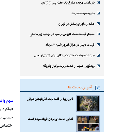
بازداشت مجدد سارق یک هفته پس از آزادی
بدرود مرد خاطرات
هشدار ماورای بنفش در تهران
انفجار قیمت نفت کابوس ترامپ در تهدید زیرساختی
قیمت دینار در عراق امروز شنبه ۳ مرداد
جزئیات دریافت اینترنت رایگان برای زائران اربعین
ویدئویی جدید از شدت زلزله مرگبار ونزوئلا
آخرین توییت ها
قابی زیبا از قلعه بابک آذربایجان شرقی
سهم واقعی ع
عملکرد من
فدایی خامنه‌ای بودن فریاد مردم است