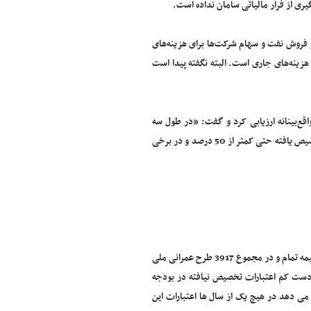
یری از فرار مالیاتی سامان نداده است.
ز فروش نفت و سهام شرکت‌ها برای هزینه‌های
زینه‌های جاری است. البته نگفته پیدا است
ن اقتصادی مجلس رقم پیشنهادی دولت برای بودجه عمرانی سال 96 را غیرواقع‌بینانه ارزیابی کرد و گفت: «در طول سه
سال گذشته هیچ کدام از بودجه‌های عمرانی پیش بینی شده به‌طور کامل محقق نشده و مبالغ تخصیص یافته حتی کمتر از 50 درصد و در برخی
بر اساس آخرین آمارهای برآورد شده، تعداد 1422 طرح عمرانی ملی و 2495 طرح عمرانی استانی نیمه تمام و در مجموع 3917 طرح عمرانی ملی
ه دست کم اعتبارات تخصیص نیافته در بودجه
 بررسی عملکرد بودجه عمرانی در 13 سال گذشته نشان می دهد در هیچ یک از سال ها اعتبارات این