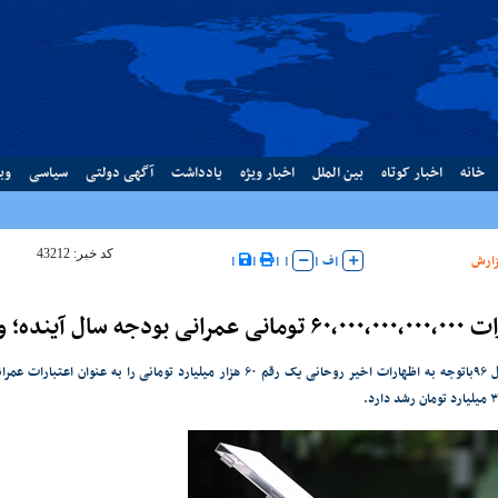
خانه
اخبار کوتاه
بین الملل
اخبار ویژه
یادداشت
آگهی دولتی
سیاسی
وب
کد خبر: 43212
ارش
|
ف
|
|
|
|
|
جه سال آینده؛ واقعیت یا سراب؟
بودجه‌ سال ۹۶باتوجه به اظهارات اخیر روحانی یک رقم ۶۰ هزار میلیارد توم