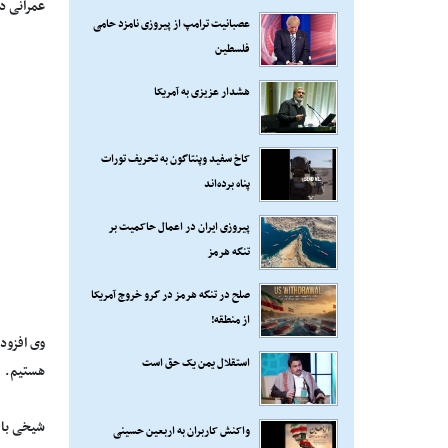
عمرانی در سال 94 هم همین رنگی بود، چون از 47 هزار میلیارد تومان رقم پیش
عصبانیت ترامپ از پیروزی نامزد حامی
فلسطین
هشدار عزیزی به آمریکا
کاخ سفید وپنتاگون به تحریف تورات
پناه برده‌اند
پیروزی ایران در اعمال حاکمیت بر
تنگه هرمز
صلح در تنگه هرمز در گرو خروج آمریکا
از منطقه!
وی افزود:
استقلال یمن یک حق است
هستیم.
شیخی با ا
واکنش کاربران به اربعین حسینی