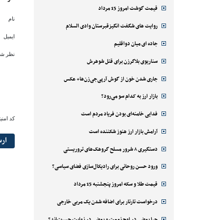
قیمت گوشت امروز 15 مرداد
نام
روایت های شگفت انگیزقبرستان وادی السلام
ایمیل
جاده ای میان دواقلیم
نظر شم
سناریوی بلاگرزن برای قتل شوهرش
جاری شدن خون از گوش آرپی‌جی‌زن‌ها+ عکس
بازار ارز به کدام سو می‌رود؟
فدایی خامنه‌ای بودن فریاد مردم است
کد امنی
آرامش بازار ارز هنوز شکننده است
ار
دستگیری ۸ شرور مسلح گروهک‌های تروریستی
ورود حسن روحانی برای رادیکال‌سازی فضای سیاسی؟
قیمت طلا و سکه امروز پنجشنبه 15 مرداد
درخواست تارتار برای اضافه شدن یک مربی خارجی
چرا بعضی در اوج نعمت و بعضی در نهایت حسرت‌اند؟