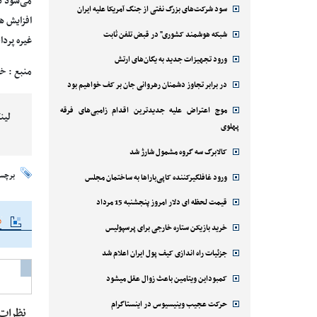
می‌شود د
سود شرکت‌های بزرگ نفتی از جنگ آمریکا علیه ایران
افزایش هز
شبکه هوشمند کشوری" در قبض تلفن ثابت
غیره پرد
ورود تجهیزات جدید به یگان‌های ارتش
منبع : خ
در برابر تجاوز دشمنان رهروانی جان بر کف خواهیم بود
موج اعتراض علیه جدیدترین اقدام زامبی‌های فرقه
لین
پهلوی
کالابرگ سه گروه مشمول شارژ شد
برچس
ورود غافلگیرکننده کاپی‌باراها به ساختمان مجلس
قیمت لحظه ای دلار امروز پنجشنبه 15 مرداد
م
خرید بازیکن ستاره خارجی برای پرسپولیس
جزئیات راه اندازی کیف پول ایران اعلام شد
کمبوداین ویتامین باعث زوال عقل میشود
حرکت عجیب وینیسیوس در اینستاگرام
نظرات