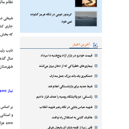
نظام مالی
کریدور دومی در تنگه هرمز گشوده
شیخی در 
نمی شود
جاری کشو
که بخش ز
آخرین اخبار
قیمت خودرو در بازار آزاد پنج‌شنبه ۱۵ مرداد
بیماری‌های خطرناکی که از دهان بروز می‌کنند
شهرستان‌
دستگیری یک باند بزرگ جعل مدارک
شرط جدید برای بازنشستگی اعلام شد
نیاز 400 هزار میلیاردی برای اتمام پروژه‌های نیمه تمام
زلنسکی: دو پالایشگاه روسیه را هدف قرار دادیم
شهید عباس بابایی در نگاه رهبر شهید انقلاب
و استانی
هافبک گابنی به استقلال راه نیافت
قابی زیبا از قلعه بابک آذربایجان شرقی