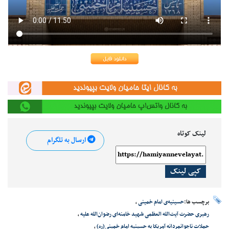
لینک کوتاه
ارسال به تلگرام
کپی لینک
برچسب ها:
حسینیه‌ی امام خمینی
،
رهبری حضرت آیت‌الله العظمی شهید خامنه‌ای رضوان‌الله علیه
،
حملات ناجوانمردانه آمریکا به حسینیه امام خمینی(ره)
،