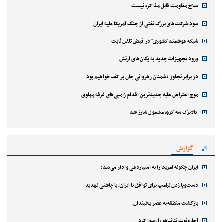
سلاح مقاومت قابل مذاکره نیست
سود شرکت‌های بزرگ نفتی از جنگ آمریکا علیه ایران
شبکه هوشمند کشوری" در قبض تلفن ثابت
ورود تجهیزات جدید به یگان‌های ارتش
در برابر تجاوز دشمنان رهروانی جان بر کف خواهیم بود
موج اعتراض علیه جدیدترین اقدام زامبی‌های فرقه پهلوی
کالابرگ سه گروه مشمول شارژ شد
گزارش
ایران چگونه آمریکا را به امتیازدهی وادار می‌کند؟
دست‌وپا زدن ترامپ برای توافق با ایران، با چاشنی تهدید
بازگشت منطقه به عصر یخبندان
آحارونوت نتانیاهو را رسوا کرد