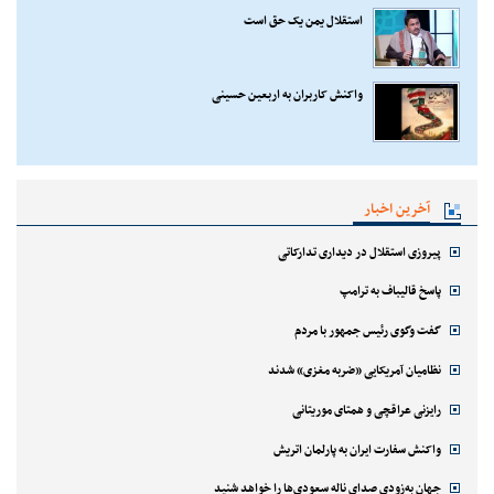
استقلال یمن یک حق است
واکنش کاربران به اربعین حسینی
آخرین اخبار
پیروزی استقلال در دیداری تدارکاتی
پاسخ قالیباف به ترامپ
گفت وگوی رئیس جمهور با مردم
نظامیان آمریکایی «ضربه مغزی» شدند
رایزنی عراقچی و همتای موریتانی
واکنش سفارت ایران به پارلمان اتریش
جهان به‌زودی صدای ناله سعودی‌ها را خواهد شنید