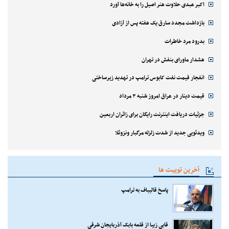
اکبر عبدی حلاوت هنر اصیل را به خانه‌ها آورد
بازداشت مجدد سارق یک هفته پس از آزادی
بدرود مرد خاطرات
هشدار ماورای بنفش در تهران
انفجار قیمت نفت کابوس ترامپ در تهدید زیرساختی
قیمت دینار در عراق امروز شنبه ۳ مرداد
جزئیات دریافت اینترنت رایگان برای زائران اربعین
ویدئویی جدید از شدت زلزله مرگبار ونزوئلا
آخرین توییت ها
پاسخ قالیباف به ترامپ
قابی زیبا از قلعه بابک آذربایجان شرقی