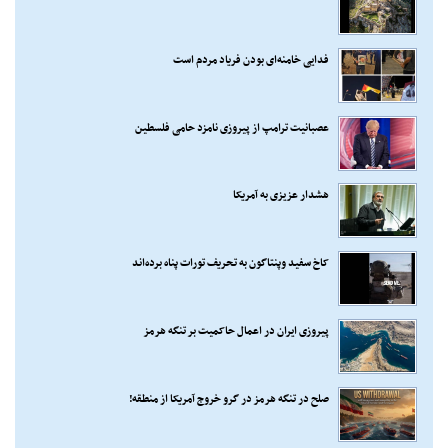
فدایی خامنه‌ای بودن فریاد مردم است
عصبانیت ترامپ از پیروزی نامزد حامی فلسطین
هشدار عزیزی به آمریکا
کاخ سفید وپنتاگون به تحریف تورات پناه برده‌اند
پیروزی ایران در اعمال حاکمیت بر تنگه هرمز
صلح در تنگه هرمز در گرو خروج آمریکا از منطقه!