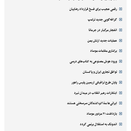
رقمی عجیب برای فسخ قرارداد رضاییان
گزافه‌گویی جدید ترامپ
انفجار مرگبار در جرمانا
عملیات جدید ارتش یمن
برکناری مقامات موساد
ورود هوش مصنوعی به کتاب‌های درسی
توافق تجاری ایران و پاکستان
پایان طرح ترافیکی اربعین پلیس راهور
ابتکارات رهبر انقلاب در میدان نبرد
ایرانی‌ها مذاکره‌کنندگان سرسختی هستند
بازداشت ۲۱ مزدور موساد
اندونگ به استقلال برنمی گردد