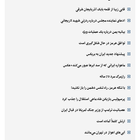
قابی زیبا از قلعه بابک آذربایجان شرقی
ادعای نماینده مجلس درباره ردزنی شهید لاریجانی
بیانیه یمن درباره یک عملیات ویژه
توافق هرمز در حال شکل‌گیری است
پیشنهاد جدید ایران به بریکس
ماهواره ایرانی که از سد ابرها عبور می‌کند+عکس
رازمرگ مرد 72 ساله
با تنگه هرمز، راه تنفس دشمن را باز نکنید!
پرسپولیس بازیکن شاه ماهی استقلال را جذب کرد
عصبانیت ترامپ از وزیر جنگ آمریکا در قبال ایران
ارتش کاملاً آماده است
آبی‌های اهواز در تهران می‌مانند