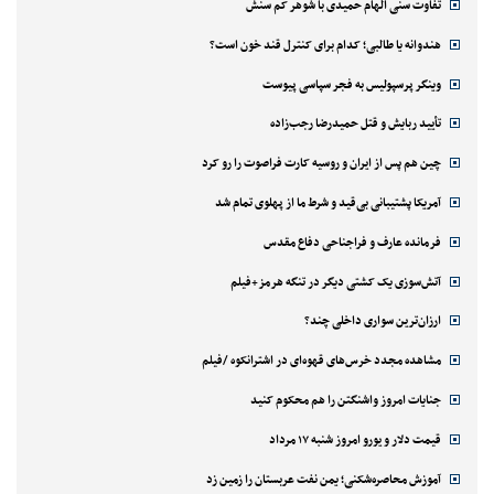
تفاوت سنی الهام حمیدی با شوهر کم سنش
هندوانه یا طالبی؛ کدام‌ برای کنترل قند خون است؟
وینگر پرسپولیس به فجر سپاسی پیوست
تأیید ربایش و قتل حمیدرضا رجب‌زاده
چین هم پس از ایران و روسیه کارت فراصوت را رو کرد
آمریکا پشتیبانی بی‌قید و شرط ما از پهلوی تمام شد
فرمانده عارف و فراجناحی دفاع مقدس
آتش‌سوزی یک کشتی دیگر در تنگه هرمز+فیلم
ارزان‌ترین سواری داخلی چند؟
مشاهده مجدد خرس‌های قهوه‌ای در اشترانکوه /فیلم
جنایات امروز واشنگتن را هم محکوم کنید
قیمت دلار و یورو امروز شنبه ۱۷ مرداد
آموزش محاصره‌شکنی؛ یمن نفت عربستان را زمین زد