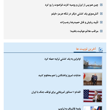
چین هم پس از ایران و روسیه کارت فراصوت را رو کرد
آتش‌سوزی یک کشتی دیگر در تنگه هرمز+فیلم
تأیید ربایش و قتل حمیدرضا رجب‌زاده
مراقب علائم هپاتیت باشید!
آخرین توییت ها
اوکراین به یک کشتی ترکیه حمله کرد
جنایات امروز واشنگتن را هم محکوم کنید
اقدام ۱۱ سناتور آمریکایی برای توقف جنگ با ایران
پاسخ قالیباف به ترامپ