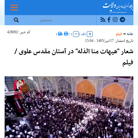
کد خبر: 428692
خانه
فیلم
|
ف
|
|
|
|
|
تاریخ انتشار: 17/تير/1405 - 15:04
شعار "هیهات منا الذله" در آستان مقدس علوی /
فیلم