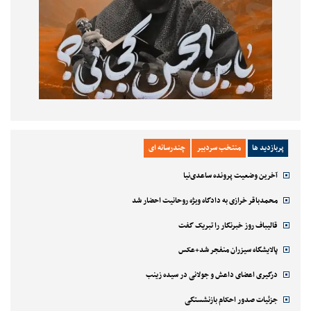
پربازدید ها
منتخب سردبیر
چندرسانه ای
آخرین وضعیت پرونده ساعدی‌نیا
محمدباقر خرازی به دادگاه ویژه روحانیت احضار شد
قالیباف روز خبرنگار را تبریک گفت
پالایشگاه سیزران منفجر شد+عکس
درگیری اعضای داعش و جولانی در سیده زینب
جزئیات صدور احکام بازنشستگی