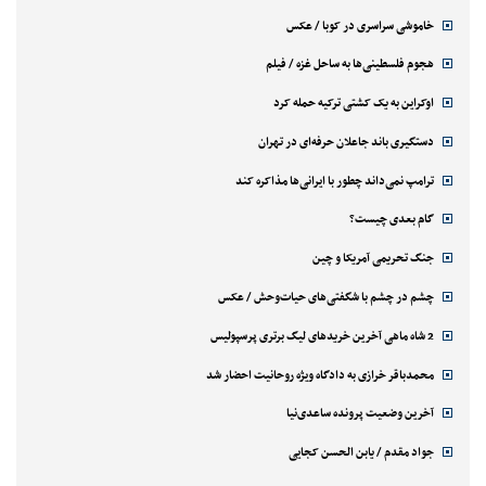
خاموشی سراسری در کوبا / عکس
هجوم فلسطینی‌ها به ساحل غزه / فیلم
اوکراین به یک کشتی ترکیه حمله کرد
دستگیری باند جاعلان حرفه‌ای در تهران
ترامپ نمی‌داند چطور با ایرانی‌ها مذاکره کند
گام بعدی چیست؟
جنگ تحریمی آمریکا و چین
چشم در چشم با شگفتی‌های حیات‌وحش / عکس
2 شاه ماهی آخرین خریدهای لیگ برتری پرسپولیس
محمدباقر خرازی به دادگاه ویژه روحانیت احضار شد
آخرین وضعیت پرونده ساعدی‌نیا
جواد مقدم / یابن الحسن کجایی