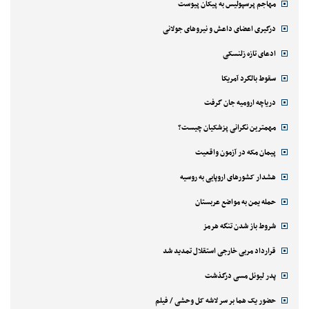
مهاجم پرسپولیس به پیکان پیوست
درگیری اعضای داعش و نیروهای جولانی
ادعای تازه زلنسکی
سقوط بالگرد آمریکا
دریاچه ارومیه جان گرفت
مهمترین نگرانی پزشکیان چیست؟
پیمان مکه در آزمون واقعیت
هشدار کشورهای اروپایی به روسیه
حمله یمن به مواضع عربستان
شروط باز شدن تنگه هرمز
قرارداد مربی خارجی استقلال تمدید شد
پدر لیونل مسی درگذشت
حضور یک هما بر سر لاشه‌ کل وحشی / فیلم