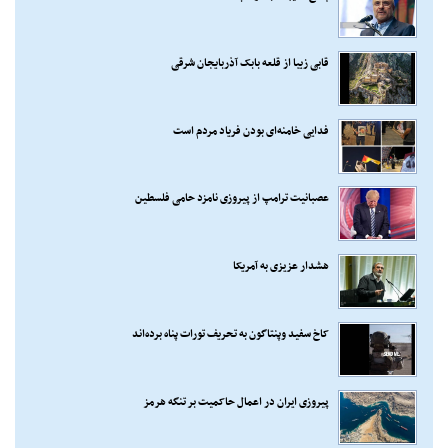
قابی زیبا از قلعه بابک آذربایجان شرقی
فدایی خامنه‌ای بودن فریاد مردم است
عصبانیت ترامپ از پیروزی نامزد حامی فلسطین
هشدار عزیزی به آمریکا
کاخ سفید وپنتاگون به تحریف تورات پناه برده‌اند
پیروزی ایران در اعمال حاکمیت بر تنگه هرمز