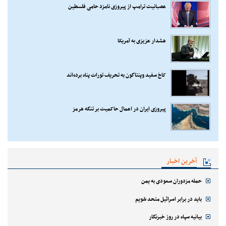
عصبانیت ترامپ از پیروزی نامزد حامی فلسطین
هشدار عزیزی به آمریکا
کاخ سفید وپنتاگون به تحریف تورات پناه برده‌اند
پیروزی ایران در اعمال حاکمیت بر تنگه هرمز
آخرین اخبار
حمله مزدوران سعودی به یمن
باید در برابر اسرائیل متحد شویم
بیانیه سپاه در روز خبرنگار