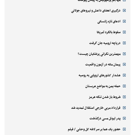
درگیری اعضای داعش و نیروهای جولانی
ادعای تازه زلنسکی
سقوط بالگرد آمریکا
دریاچه ارومیه جان گرفت
مهمترین نگرانی پزشکیان چیست؟
پیمان مکه در آزمون واقعیت
هشدار کشورهای اروپایی به روسیه
حمله یمن به مواضع عربستان
شروط باز شدن تنگه هرمز
قرارداد مربی خارجی استقلال تمدید شد
پدر لیونل مسی درگذشت
حضور یک هما بر سر لاشه‌ کل وحشی / فیلم