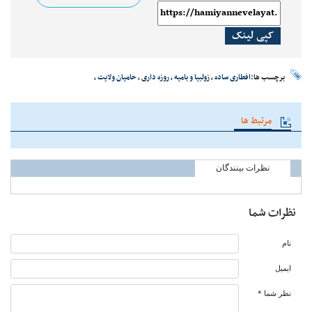
کپی لینک
برچسب ها:
افطاری ساده
،
زولبیا و بامیه
،
روزه داری
،
حامیان ولایت
،
مرتبط ها
نظرات بینندگان
نظرات شما
نام
ایمیل
نظر شما *