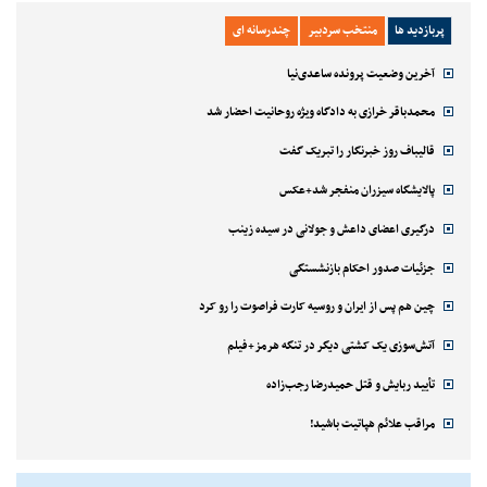
پربازدید ها
منتخب سردبیر
چندرسانه ای
آخرین وضعیت پرونده ساعدی‌نیا
محمدباقر خرازی به دادگاه ویژه روحانیت احضار شد
قالیباف روز خبرنگار را تبریک گفت
پالایشگاه سیزران منفجر شد+عکس
درگیری اعضای داعش و جولانی در سیده زینب
جزئیات صدور احکام بازنشستگی
چین هم پس از ایران و روسیه کارت فراصوت را رو کرد
آتش‌سوزی یک کشتی دیگر در تنگه هرمز+فیلم
تأیید ربایش و قتل حمیدرضا رجب‌زاده
مراقب علائم هپاتیت باشید!