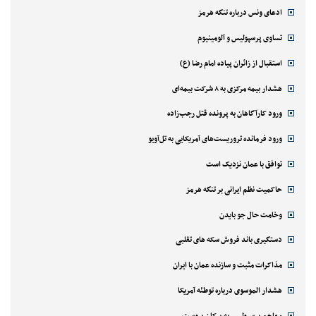
ادعای ونس درباره تنگه هرمز
تساوی پرسپولیس و آلومینیوم
استقبال از زائران پیاده امام رضا (ع)
هشدار بیمه مرکزی به ۸ شرکت بیمه‌ای
ورود کارآگاهان به پرونده قتل رجب‌زاده
ورود فرمانده تروریست‌های آمریکایی به تل‌آویو
توافق با عمان نزدیک است
حاکمیت نظم ایرانی بر تنگه هرمز
وخامت حال جو بایدن
دستگیری باند فروش سکه های تقلبی
مذاکرات مثبت و سازنده عمان با ایران
هشدار الموسوی درباره توطئه آمریکا
مهاجم پرسپولیس به پیکان پیوست