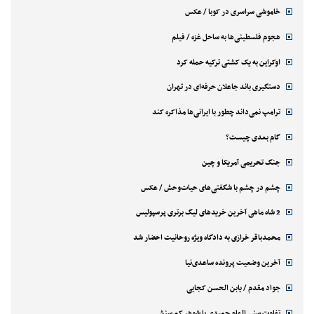
خاموشی سراسری در کوبا / عکس
هجوم فلسطینی‌ها به ساحل غزه / فیلم
اوکراین به یک کشتی ترکیه حمله کرد
دستگیری باند جاعلان حرفه‌ای در تهران
ترامپ نمی‌داند چطور با ایرانی‌ها مذاکره کند
گام بعدی چیست؟
جنگ تحریمی آمریکا و چین
چشم در چشم با شگفتی‌های حیات‌وحش / عکس
2 شاه ماهی آخرین خریدهای لیگ برتری پرسپولیس
محمدباقر خرازی به دادگاه ویژه روحانیت احضار شد
آخرین وضعیت پرونده ساعدی‌نیا
جواد مقدم / یابن الحسن کجایی
تفاوت سنی الهام حمیدی با شوهر کم سنش