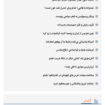
هندوانه یا طالبی؛ کدام‌ برای کنترل قند خون است؟
وینگر پرسپولیس به فجر سپاسی پیوست
تأیید ربایش و قتل حمیدرضا رجب‌زاده
چین هم پس از ایران و روسیه کارت فراصوت را رو کرد
آمریکا پشتیبانی بی‌قید و شرط ما از پهلوی تمام شد
فرمانده عارف و فراجناحی دفاع مقدس
آتش‌سوزی یک کشتی دیگر در تنگه هرمز+فیلم
ارزان‌ترین سواری داخلی چند؟
مشاهده مجدد خرس‌های قهوه‌ای در اشترانکوه /فیلم
جنایات امروز واشنگتن را هم محکوم کنید
گزارش