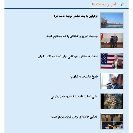
آخرین توییت ها
اوکراین به یک کشتی ترکیه حمله کرد
جنایات امروز واشنگتن را هم محکوم کنید
اقدام ۱۱ سناتور آمریکایی برای توقف جنگ با ایران
پاسخ قالیباف به ترامپ
قابی زیبا از قلعه بابک آذربایجان شرقی
فدایی خامنه‌ای بودن فریاد مردم است