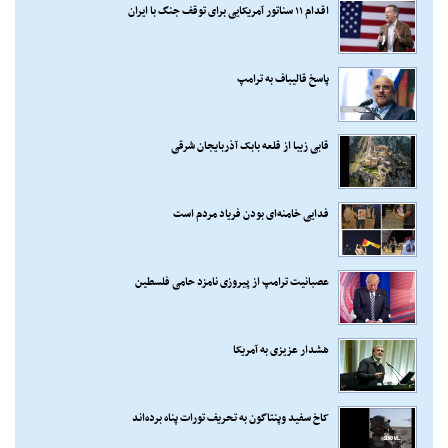
اقدام ۱۱ سناتور آمریکایی برای توقف جنگ با ایران
پاسخ قالیباف به ترامپ
قابی زیبا از قلعه بابک آذربایجان شرقی
فدایی خامنه‌ای بودن فریاد مردم است
عصبانیت ترامپ از پیروزی نامزد حامی فلسطین
هشدار عزیزی به آمریکا
کاخ سفید وپنتاگون به تحریف تورات پناه برده‌اند