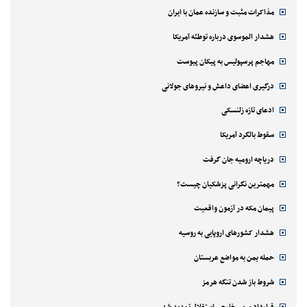
مذاکرات مثبت و سازنده عمان با ایران
هشدار الموسوی درباره توطئه آمریکا
مهاجم پرسپولیس به پیکان پیوست
درگیری اعضای داعش و نیروهای جولانی
ادعای تازه زلنسکی
سقوط بالگرد آمریکا
دریاچه ارومیه جان گرفت
مهمترین نگرانی پزشکیان چیست؟
پیمان مکه در آزمون واقعیت
هشدار کشورهای اروپایی به روسیه
حمله یمن به مواضع عربستان
شروط باز شدن تنگه هرمز
قرارداد مربی خارجی استقلال تمدید شد