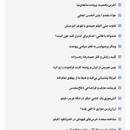
آخرین وضعیت پرونده ساعدی‌نیا
جواد مقدم / یابن الحسن کجایی
تفاوت سنی الهام حمیدی با شوهر کم سنش
هندوانه یا طالبی؛ کدام‌ برای کنترل قند خون است؟
وینگر پرسپولیس به فجر سپاسی پیوست
تأیید ربایش و قتل حمیدرضا رجب‌زاده
چین هم پس از ایران و روسیه کارت فراصوت را رو کرد
آمریکا پشتیبانی بی‌قید و شرط ما از پهلوی تمام شد
فرمانده عارف و فراجناحی دفاع مقدس
آتش‌سوزی یک کشتی دیگر در تنگه هرمز+فیلم
ارزان‌ترین سواری داخلی چند؟
مشاهده مجدد خرس‌های قهوه‌ای در اشترانکوه /فیلم
جنایات امروز واشنگتن را هم محکوم کنید