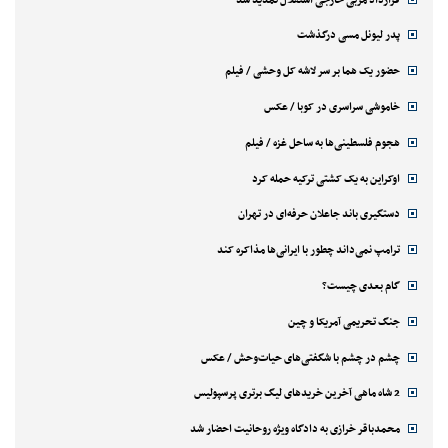
پدر لیونل مسی درگذشت
حضور یک هما بر سر لاشه‌ کل وحشی / فیلم
خاموشی سراسری در کوبا / عکس
هجوم فلسطینی‌ها به ساحل غزه / فیلم
اوکراین به یک کشتی ترکیه حمله کرد
دستگیری باند جاعلان حرفه‌ای در تهران
ترامپ نمی‌داند چطور با ایرانی‌ها مذاکره کند
گام بعدی چیست؟
جنگ تحریمی آمریکا و چین
چشم در چشم با شگفتی‌های حیات‌وحش / عکس
2 شاه ماهی آخرین خریدهای لیگ برتری پرسپولیس
محمدباقر خرازی به دادگاه ویژه روحانیت احضار شد