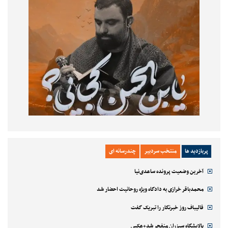
پربازدید ها
منتخب سردبیر
چندرسانه ای
آخرین وضعیت پرونده ساعدی‌نیا
محمدباقر خرازی به دادگاه ویژه روحانیت احضار شد
قالیباف روز خبرنگار را تبریک گفت
پالایشگاه سیزران منفجر شد+عکس