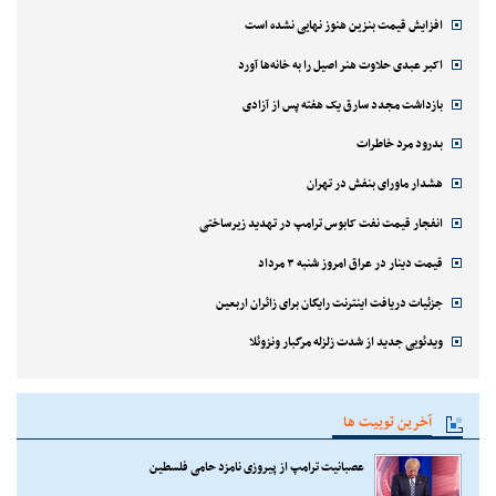
افزایش قیمت بنزین هنوز نهایی نشده است
اکبر عبدی حلاوت هنر اصیل را به خانه‌ها آورد
بازداشت مجدد سارق یک هفته پس از آزادی
بدرود مرد خاطرات
هشدار ماورای بنفش در تهران
انفجار قیمت نفت کابوس ترامپ در تهدید زیرساختی
قیمت دینار در عراق امروز شنبه ۳ مرداد
جزئیات دریافت اینترنت رایگان برای زائران اربعین
ویدئویی جدید از شدت زلزله مرگبار ونزوئلا
آخرین توییت ها
عصبانیت ترامپ از پیروزی نامزد حامی فلسطین