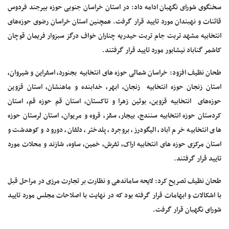
سخنگوی شورای نگهبان ادامه داد: در استان خراسان جنوبی حوزه بیرجند فردوس
قائنات و نهبندان مورد تایید قرار گرفت. همچنین استان خراسان رضوی حوزه‌های
انتخابیه مشهد تربت جام تربت حیدریه چناران خواف درگز سبزوار فریمان قوچان
کاشمر گناباد نیشابور مورد تایید قرار گرفتند.
طحان نظیف افزود: خراسان شمالی حوزه های انتخابیه بجنورد، اسفراین و شیروان،
استان زنجان حوزه انتخابیه زنجان، ابهر، خدابنده و ماهنشان، استان قزوین
حوزه‌های انتخابیه قزوین، بوئین زهرا و تاکستان، استان قم حوزه قم، استان
کردستان حوزه انتخابیه سنندج، بیجار، سقز، قروه و مریوان، استان لرستان حوزه
های انتخابیه خرم آباد، الیگودرز، بروجرد، پلدختر، دلفان، دورود و کوهدشت و
استان مرکزی حوزه های انتخابیه اراک، تفرش، خمین، ساوه، شازند و محلات مورد
تایید قرار گرفتند.
طحان نظیف تصریح کرد: لایحه ساماندهی و نظارت بر تجارت مرزی در مراحل قبل
با اشکالات و ابهامات قرار گرفته بود که در نهایت با اصلاحات مجلس مورد تایید
شورای نگهبان قرار گرفت.