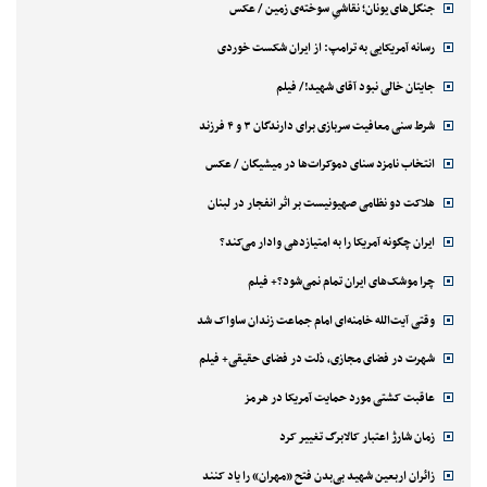
جنگل‌های یونان؛ نقاشیِ سوخته‌ی زمین / عکس
رسانه آمریکایی به ترامپ: از ایران شکست خوردی
جایتان خالی نبود آقای شهید!/ فیلم
شرط سنی معافیت سربازی برای دارندگان ۳ و ۴ فرزند
انتخاب نامزد سنای دموکرات‌ها در میشیگان / عکس
هلاکت دو نظامی صهیونیست بر اثر انفجار در لبنان
ایران چگونه آمریکا را به امتیازدهی وادار می‌کند؟
چرا موشک‌های ایران تمام نمی‌شود؟+ فیلم
وقتی آیت‌الله خامنه‌ای امام جماعت زندان ساواک شد
شهرت در فضای مجازی، ذلت در فضای حقیقی+ فیلم
عاقبت کشتی مورد حمایت آمریکا در هرمز
زمان شارژ اعتبار کالابرگ تغییر کرد
زائران اربعین شهید بی‌بدن فتح «مهران» را یاد کنند