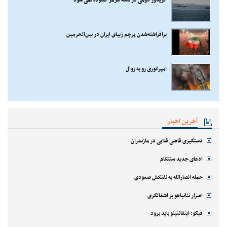
کریدور دومی در تنگه هرمز گشوده نمی شود
برافراشته‌شدن پرچم زیبای ایران در بین‌الحرمین
امپراتوری رو به زوال
آخرین اخبار
دستگیری قاضی قلابی در مازندران
ادعای جدید سنتکام
حمله انصارالله به نفتکش صعودی
اصرار نتانیاهو بر اشغالگری
فیگو: اینفانتینو باید برود