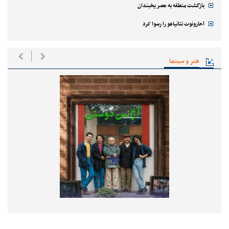
بازگشت منطقه به عصر یخبندان
آحارونوت نتانیاهو را رسوا کرد
هنر و سینما