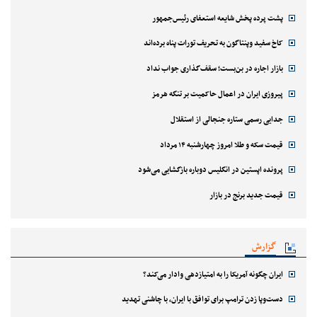
پشت پرده پخش شایعه استعفای رئیس‌جمهور
کاخ سفید وپنتاگون به تحریف تورات پناه برده‌اند
بازار اجاره در بن‌بست؛ سقف‌گذاری جواب نداد
پیروزی ایران در اعمال حاکمیت بر تنگه هرمز
جدایی رسمی ستاره جنجالی از استقلال
قیمت سکه و طلا امروز چهارشنبه ۱۴ مرداد
پرونده اپستین در انگلیس دوباره بازگشایی می‌شود
قیمت جدید برنج در بازار
گزارش
ایران چگونه آمریکا را به امتیازدهی وادار می‌کند؟
دست‌وپا زدن ترامپ برای توافق با ایران، با چاشنی تهدید