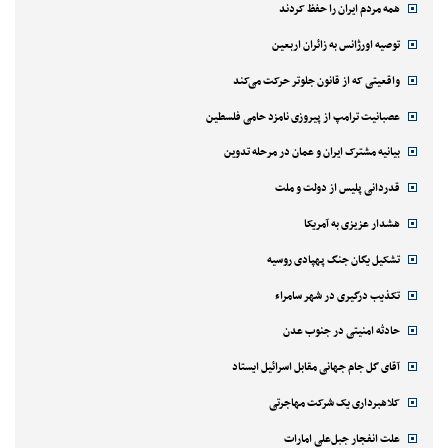
همه مردم ایران را حفظ کردند
توصیه اورژانس به زائران اربعین
واقعیتی که از قانون جلوتر حرکت می‌کند
عصبانیت ترامپ از پیروزی نامزد حامی فلسطین
بیانیه مشترک ایران و عمان در مرحله تدوین
قدردانی پلیس از دولت و ملت
هشدار عزیزی به آمریکا
تشکیل یگان جنگ پهپادی روسیه
تکذیب درگیری در شهر سامراء
حادثه امنیتی در جنوب عدن
آقای گل جام جهانی مقابل اسرائیل ایستاد
کلاهبرداری یک شرکت مهاجرتی
علت انفجار جبل‌علی امارات