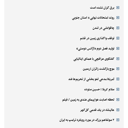
برق گران نشده است
روند امتحانات نهایی 4 استان جنوبی
چاقوکشی در لندن
توقف واگذاری زمین در قشم
تولید فصل دوم «آژانس دوستی»
گفتگوی عراقچی با همتای ایتالیایی
موج بازگشت زائران اربعین
آمریکا مدعی لغو بخشی از تحریم‌ها شد
سلام کربلا ؛ حسین ستوده
لحظه اصابت هواپیمای هندی به زمین / فیلم
عالیشاه در یک قدمی گل‌گهر
۲ سوتفاهم بزرگ در مورد رویکرد ترامپ به ایران