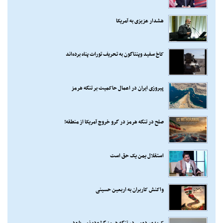
هشدار عزیزی به آمریکا
کاخ سفید وپنتاگون به تحریف تورات پناه برده‌اند
پیروزی ایران در اعمال حاکمیت بر تنگه هرمز
صلح در تنگه هرمز در گرو خروج آمریکا از منطقه!
استقلال یمن یک حق است
واکنش کاربران به اربعین حسینی