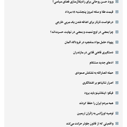
ورود حسن روحانی برای رادیکال‌سازی فضای سیاسی؟
قیمت طلا و سکه امروز پنجشنبه 15 مرداد
درخواست تارتار برای اضافه شدن یک مربی خارجی
چرا بعضی در اوج نعمت و بعضی در نهایت حسرت‌اند؟
پهپاد حامل مواد منفجره در فرودگاه آلمان
دستگیری قاضی قلابی در مازندران
ادعای جدید سنتکام
حمله انصارالله به نفتکش صعودی
اصرار نتانیاهو بر اشغالگری
فیگو: اینفانتینو باید برود
همه مردم ایران را حفظ کردند
توصیه اورژانس به زائران اربعین
واقعیتی که از قانون جلوتر حرکت می‌کند