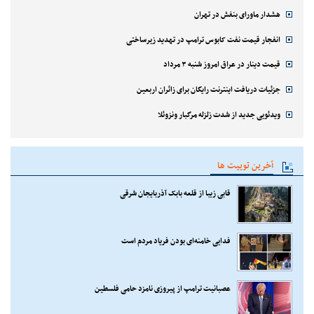
هشدار ماورای بنفش در تهران
انفجار قیمت نفت کابوس ترامپ در تهدید زیرساختی
قیمت دینار در عراق امروز شنبه ۳ مرداد
جزئیات دریافت اینترنت رایگان برای زائران اربعین
ویدئویی جدید از شدت زلزله مرگبار ونزوئلا
آخرین توییت ها
قابی زیبا از قلعه بابک آذربایجان شرقی
فدایی خامنه‌ای بودن فریاد مردم است
عصبانیت ترامپ از پیروزی نامزد حامی فلسطین