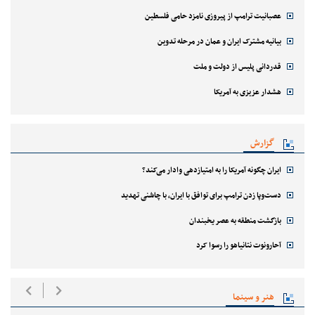
عصبانیت ترامپ از پیروزی نامزد حامی فلسطین
بیانیه مشترک ایران و عمان در مرحله تدوین
قدردانی پلیس از دولت و ملت
هشدار عزیزی به آمریکا
گزارش
ایران چگونه آمریکا را به امتیازدهی وادار می‌کند؟
دست‌وپا زدن ترامپ برای توافق با ایران، با چاشنی تهدید
بازگشت منطقه به عصر یخبندان
آحارونوت نتانیاهو را رسوا کرد
هنر و سینما