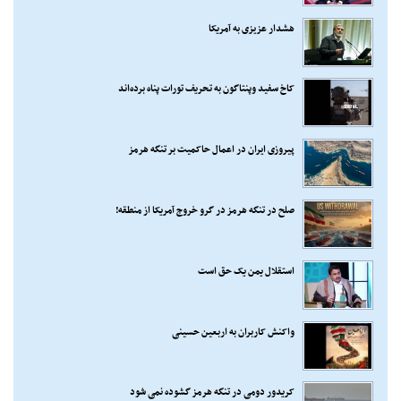
هشدار عزیزی به آمریکا
کاخ سفید وپنتاگون به تحریف تورات پناه برده‌اند
پیروزی ایران در اعمال حاکمیت بر تنگه هرمز
صلح در تنگه هرمز در گرو خروج آمریکا از منطقه!
استقلال یمن یک حق است
واکنش کاربران به اربعین حسینی
کریدور دومی در تنگه هرمز گشوده نمی شود