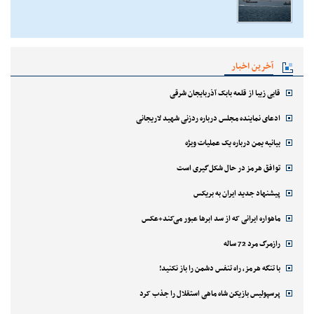
آخرین اخبار
قابی زیبا از قلعه بابک آذربایجان شرقی
ادعای نماینده مجلس درباره ردزنی شهید لاریجانی
بیانیه یمن درباره یک عملیات ویژه
توافق هرمز در حال شکل‌گیری است
پیشنهاد جدید ایران به بریکس
ماهواره ایرانی که از سد ابرها عبور می‌کند+عکس
رازمرگ مرد 72 ساله
با تنگه هرمز، راه تنفس دشمن را باز نکنید!
پرسپولیس بازیکن شاه ماهی استقلال را جذب کرد