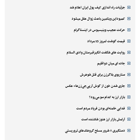
جزئیات راه اندازی کیف پول ایران اعلام شد
کمبوداین ویتامین باعث زوال عقل میشود
حرکت عجیب وینیسیوس در اینستاگرام
قیمت گوشت امروز 15 مرداد
روایت های شگفت انگیزقبرستان وادی السلام
جاده ای میان دواقلیم
سناریوی بلاگرزن برای قتل شوهرش
جاری شدن خون از گوش آرپی‌جی‌زن‌ها+ عکس
بازار ارز به کدام سو می‌رود؟
فدایی خامنه‌ای بودن فریاد مردم است
آرامش بازار ارز هنوز شکننده است
دستگیری ۸ شرور مسلح گروهک‌های تروریستی