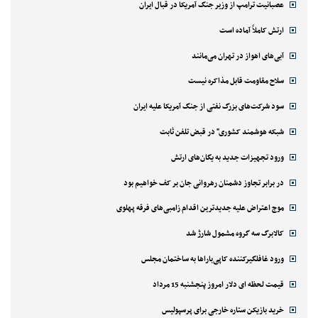
عصبانیت ترامپ از وزیر جنگ آمریکا در قبال ایران
ارتش کاملاً آماده است
آبی‌های اهواز در تهران می‌مانند
سلاح مقاومت قابل مذاکره نیست
سود شرکت‌های بزرگ نفتی از جنگ آمریکا علیه ایران
شبکه هوشمند کشوری" در قبض تلفن ثابت
ورود تجهیزات جدید به یگان‌های ارتش
در برابر تجاوز دشمنان رهروانی جان بر کف خواهیم بود
موج اعتراض علیه جدیدترین اقدام زامبی‌های فرقه پهلوی
کالابرگ سه گروه مشمول شارژ شد
ورود غافلگیرکننده کاپی‌باراها به ساختمان مجلس
قیمت لحظه ای دلار امروز پنجشنبه 15 مرداد
خرید بازیکن ستاره خارجی برای پرسپولیس