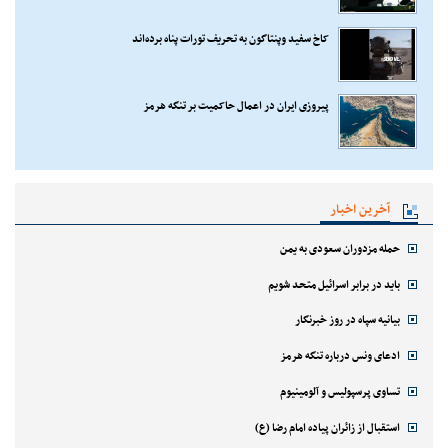
کاخ سفید وپنتاگون به تحریف تورات پناه برده‌اند
پیروزی ایران در اعمال حاکمیت بر تنگه هرمز
آخرین اخبار
حمله مزدوران سعودی به یمن
باید در برابر اسرائیل متحد شویم
بیانیه سپاه در روز خبرنگار
ادعای ونس درباره تنگه هرمز
تساوی پرسپولیس و آلومینیوم
استقبال از زائران پیاده امام رضا (ع)