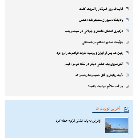
قالیباف روز خبرنگار را تبریک گفت
پالایشگاه سیزران منفجر شد+عکس
درگیری اعضای داعش و جولانی در سیده زینب
جزئیات صدور احکام بازنشستگی
چین هم پس از ایران و روسیه کارت فراصوت را رو کرد
آتش‌سوزی یک کشتی دیگر در تنگه هرمز+فیلم
تأیید ربایش و قتل حمیدرضا رجب‌زاده
مراقب علائم هپاتیت باشید!
آخرین توییت ها
اوکراین به یک کشتی ترکیه حمله کرد