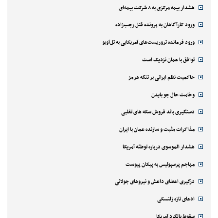
هشدار بیمه مرکزی به ۸ شرکت بیمه‌ای
ورود کارآگاهان به پرونده قتل رجب‌زاده
ورود فرمانده تروریست‌های آمریکایی به تل‌آویو
توافق با عمان نزدیک است
حاکمیت نظم ایرانی بر تنگه هرمز
وخامت حال جو بایدن
دستگیری باند فروش سکه های تقلبی
مذاکرات مثبت و سازنده عمان با ایران
هشدار الموسوی درباره توطئه آمریکا
مهاجم پرسپولیس به پیکان پیوست
درگیری اعضای داعش و نیروهای جولانی
ادعای تازه زلنسکی
سقوط بالگرد آمریکا