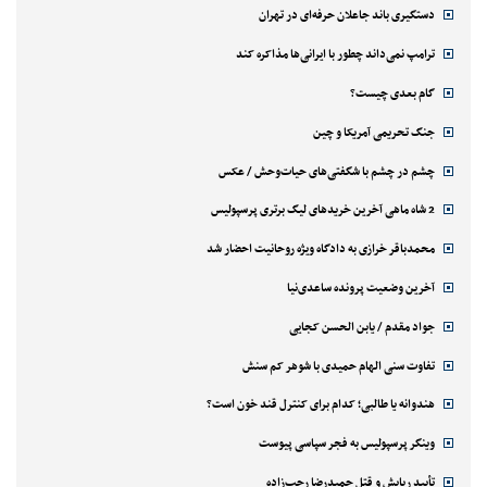
دستگیری باند جاعلان حرفه‌ای در تهران
ترامپ نمی‌داند چطور با ایرانی‌ها مذاکره کند
گام بعدی چیست؟
جنگ تحریمی آمریکا و چین
چشم در چشم با شگفتی‌های حیات‌وحش / عکس
2 شاه ماهی آخرین خریدهای لیگ برتری پرسپولیس
محمدباقر خرازی به دادگاه ویژه روحانیت احضار شد
آخرین وضعیت پرونده ساعدی‌نیا
جواد مقدم / یابن الحسن کجایی
تفاوت سنی الهام حمیدی با شوهر کم سنش
هندوانه یا طالبی؛ کدام‌ برای کنترل قند خون است؟
وینگر پرسپولیس به فجر سپاسی پیوست
تأیید ربایش و قتل حمیدرضا رجب‌زاده