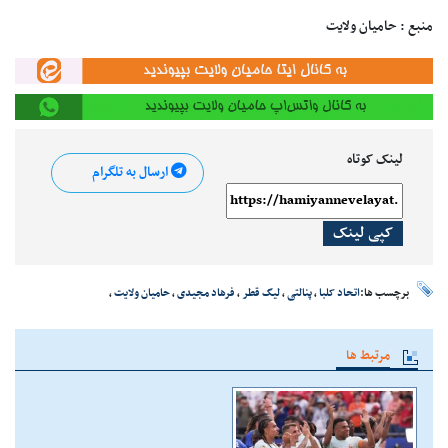
منبع : حامیان ولایت
لینک کوتاه
ارسال به تلگرام
کپی لینک
برچسب ها:
اتحاد کلبا
،
پنالتی
،
لیگ قطر
،
فرهاد مجیدی
،
حامیان ولایت
،
مرتبط ها