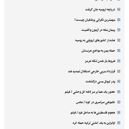
دریاچه ارومیه جان گرفت
مهمترین نگرانی پزشکیان چیست؟
پیمان مکه در آزمون واقعیت
هشدار کشورهای اروپایی به روسیه
حمله یمن به مواضع عربستان
شروط باز شدن تنگه هرمز
قرارداد مربی خارجی استقلال تمدید شد
پدر لیونل مسی درگذشت
حضور یک هما بر سر لاشه‌ کل وحشی / فیلم
خاموشی سراسری در کوبا / عکس
هجوم فلسطینی‌ها به ساحل غزه / فیلم
اوکراین به یک کشتی ترکیه حمله کرد