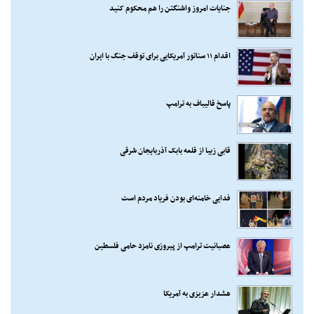
جنایات امروز واشنگتن را هم محکوم کنید
اقدام ۱۱ سناتور آمریکایی برای توقف جنگ با ایران
پاسخ قالیباف به ترامپ
قابی زیبا از قلعه بابک آذربایجان شرقی
فدایی خامنه‌ای بودن فریاد مردم است
عصبانیت ترامپ از پیروزی نامزد حامی فلسطین
هشدار عزیزی به آمریکا