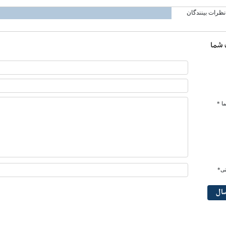
نظرات بینندگان
 شما
ا *
تی*
سال