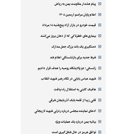
پیام هشدار مقاومت یمن به ریاض
اعلام پایان مراسم اربعین ۱۴۰۵
قیمت خودرو در بازار آزاد پنج‌شنبه ۱۵ مرداد
بیماری‌های خطرناکی که از دهان بروز می‌کنند
دستگیری یک باند بزرگ جعل مدارک
شرط جدید برای بازنشستگی اعلام شد
زلنسکی: دو پالایشگاه روسیه را هدف قرار دادیم
شهید عباس بابایی در نگاه رهبر شهید انقلاب
هافبک گابنی به استقلال راه نیافت
قابی زیبا از قلعه بابک آذربایجان شرقی
ادعای نماینده مجلس درباره ردزنی شهید لاریجانی
بیانیه یمن درباره یک عملیات ویژه
توافق هرمز در حال شکل‌گیری است