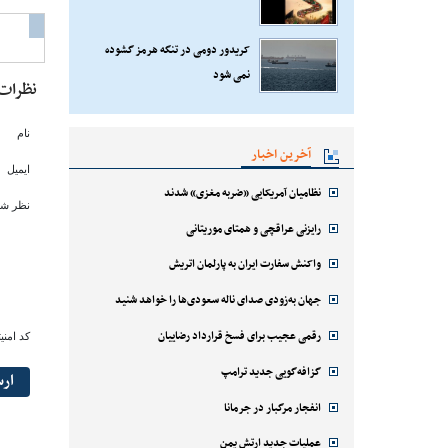
کریدور دومی در تنگه هرمز گشوده
نمی شود
نظرات
نام
آخرین اخبار
ایمیل
نظامیان آمریکایی «ضربه مغزی» شدند
نظر شم
رایزنی عراقچی و همتای موریتانی
واکنش سفارت ایران به پارلمان اتریش
جهان به‌زودی صدای ناله سعودی‌ها را خواهد شنید
رقمی عجیب برای فسخ قرارداد رضاییان
کد امنی
گزافه‌گویی جدید ترامپ
ار
انفجار مرگبار در جرمانا
عملیات جدید ارتش یمن