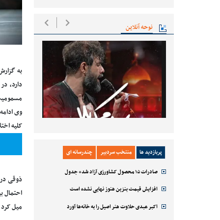
نوحه آنلاین
به گزارش
دارد، در
مسمومیت 
وی ادامه
کلیه اختل
پربازدید ها
منتخب سردبیر
چندرسانه ای
صادرات ۱۵ محصول کشاورزی آزاد شد+ جدول
ذوقی در 
افزایش قیمت بنزین هنوز نهایی نشده است
احتمال ب
میل کرد ت
اکبر عبدی حلاوت هنر اصیل را به خانه‌ها آورد