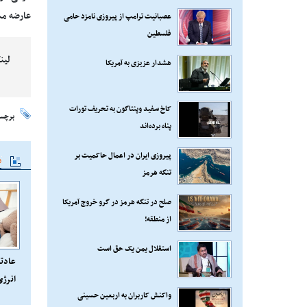
عارضه مس
عصبانیت ترامپ از پیروزی نامزد حامی
فلسطین
لین
هشدار عزیزی به آمریکا
کاخ سفید وپنتاگون به تحریف تورات
برچس
پناه برده‌اند
پیروزی ایران در اعمال حاکمیت بر
م
تنگه هرمز
صلح در تنگه هرمز در گرو خروج آمریکا
از منطقه!
استقلال یمن یک حق است
عادت
انرژ
واکنش کاربران به اربعین حسینی