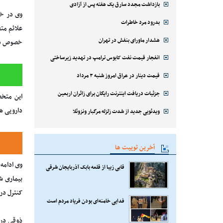
بازداشت مجدد سارق یک هفته پس از آزادی
وی در خص
بدرود مرد خاطرات
علائم مت
هشدار ماورای بنفش در تهران
خصوص در 
انفجار قیمت نفت کابوس ترامپ در تهدید زیرساختی
قیمت دینار در عراق امروز شنبه ۳ مرداد
جزئیات دریافت اینترنت رایگان برای زائران اربعین
این متخص
دارویی هس
ویدئویی جدید از شدت زلزله مرگبار ونزوئلا
آخرین توییت ها
قابی زیبا از قلعه بابک آذربایجان شرقی
بیماری ش
کنترل در 
فدایی خامنه‌ای بودن فریاد مردم است
ذوقی در 