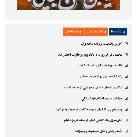
پربازدید ها
منتخب سردبیر
چندرسانه ای
آخرین وضعیت پرونده ساعدی‌نیا
محمدباقر خرازی به دادگاه ویژه روحانیت احضار شد
قالیباف روز خبرنگار را تبریک گفت
پالایشگاه سیزران منفجر شد+عکس
درگیری اعضای داعش و جولانی در سیده زینب
جزئیات صدور احکام بازنشستگی
چین هم پس از ایران و روسیه کارت فراصوت را رو کرد
آتش‌سوزی یک کشتی دیگر در تنگه هرمز+فیلم
تأیید ربایش و قتل حمیدرضا رجب‌زاده