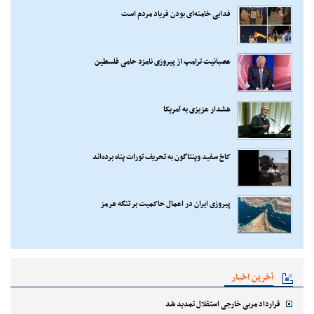
فدایی خامنه‌ای بودن فریاد مردم است
عصبانیت ترامپ از پیروزی نامزد حامی فلسطین
هشدار عزیزی به آمریکا
کاخ سفید وپنتاگون به تحریف تورات پناه برده‌اند
پیروزی ایران در اعمال حاکمیت بر تنگه هرمز
آخرین اخبار
قرارداد مربی خارجی استقلال تمدید شد