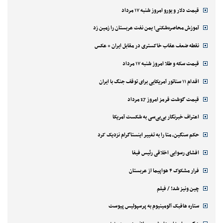
قیمت دلار و یورو امروز شنبه ۱۷ مرداد
آموزش محاصره‌شکنی؛ یمن نفت عربستان را زمین زد
نقطه ضعف عقاب خاکستری در مقابل ایران + عکس
قیمت سکه و طلا امروز شنبه ۱۷ مرداد
اقدام ۱۱ سناتور آمریکایی برای توقف جنگ با ایران
قیمت گوشت قرمز امروز 17 مرداد
اعتراف خبرنگار بی‌بی‌سی به شکست آمریکا
حکم سنگین، متا را به تغییر اینستاگرام نزدیک کرد
افشای رسوایی اخلاقی رئیس فیفا
فرار مشکوک ۴ هواپیما از عربستان
چین ونیز شد! / فیلم
ستاره هافبک آلومینیوم به پرسپولیس پیوست