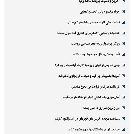
آخرین وضعیت پرونده ساعدی‌نیا
جواد مقدم / یابن الحسن کجایی
تفاوت سنی الهام حمیدی با شوهر کم سنش
هندوانه یا طالبی؛ کدام‌ برای کنترل قند خون است؟
وینگر پرسپولیس به فجر سپاسی پیوست
تأیید ربایش و قتل حمیدرضا رجب‌زاده
چین هم پس از ایران و روسیه کارت فراصوت را رو کرد
آمریکا پشتیبانی بی‌قید و شرط ما از پهلوی تمام شد
فرمانده عارف و فراجناحی دفاع مقدس
آتش‌سوزی یک کشتی دیگر در تنگه هرمز+فیلم
ارزان‌ترین سواری داخلی چند؟
مشاهده مجدد خرس‌های قهوه‌ای در اشترانکوه /فیلم
جنایات امروز واشنگتن را هم محکوم کنید