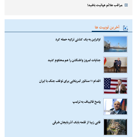
مراقب علائم هپاتیت باشید!
آخرین توییت ها
اوکراین به یک کشتی ترکیه حمله کرد
جنایات امروز واشنگتن را هم محکوم کنید
اقدام ۱۱ سناتور آمریکایی برای توقف جنگ با ایران
پاسخ قالیباف به ترامپ
قابی زیبا از قلعه بابک آذربایجان شرقی