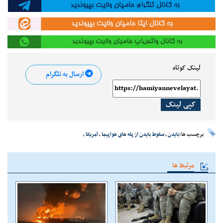
لینک کوتاه
ارسال به تلگرام
کپی لینک
برچسب ها:
بایدن
،
سقوط بایدن از پله های هواپیما
،
آمریکا
،
مرتبط ها