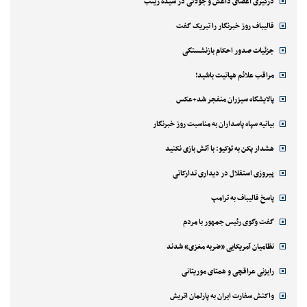
درگیری اعضای داعش و جولانی در سیده زینب
قالیباف روز خبرنگار را تبریک گفت
جزئیات صدور احکام بازنشستگی
مراقب علائم هپاتیت باشید!
پالایشگاه سیزران منفجر شد+عکس
بیانیه سپاه پاسداران به مناسبت روز خبرنگار
هشدار پکن به توکیو: با آتش بازی نکنید
پیروزی استقلال در دیداری تدارکاتی
پاسخ قالیباف به ترامپ
گفت وگوی رئیس جمهور با مردم
نظامیان آمریکایی «ضربه مغزی» شدند
رایزنی عراقچی و همتای موریتانی
واکنش سفارت ایران به پارلمان اتریش