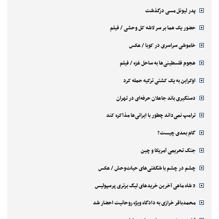
پدر لیونل مسی درگذشت
حضور یک هما بر سر لاشه‌ کل وحشی / فیلم
خاموشی سراسری در کوبا / عکس
هجوم فلسطینی‌ها به ساحل غزه / فیلم
اوکراین به یک کشتی ترکیه حمله کرد
دستگیری باند جاعلان حرفه‌ای در تهران
ترامپ نمی‌داند چطور با ایرانی‌ها مذاکره کند
گام بعدی چیست؟
جنگ تحریمی آمریکا و چین
چشم در چشم با شگفتی‌های حیات‌وحش / عکس
2 شاه ماهی آخرین خریدهای لیگ برتری پرسپولیس
محمدباقر خرازی به دادگاه ویژه روحانیت احضار شد