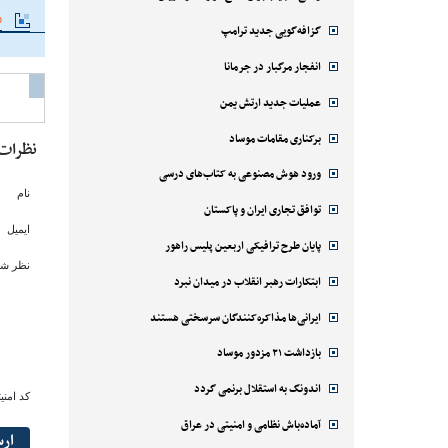
م
گزافه‌گویی جدید ترامپ
انفجار مرگبار در جرمانا
عملیات جدید ارتش یمن
برکناری مقامات موساد
نظرات
ورود هوش مصنوعی به کتاب‌های درسی
نام
توافق تجاری ایران و پاکستان
ایمیل
پایان طرح ترافیکی اربعین پلیس راهور
نظر شم
ابتکارات رهبر انقلاب در میدان نبرد
ایرانی‌ها مذاکره‌کنندگان سرسختی هستند
بازداشت ۲۱ مزدور موساد
اندونگ به استقلال برنمی گردد
کد امنی
آماده‌باش نظامی و امنیتی در عراق
ار