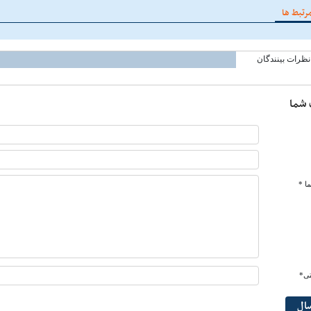
رتبط ها
نظرات بینندگان
 شما
ا *
تی*
سال