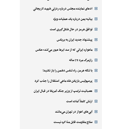
ادعای نماینده مجلس درباره ردزنی شهید لاریجانی
بیانیه یمن درباره یک عملیات ویژه
توافق هرمز در حال شکل‌گیری است
پیشنهاد جدید ایران به بریکس
ماهواره ایرانی که از سد ابرها عبور می‌کند+عکس
رازمرگ مرد 72 ساله
با تنگه هرمز، راه تنفس دشمن را باز نکنید!
پرسپولیس بازیکن شاه ماهی استقلال را جذب کرد
عصبانیت ترامپ از وزیر جنگ آمریکا در قبال ایران
ارتش کاملاً آماده است
آبی‌های اهواز در تهران می‌مانند
سلاح مقاومت قابل مذاکره نیست