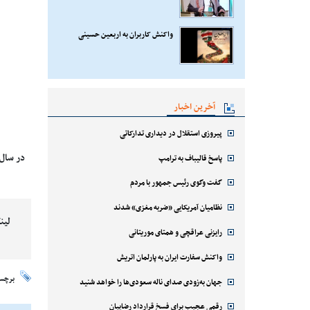
واکنش کاربران به اربعین حسینی
آخرین اخبار
پیروزی استقلال در دیداری تدارکاتی
پاسخ قالیباف به ترامپ
گفت وگوی رئیس جمهور با مردم
نظامیان آمریکایی «ضربه مغزی» شدند
لین
رایزنی عراقچی و همتای موریتانی
واکنش سفارت ایران به پارلمان اتریش
برچس
جهان به‌زودی صدای ناله سعودی‌ها را خواهد شنید
رقمی عجیب برای فسخ قرارداد رضاییان