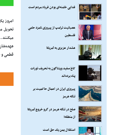
فدایی خامنه‌ای بودن فریاد مردم است
امروز یک
عصبانیت ترامپ از پیروزی نامزد حامی
تحویل می
فلسطین
میکنند...
عهده‌شان
هشدار عزیزی به آمریکا
قطعی و یک 
کاخ سفید وپنتاگون به تحریف تورات
پناه برده‌اند
پیروزی ایران در اعمال حاکمیت بر
تنگه هرمز
صلح در تنگه هرمز در گرو خروج آمریکا
از منطقه!
استقلال یمن یک حق است