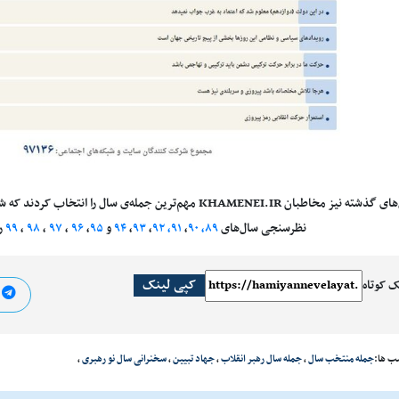
در سال‌های گذشته نیز مخاطبان KHAMENEI.IR مهم‌ترین جمله‌ی سال 
نظرسنجی سال‌های
۸۹،
۹۰
،
۹۱،
۹۲
،
۹۳
،
۹۴
و
۹۵
،
۹۶
،
۹۷
،
۹۸
،
۹۹
را
کپی لینک
ک کوتاه
ا
ب ها:
جمله منتخب سال
،
جمله سال رهبر انقلاب
،
جهاد تبیین
،
سخنرانی سال نو رهبری
،