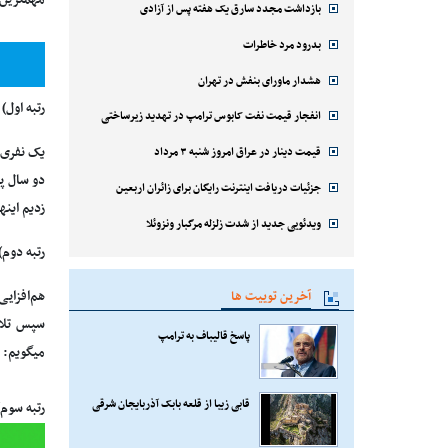
بازداشت مجدد سارق یک هفته پس از آزادی
بدرود مرد خاطرات
هشدار ماورای بنفش در تهران
رتبه اول
انفجار قیمت نفت کابوس ترامپ در تهدید زیرساختی
یک نفری 
قیمت دینار در عراق امروز شنبه ۳ مرداد
دو سال پ
جزئیات دریافت اینترنت رایگان برای زائران اربعین
زدیم اینها
ویدئویی جدید از شدت زلزله مرگبار ونزوئلا
رتبه دوم)
آخرین توییت ها
هم‌افزای
سپس تلاش
پاسخ قالیباف به ترامپ
میگویم: ا
قابی زیبا از قلعه بابک آذربایجان شرقی
رتبه سوم