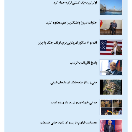
اوکراین به یک کشتی ترکیه حمله کرد
جنایات امروز واشنگتن را هم محکوم کنید
اقدام ۱۱ سناتور آمریکایی برای توقف جنگ با ایران
پاسخ قالیباف به ترامپ
قابی زیبا از قلعه بابک آذربایجان شرقی
فدایی خامنه‌ای بودن فریاد مردم است
عصبانیت ترامپ از پیروزی نامزد حامی فلسطین