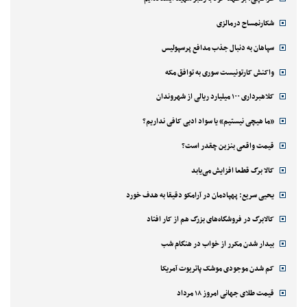
شکارنمساح درمالزی
سپاهان به دنبال جذب مدافع پرسپولیس
واکنش کارتونیست سوری به توافق مکه
کلاهبرداری ۱۰۰ میلیارد ریالی از شهروندان
«ما هیچی نیستیم» یا سواد ادبی کافی نداریم؟
قیمت واقعی بنزین چقدر است؟
کالا برگ قطعا افزایش می‌یابد
یحیی سریع: پهپادمان در آرامکو دقیقا به هدف خورد
کالابرگ در فروشگاه‌های بزرگ هم از کار افتاد
بیدار شدن مکرر از خواب در هنگام شب
کم شدن موجودی موشک پاتریوت آمریکا
قیمت طلای جهانی امروز ۱۸ مرداد