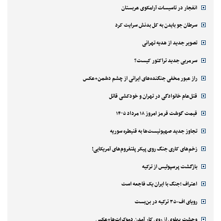
انفجار در تاسیسات آرامکوی عربستان
سرطان جو بایدن به کل بدنش سرایت کرد
تصویر جدید از هدیه تهرانی
سرمربی جدید تراکتور کیست؟
راز عبور مخفی جنگنده‌های ایرانی از چشم دشمن+عکس
قتل‌‌عام خانوادگی در تهران و خودکشی قاتل
قیمت گوشت قرمز امروز ۱۸ مرداد ۱۴۰۵
تجاوز جدید صهیونیست‌ها به قنیطره سوریه
زخم‌های کاری جنگ روی پیکر پلتفروم‌های آمریکایی!
بازگشت پرسپولیس از ترکیه
اعتراف ؛جنگ با ایران یک فاجعه است
رویای اف-۳۵ ترکیه در بن‌بست
وحشت پهلوی از روی کار آمدن دموکرات‌ها+عکس