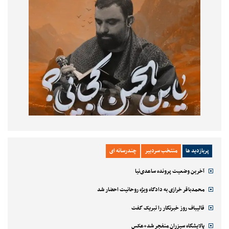
پربازدید ها
منتخب سردبیر
چندرسانه ای
آخرین وضعیت پرونده ساعدی‌نیا
محمدباقر خرازی به دادگاه ویژه روحانیت احضار شد
قالیباف روز خبرنگار را تبریک گفت
پالایشگاه سیزران منفجر شد+عکس