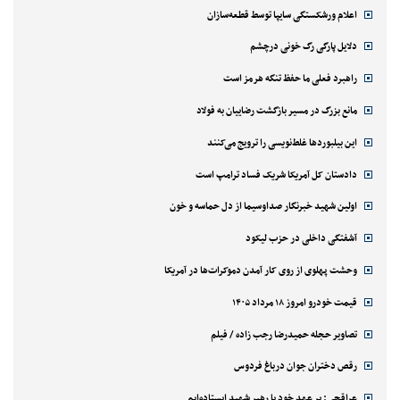
اعلام ورشکستگی سایپا توسط قطعه‌سازان
دلایل پارگی رگ خونی درچشم
راهبرد فعلی ما حفظ تنگه هرمز است
مانع بزرگ در مسیر بازگشت رضاییان به فولاد
این بیلبوردها غلط‌نویسی را ترویج می‌کنند
دادستان کل آمریکا شریک فساد ترامپ است
اولین شهید خبرنگار صداوسیما از دل حماسه و خون
آشفتگی داخلی در حزب لیکود
وحشت پهلوی از روی کار آمدن دموکرات‌ها در آمریکا
قیمت خودرو امروز ۱۸ مرداد ۱۴۰۵
تصاویر حجله حمیدرضا رجب زاده / فیلم
رقص دختران جوان درباغ فردوس
عراقچی: بر عهد خود با رهبر شهید ایستاده‌ایم