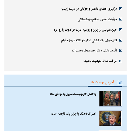
درگیری اعضای داعش و جولانی در سیده زینب
جزئیات صدور احکام بازنشستگی
چین هم پس از ایران و روسیه کارت فراصوت را رو کرد
آتش‌سوزی یک کشتی دیگر در تنگه هرمز+فیلم
تأیید ربایش و قتل حمیدرضا رجب‌زاده
مراقب علائم هپاتیت باشید!
آخرین توییت ها
واکنش کارتونیست سوری به توافق مکه
اعتراف ؛جنگ با ایران یک فاجعه است