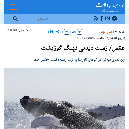
کد خبر: 290046
خانه
اخبار کوتاه
|
ف
|
|
|
|
|
تاریخ انتشار: 29/اسفند/1400 - 11:27
عکس/ ژست دیدنی نهنگ گوژپشت
این تصویر دیدنی در آب‌های فلوریدا به ثبت رسیده است./عکس: AP