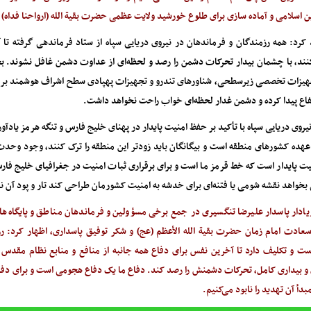
 اسلامی و آماده سازی برای طلوع خورشید ولایت عظمی حضرت بقیة الله (ارواحنا فداه) 
 کرد: همه رزمندگان و فرماندهان در نیروی دریایی سپاه از ستاد فرماندهی گرفته تا 
کنند، با چشمان بیدار تحرکات دشمن را رصد و لحظه‌ای از عداوت دشمن غافل نشوند. بحم
هیزات تخصصی زیرسطحی، شناور‌های تندرو و تجهیزات پهپادی سطح اشراف هوشمند بر خ
رتفاع پیدا کرده و دشمن غدار لحظه‌ای خواب راحت نخواهد داشت.
یروی دریایی سپاه با تأکید بر حفظ امنیت پایدار در پهنای خلیج فارس و تنگه هرمز یادآ
عهده کشور‌های منطقه است و بیگانگان باید زودتر این منطقه را ترک کنند، وجود وحد
یت پایدار است که خط قرمز ما است و برای برقراری ثبات امنیت در جغرافیای خلیج فارس
بخواهد نقشه شومی یا فتنه‌ای برای خدشه به امنیت کشورمان طراحی کند تار و پود آن ن
یادار پاسدار علیرضا تنگسیری در جمع برخی مسؤولین و فرماندهان مناطق و پایگاه‌های
 سعادت امام زمان حضرت بقیة الله الأعظم (عج) و شکر توفیق پاسداری، اظهار کرد: ر
 و تکلیف دارد تا آخرین نفس برای دفاع همه جانبه از منافع و منابع نظام مقدس
و بیداری کامل، تحرکات دشمنش را رصد کند. دفاع ما یک دفاع هجومی است و برای دفا
بدأ آن تهدید را نابود می‌کنیم.