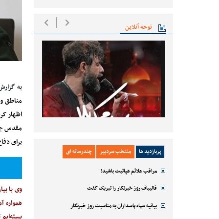
نوحه آنلاین
به گزارش
مناطق و پ
اظهار کر
مقدس جمه
برای دفاع
پربازدید ها
منتخب سردبیر
چندرسانه ای
مراقب علائم هپاتیت باشید!
قالیباف روز خبرنگار را تبریک گفت
وی با بیا
همواره آ
بیانیه سپاه پاسداران به مناسبت روز خبرنگار
بسته‌ایم