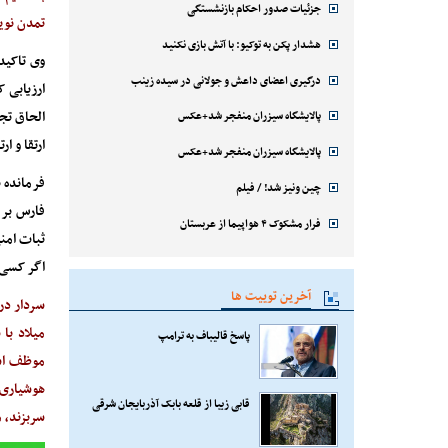
جزئیات صدور احکام بازنشستگی
تمدن نوین
هشدار پکن به توکیو: با آتش بازی نکنید
وی تاکید
درگیری اعضای داعش و جولانی در سیده زینب
ارزیابی 
الحاق تج
پالایشگاه سیزران منفجر شد+عکس
ارتقا و ا
پالایشگاه سیزران منفجر شد+عکس
فرمانده ن
چین ونیز شد! / فیلم
فارس بر 
فرار مشکوک ۴ هواپیما از عربستان
ثبات امن
اگر کسی 
آخرین توییت ها
سردار در
میلاد با
پاسخ قالیباف به ترامپ
موظف است
هوشیاری 
قابی زیبا از قلعه بابک آذربایجان شرقی
سربزند، م