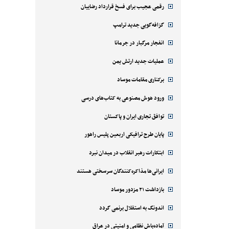
رقمی عجیب برای فسخ قرارداد رضاییان
گزافه‌گویی جدید ترامپ
انفجار مرگبار در جرمانا
عملیات جدید ارتش یمن
برکناری مقامات موساد
ورود هوش مصنوعی به کتاب‌های درسی
توافق تجاری ایران و پاکستان
پایان طرح ترافیکی اربعین پلیس راهور
ابتکارات رهبر انقلاب در میدان نبرد
ایرانی‌ها مذاکره‌کنندگان سرسختی هستند
بازداشت ۲۱ مزدور موساد
اندونگ به استقلال برنمی گردد
آماده‌باش نظامی و امنیتی در عراق