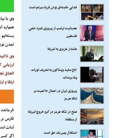
فدایی خامنه‌ای بودن فریاد مردم است
وی با بیا
همواره آ
عصبانیت ترامپ از پیروزی نامزد حامی
بسته‌ایم
فلسطین
تمدن نوین
هشدار عزیزی به آمریکا
وی تاکید
ارزیابی 
کاخ سفید وپنتاگون به تحریف تورات
الحاق تج
پناه برده‌اند
ارتقا و ا
پیروزی ایران در اعمال حاکمیت بر
تنگه هرمز
فرمانده ن
صلح در تنگه هرمز در گرو خروج آمریکا
فارس بر 
از منطقه!
ثبات امن
استقلال یمن یک حق است
اگر کسی 