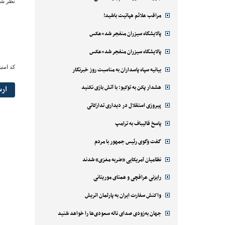
نظر شم
مراقب علائم هپاتیت باشید!
پالایشگاه سیزران منفجر شد+عکس
پالایشگاه سیزران منفجر شد+عکس
کد امنی
بیانیه سپاه پاسداران به مناسبت روز خبرنگار
هشدار پکن به توکیو: با آتش بازی نکنید
ار
پیروزی استقلال در دیداری تدارکاتی
پاسخ قالیباف به ترامپ
گفت وگوی رئیس جمهور با مردم
نظامیان آمریکایی «ضربه مغزی» شدند
رایزنی عراقچی و همتای موریتانی
واکنش سفارت ایران به پارلمان اتریش
جهان به‌زودی صدای ناله سعودی‌ها را خواهد شنید