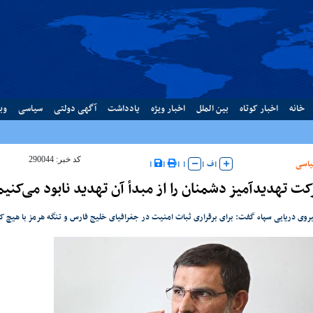
خانه
اخبار کوتاه
بین الملل
اخبار ویژه
یادداشت
آگهی دولتی
سیاسی
وب
کد خبر: 290044
اسی
|
ف
|
|
|
|
|
ت تهدیدآمیز دشمنان را از مبدأ آن تهدید نابود می‌کنیم
یروی دریایی سپاه گفت: برای برقراری ثبات امنیت در جغرافیای خلیج فارس و تنگه هرمز با هیچ ک