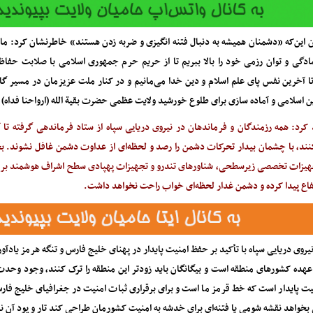
ن این‌که «دشمنان همیشه به دنبال فتنه انگیزی و ضربه زدن هستند» خاطرنشان کرد: ما ب
مادگی و توان رزمی خود را بالا ببریم تا از حریم حرم جمهوری اسلامی با صلابت حفاظ
 تا آخرین نفس پای علم اسلام و دین خدا می‌مانیم و در کنار ملت عزیزمان در مسیر گا
 اسلامی و آماده سازی برای طلوع خورشید ولایت عظمی حضرت بقیة الله (ارواحنا فداه) 
 کرد: همه رزمندگان و فرماندهان در نیروی دریایی سپاه از ستاد فرماندهی گرفته تا 
کنند، با چشمان بیدار تحرکات دشمن را رصد و لحظه‌ای از عداوت دشمن غافل نشوند. بحم
هیزات تخصصی زیرسطحی، شناور‌های تندرو و تجهیزات پهپادی سطح اشراف هوشمند بر خ
رتفاع پیدا کرده و دشمن غدار لحظه‌ای خواب راحت نخواهد داشت.
یروی دریایی سپاه با تأکید بر حفظ امنیت پایدار در پهنای خلیج فارس و تنگه هرمز یادآ
عهده کشور‌های منطقه است و بیگانگان باید زودتر این منطقه را ترک کنند، وجود وحد
یت پایدار است که خط قرمز ما است و برای برقراری ثبات امنیت در جغرافیای خلیج فارس
بخواهد نقشه شومی یا فتنه‌ای برای خدشه به امنیت کشورمان طراحی کند تار و پود آن ن