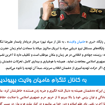
 پایگاه خبری «
حامیان ولایت
» ، به نقل از
سپاه نیوز؛ سردار دریادار پاسدار علیرضا 
ایگاه‌های مستقل نیرو دریایی سپاه با تبریک سالروز میلاد با سعادت امام زمان حضرت ب
د: رزمنده جهادی و انقلابی در هر زمان و مکان موظف است و تکلیف دارد تا آخرین نفس ب
وری اسلامی مجاهدت نماید. همیشه با هوشیاری و بیداری کامل، تحرکات دشمنش را
، اگر حرکت تهدیدآمیزی از دشمنان انقلاب سربزند، مبدأ آن تهدید را نابود می‌کنیم.
ن این‌که «دشمنان همیشه به دنبال فتنه انگیزی و ضربه زدن هستند» خاطرنشان کرد: ما ب
مادگی و توان رزمی خود را بالا ببریم تا از حریم حرم جمهوری اسلامی با صلابت حفاظ
 تا آخرین نفس پای علم اسلام و دین خدا می‌مانیم و در کنار ملت عزیزمان در مسیر گا