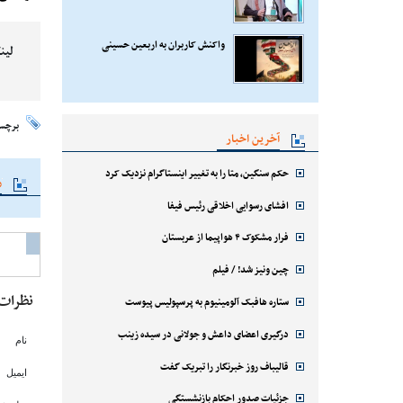
واکنش کاربران به اربعین حسینی
لین
برچس
آخرین اخبار
حکم سنگین، متا را به تغییر اینستاگرام نزدیک کرد
م
افشای رسوایی اخلاقی رئیس فیفا
فرار مشکوک ۴ هواپیما از عربستان
چین ونیز شد! / فیلم
نظرات
ستاره هافبک آلومینیوم به پرسپولیس پیوست
درگیری اعضای داعش و جولانی در سیده زینب
نام
قالیباف روز خبرنگار را تبریک گفت
ایمیل
جزئیات صدور احکام بازنشستگی