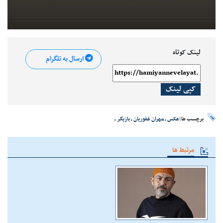
لینک کوتاه
ارسال به تلگرام
کپی لینک
برچسب ها:
عکس
،
مهران غفوریان
،
بازیگر
،
مرتبط ها