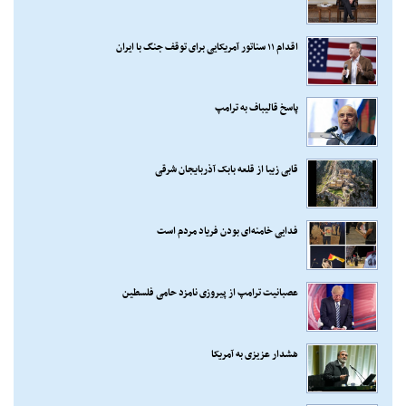
اقدام ۱۱ سناتور آمریکایی برای توقف جنگ با ایران
پاسخ قالیباف به ترامپ
قابی زیبا از قلعه بابک آذربایجان شرقی
فدایی خامنه‌ای بودن فریاد مردم است
عصبانیت ترامپ از پیروزی نامزد حامی فلسطین
هشدار عزیزی به آمریکا