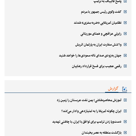
پاسخ قالیباف به ترامپ
گفت وگوی رئیس جمهور با مردم
نظامیان آمریکایی «ضربه مغزی» شدند
رایزنی عراقچی و همتای موریتانی
واکنش سفارت ایران به پارلمان اتریش
جهان به‌زودی صدای ناله سعودی‌ها را خواهد شنید
رقمی عجیب برای فسخ قرارداد رضاییان
گزارش
آموزش محاصره‌شکنی؛ یمن نفت عربستان را زمین زد
ایران چگونه آمریکا را به امتیازدهی وادار می‌کند؟
دست‌وپا زدن ترامپ برای توافق با ایران، با چاشنی تهدید
بازگشت منطقه به عصر یخبندان