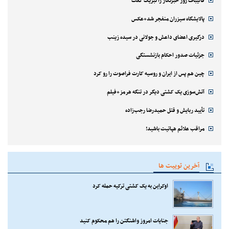
قالیباف روز خبرنگار را تبریک گفت
پالایشگاه سیزران منفجر شد+عکس
درگیری اعضای داعش و جولانی در سیده زینب
جزئیات صدور احکام بازنشستگی
چین هم پس از ایران و روسیه کارت فراصوت را رو کرد
آتش‌سوزی یک کشتی دیگر در تنگه هرمز+فیلم
تأیید ربایش و قتل حمیدرضا رجب‌زاده
مراقب علائم هپاتیت باشید!
آخرین توییت ها
اوکراین به یک کشتی ترکیه حمله کرد
جنایات امروز واشنگتن را هم محکوم کنید