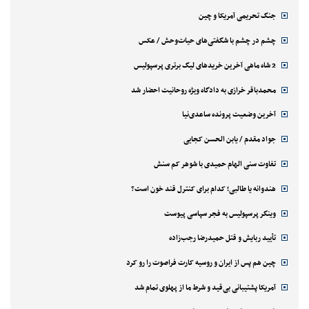
جنگ تحریمی آمریکا و چین
چشم در چشم با شگفتی‌های حیات‌وحش / عکس
2 شاه ماهی آخرین خریدهای لیگ برتری پرسپولیس
محمدباقر خرازی به دادگاه ویژه روحانیت احضار شد
آخرین وضعیت پرونده ساعدی‌نیا
جواد مقدم / یابن الحسن کجایی
تفاوت سنی الهام حمیدی با شوهر کم سنش
هندوانه یا طالبی؛ کدام‌ برای کنترل قند خون است؟
وینگر پرسپولیس به فجر سپاسی پیوست
تأیید ربایش و قتل حمیدرضا رجب‌زاده
چین هم پس از ایران و روسیه کارت فراصوت را رو کرد
آمریکا پشتیبانی بی‌قید و شرط ما از پهلوی تمام شد