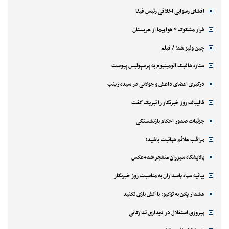
افشای رسوایی اخلاقی رئیس فیفا
فرار مشکوک ۴ هواپیما از عربستان
چین ونیز شد! / فیلم
ستاره هافبک آلومینیوم به پرسپولیس پیوست
درگیری اعضای داعش و جولانی در سیده زینب
قالیباف روز خبرنگار را تبریک گفت
جزئیات صدور احکام بازنشستگی
مراقب علائم هپاتیت باشید!
پالایشگاه سیزران منفجر شد+عکس
بیانیه سپاه پاسداران به مناسبت روز خبرنگار
هشدار پکن به توکیو: با آتش بازی نکنید
پیروزی استقلال در دیداری تدارکاتی