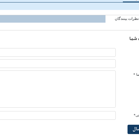
نظرات بینندگان
 شما
ا *
تی*
سال