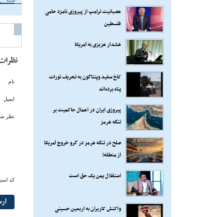
عصبانیت ترامپ از پیروزی نامزد حامی
فلسطین
هشدار عزیزی به آمریکا
نظرات
کاخ سفید وپنتاگون به تحریف تورات
نام
پناه برده‌اند
ایمیل
پیروزی ایران در اعمال حاکمیت بر
نظر شم
تنگه هرمز
صلح در تنگه هرمز در گرو خروج آمریکا
از منطقه!
استقلال یمن یک حق است
کد امنی
ار
واکنش کاربران به اربعین حسینی