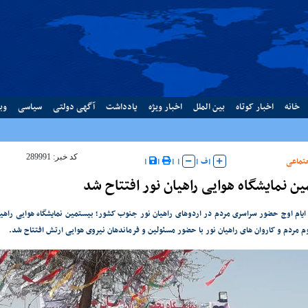
خانه
اخبار کوتاه
بین الملل
اخبار ویژه
یادداشت
آگهی دولتی
سیاسی
وب
کد خبر: 289991
تماعی
|
ف
|
|
|
|
|
ن نمایشگاه هوایی راهیان نور افتتاح شد
 ایام اوج حضور سراسری مردم در اردوهای راهیان نور جنوب کشور؛ بیستمین نمایشگاه هوایی راهیا
م مردم و کاروان های راهیان نور با حضور مسئولین و فرماندهان نیروی هوایی ارتش افتتاح شد.