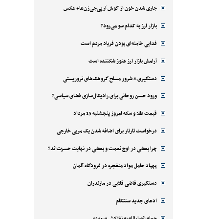
جاری شدن خون از گوش آرپی‌جی‌زن‌ها+ عکس
بازار ارز به کدام سو می‌رود؟
فدایی خامنه‌ای بودن فریاد مردم است
آرامش بازار ارز هنوز شکننده است
دستگیری ۸ شرور مسلح گروهک‌های تروریستی
ورود حسن روحانی برای رادیکال‌سازی فضای سیاسی؟
قیمت طلا و سکه امروز پنجشنبه 15 مرداد
درخواست تارتار برای اضافه شدن یک مربی خارجی
چرا بعضی در اوج نعمت و بعضی در نهایت حسرت‌اند؟
پهپاد حامل مواد منفجره در فرودگاه آلمان
دستگیری قاضی قلابی در مازندران
ادعای جدید سنتکام
حمله انصارالله به نفتکش صعودی