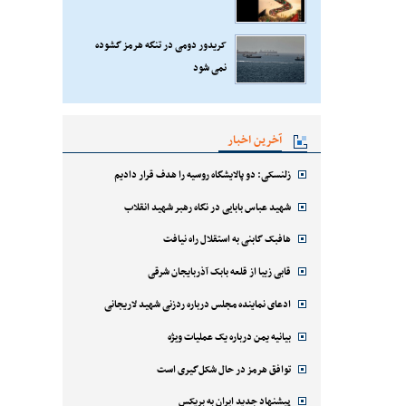
کریدور دومی در تنگه هرمز گشوده
نمی شود
آخرین اخبار
زلنسکی: دو پالایشگاه روسیه را هدف قرار دادیم
شهید عباس بابایی در نگاه رهبر شهید انقلاب
هافبک گابنی به استقلال راه نیافت
قابی زیبا از قلعه بابک آذربایجان شرقی
ادعای نماینده مجلس درباره ردزنی شهید لاریجانی
بیانیه یمن درباره یک عملیات ویژه
توافق هرمز در حال شکل‌گیری است
پیشنهاد جدید ایران به بریکس