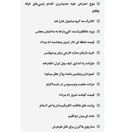
موج اعتراض علیه جدیدترین اقدام زامبی‌های فرقه
پهلوی
کالابرگ سه گروه مشمول شارژ شد
ورود غافلگیرکننده کاپی‌باراها به ساختمان مجلس
قیمت لحظه ای دلار امروز پنجشنبه 15 مرداد
خرید بازیکن ستاره خارجی برای پرسپولیس
جزئیات راه اندازی کیف پول ایران اعلام شد
کمبوداین ویتامین باعث زوال عقل میشود
حرکت عجیب وینیسیوس در اینستاگرام
قیمت گوشت امروز 15 مرداد
روایت های شگفت انگیزقبرستان وادی السلام
جاده ای میان دواقلیم
سناریوی بلاگرزن برای قتل شوهرش