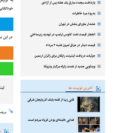
به گزارش
بازداشت مجدد سارق یک هفته پس از آزادی
خودکفایی
بدرود مرد خاطرات
هشدار ماورای بنفش در تهران
انفجار قیمت نفت کابوس ترامپ در تهدید زیرساختی
در این نمایشگاه، هواپیماهای 
قیمت دینار در عراق امروز شنبه ۳ مرداد
جزئیات دریافت اینترنت رایگان برای زائران اربعین
ویدئویی جدید از شدت زلزله مرگبار ونزوئلا
لین
آخرین توییت ها
قابی زیبا از قلعه بابک آذربایجان شرقی
برچس
فدایی خامنه‌ای بودن فریاد مردم است
م