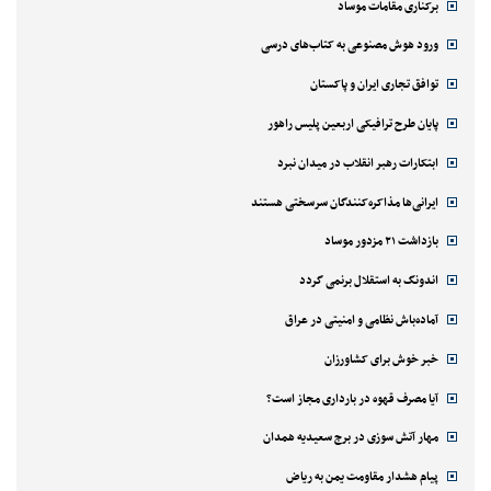
برکناری مقامات موساد
ورود هوش مصنوعی به کتاب‌های درسی
توافق تجاری ایران و پاکستان
پایان طرح ترافیکی اربعین پلیس راهور
ابتکارات رهبر انقلاب در میدان نبرد
ایرانی‌ها مذاکره‌کنندگان سرسختی هستند
بازداشت ۲۱ مزدور موساد
اندونگ به استقلال برنمی گردد
آماده‌باش نظامی و امنیتی در عراق
خبر خوش برای کشاورزان
آیا مصرف قهوه در بارداری مجاز است؟
مهار آتش سوزی در برج سعیدیه همدان
پیام هشدار مقاومت یمن به ریاض