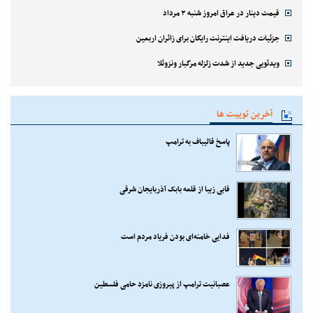
قیمت دینار در عراق امروز شنبه ۳ مرداد
جزئیات دریافت اینترنت رایگان برای زائران اربعین
ویدئویی جدید از شدت زلزله مرگبار ونزوئلا
آخرین توییت ها
پاسخ قالیباف به ترامپ
قابی زیبا از قلعه بابک آذربایجان شرقی
فدایی خامنه‌ای بودن فریاد مردم است
عصبانیت ترامپ از پیروزی نامزد حامی فلسطین