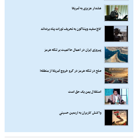
هشدار عزیزی به آمریکا
کاخ سفید وپنتاگون به تحریف تورات پناه برده‌اند
پیروزی ایران در اعمال حاکمیت بر تنگه هرمز
صلح در تنگه هرمز در گرو خروج آمریکا از منطقه!
استقلال یمن یک حق است
واکنش کاربران به اربعین حسینی