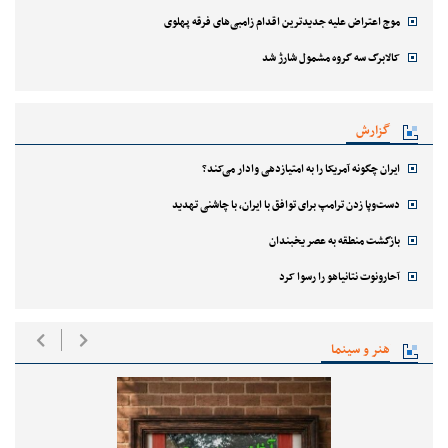
موج اعتراض علیه جدیدترین اقدام زامبی‌های فرقه پهلوی
کالابرگ سه گروه مشمول شارژ شد
گزارش
ایران چگونه آمریکا را به امتیازدهی وادار می‌کند؟
دست‌وپا زدن ترامپ برای توافق با ایران، با چاشنی تهدید
بازگشت منطقه به عصر یخبندان
آحارونوت نتانیاهو را رسوا کرد
هنر و سینما