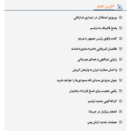
آخرین اخبار
پیروزی استقلال در دیداری تدارکاتی
پاسخ قالیباف به ترامپ
گفت وگوی رئیس جمهور با مردم
نظامیان آمریکایی «ضربه مغزی» شدند
رایزنی عراقچی و همتای موریتانی
واکنش سفارت ایران به پارلمان اتریش
جهان به‌زودی صدای ناله سعودی‌ها را خواهد شنید
رقمی عجیب برای فسخ قرارداد رضاییان
گزافه‌گویی جدید ترامپ
انفجار مرگبار در جرمانا
عملیات جدید ارتش یمن