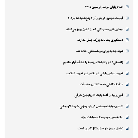
اعلام پایان مراسم اربعین ۱۴۰۵
قیمت خودرو در بازار آزاد پنج‌شنبه ۱۵ مرداد
بیماری‌های خطرناکی که از دهان بروز می‌کنند
دستگیری یک باند بزرگ جعل مدارک
شرط جدید برای بازنشستگی اعلام شد
زلنسکی: دو پالایشگاه روسیه را هدف قرار دادیم
شهید عباس بابایی در نگاه رهبر شهید انقلاب
هافبک گابنی به استقلال راه نیافت
قابی زیبا از قلعه بابک آذربایجان شرقی
ادعای نماینده مجلس درباره ردزنی شهید لاریجانی
بیانیه یمن درباره یک عملیات ویژه
توافق هرمز در حال شکل‌گیری است