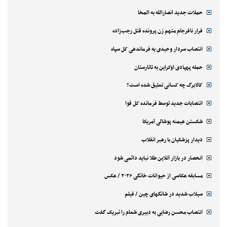
حملات جدید انصارالله به المخا
فرار نافرجام متهم زن پرونده قتل رجب‌زاده
انتصاب سردار وحیدی به فرماندهی کل سپاه
حمله پهپادی اوکراین به تاتارستان
کالابرگ چه کسانی تعلیق شده است؟
انتصابات جدید توسط فرمانده کل قوا
شکستن هیمنه پوشالی آمریکا
دیدار پزشکیان با رهبر انقلاب
انحصار در بازار آنلاین طلا نباید دائمی شود
مسابقه عکاسی از حیوانات خانگی ۲۰۲۶ / عکس
سیلاب شدید در شانگهای چین / فیلم
انتصاب محسن رضایی به دبیری شعام را تبریک گفت