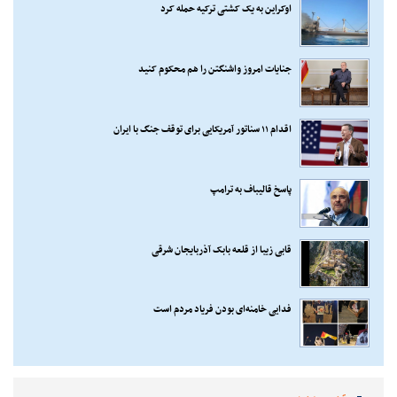
اوکراین به یک کشتی ترکیه حمله کرد
جنایات امروز واشنگتن را هم محکوم کنید
اقدام ۱۱ سناتور آمریکایی برای توقف جنگ با ایران
پاسخ قالیباف به ترامپ
قابی زیبا از قلعه بابک آذربایجان شرقی
فدایی خامنه‌ای بودن فریاد مردم است