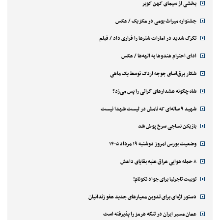
بخشی از سیمای کهن کویر
جشنواره میراث بومی در مکزیک / عکس
تگرگ شدید در امارات شترها را فراری داد / فیلم
ادای احترام هندوها به الهه‌ها / عکس
شکار برق‌آسای جوجه اردک توسط یک ماهی
شاه چگونه هشدارهای گرانی را پس می‌زد؟
شهید ۹ ساله‌ای که نامش در لیست شهدا نیست
بازیکن نساجی سرخ پوش شد
وضعیت بورس امروز دوشنبه ۱۹ مرداد ۱۴۰۵
۸ حمله هوایی عراق علیه بقایای داعش
توییت تاجرنیا برای جواد نکونام!
دستور اژه‌ای برای تدوین معیارهای جدید عفو زندانیان
عمان مسیر ایران در تنگه هرمز را پذیرفته است