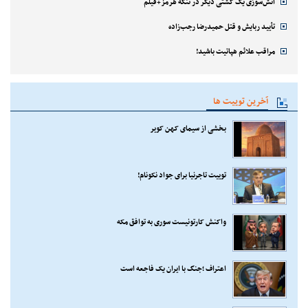
آتش‌سوزی یک کشتی دیگر در تنگه هرمز+فیلم
تأیید ربایش و قتل حمیدرضا رجب‌زاده
مراقب علائم هپاتیت باشید!
آخرین توییت ها
بخشی از سیمای کهن کویر
توییت تاجرنیا برای جواد نکونام!
واکنش کارتونیست سوری به توافق مکه
اعتراف ؛جنگ با ایران یک فاجعه است