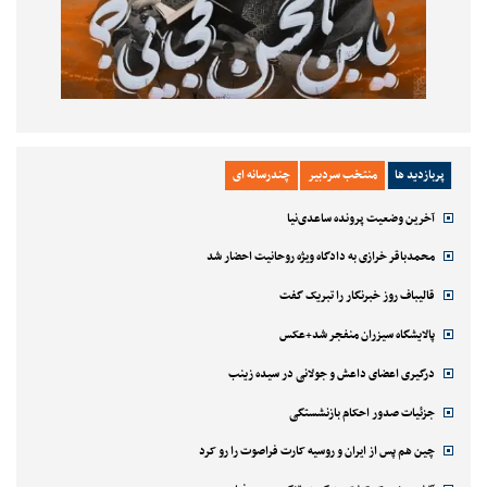
پربازدید ها
منتخب سردبیر
چندرسانه ای
آخرین وضعیت پرونده ساعدی‌نیا
محمدباقر خرازی به دادگاه ویژه روحانیت احضار شد
قالیباف روز خبرنگار را تبریک گفت
پالایشگاه سیزران منفجر شد+عکس
درگیری اعضای داعش و جولانی در سیده زینب
جزئیات صدور احکام بازنشستگی
چین هم پس از ایران و روسیه کارت فراصوت را رو کرد