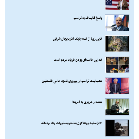
پاسخ قالیباف به ترامپ
قابی زیبا از قلعه بابک آذربایجان شرقی
فدایی خامنه‌ای بودن فریاد مردم است
عصبانیت ترامپ از پیروزی نامزد حامی فلسطین
هشدار عزیزی به آمریکا
کاخ سفید وپنتاگون به تحریف تورات پناه برده‌اند