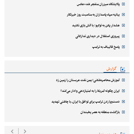
پالایشگاه سیزران منفجر شد+عکس
بیانیه سپاه پاسداران به مناسبت روز خبرنگار
هشدار پکن به توکیو: با آتش بازی نکنید
پیروزی استقلال در دیداری تدارکاتی
پاسخ قالیباف به ترامپ
گزارش
آموزش محاصره‌شکنی؛ یمن نفت عربستان را زمین زد
ایران چگونه آمریکا را به امتیازدهی وادار می‌کند؟
دست‌وپا زدن ترامپ برای توافق با ایران، با چاشنی تهدید
بازگشت منطقه به عصر یخبندان