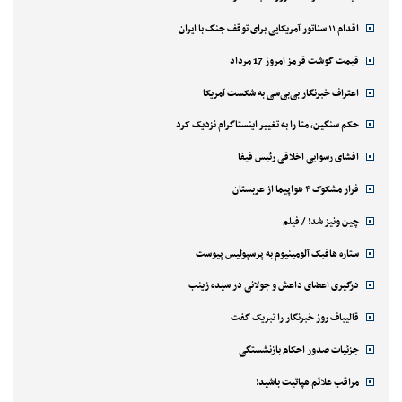
اقدام ۱۱ سناتور آمریکایی برای توقف جنگ با ایران
قیمت گوشت قرمز امروز 17 مرداد
اعتراف خبرنگار بی‌بی‌سی به شکست آمریکا
حکم سنگین، متا را به تغییر اینستاگرام نزدیک کرد
افشای رسوایی اخلاقی رئیس فیفا
فرار مشکوک ۴ هواپیما از عربستان
چین ونیز شد! / فیلم
ستاره هافبک آلومینیوم به پرسپولیس پیوست
درگیری اعضای داعش و جولانی در سیده زینب
قالیباف روز خبرنگار را تبریک گفت
جزئیات صدور احکام بازنشستگی
مراقب علائم هپاتیت باشید!