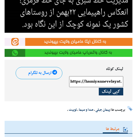
لینک کوتاه
ارسال به تلگرام
کپی لینک
برچسب ها:
پیمان جبلی
،
صدا و سیما
،
توییت
،
مرتبط ها