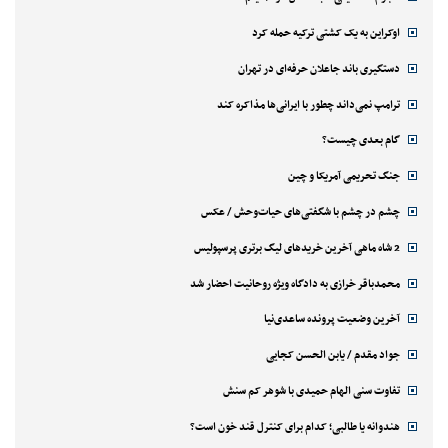
اوکراین به یک کشتی ترکیه حمله کرد
دستگیری باند جاعلان حرفه‌ای در تهران
ترامپ نمی‌داند چطور با ایرانی‌ها مذاکره کند
گام بعدی چیست؟
جنگ تحریمی آمریکا و چین
چشم در چشم با شگفتی‌های حیات‌وحش / عکس
2 شاه ماهی آخرین خریدهای لیگ برتری پرسپولیس
محمدباقر خرازی به دادگاه ویژه روحانیت احضار شد
آخرین وضعیت پرونده ساعدی‌نیا
جواد مقدم / یابن الحسن کجایی
تفاوت سنی الهام حمیدی با شوهر کم سنش
هندوانه یا طالبی؛ کدام‌ برای کنترل قند خون است؟