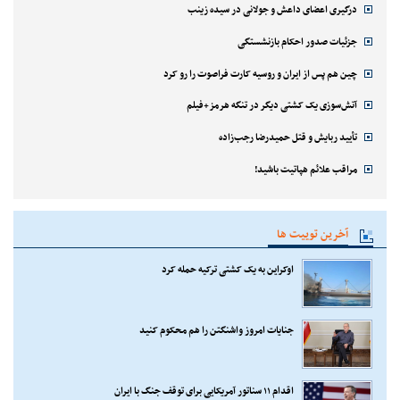
درگیری اعضای داعش و جولانی در سیده زینب
جزئیات صدور احکام بازنشستگی
چین هم پس از ایران و روسیه کارت فراصوت را رو کرد
آتش‌سوزی یک کشتی دیگر در تنگه هرمز+فیلم
تأیید ربایش و قتل حمیدرضا رجب‌زاده
مراقب علائم هپاتیت باشید!
آخرین توییت ها
اوکراین به یک کشتی ترکیه حمله کرد
جنایات امروز واشنگتن را هم محکوم کنید
اقدام ۱۱ سناتور آمریکایی برای توقف جنگ با ایران