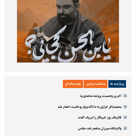
پربازدید ها
منتخب سردبیر
چندرسانه ای
آخرین وضعیت پرونده ساعدی‌نیا
محمدباقر خرازی به دادگاه ویژه روحانیت احضار شد
قالیباف روز خبرنگار را تبریک گفت
پالایشگاه سیزران منفجر شد+عکس