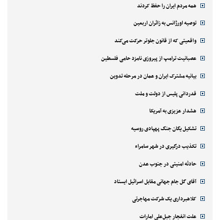
همه مردم ایران را حفظ کردند
توصیه اورژانس به زائران اربعین
واقعیتی که از قانون جلوتر حرکت می‌کند
عصبانیت ترامپ از پیروزی نامزد حامی فلسطین
بیانیه مشترک ایران و عمان در مرحله تدوین
قدردانی پلیس از دولت و ملت
هشدار عزیزی به آمریکا
تشکیل یگان جنگ پهپادی روسیه
تکذیب درگیری در شهر سامراء
حادثه امنیتی در جنوب عدن
آقای گل جام جهانی مقابل اسرائیل ایستاد
کلاهبرداری یک شرکت مهاجرتی
علت انفجار جبل‌علی امارات