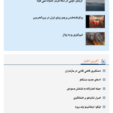
کریدور دومی در تنگه هرمز گشوده نمی شود
برافراشته‌شدن پرچم زیبای ایران در بین‌الحرمین
امپراتوری رو به زوال
آخرین اخبار
دستگیری قاضی قلابی در مازندران
ادعای جدید سنتکام
حمله انصارالله به نفتکش صعودی
اصرار نتانیاهو بر اشغالگری
فیگو: اینفانتینو باید برود