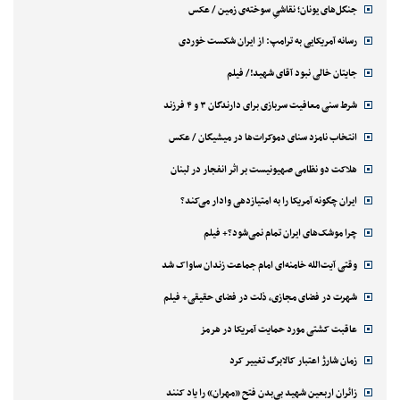
جنگل‌های یونان؛ نقاشیِ سوخته‌ی زمین / عکس
رسانه آمریکایی به ترامپ: از ایران شکست خوردی
جایتان خالی نبود آقای شهید!/ فیلم
شرط سنی معافیت سربازی برای دارندگان ۳ و ۴ فرزند
انتخاب نامزد سنای دموکرات‌ها در میشیگان / عکس
هلاکت دو نظامی صهیونیست بر اثر انفجار در لبنان
ایران چگونه آمریکا را به امتیازدهی وادار می‌کند؟
چرا موشک‌های ایران تمام نمی‌شود؟+ فیلم
وقتی آیت‌الله خامنه‌ای امام جماعت زندان ساواک شد
شهرت در فضای مجازی، ذلت در فضای حقیقی+ فیلم
عاقبت کشتی مورد حمایت آمریکا در هرمز
زمان شارژ اعتبار کالابرگ تغییر کرد
زائران اربعین شهید بی‌بدن فتح «مهران» را یاد کنند