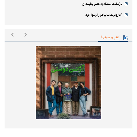
بازگشت منطقه به عصر یخبندان
آحارونوت نتانیاهو را رسوا کرد
هنر و سینما