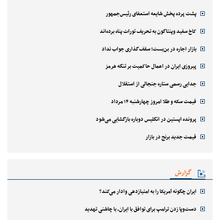
پشت پرده پخش شایعه استعفای رئیس‌جمهور
کاخ سفید وپنتاگون به تحریف تورات پناه برده‌اند
بازار اجاره در بن‌بست؛ سقف‌گذاری جواب نداد
پیروزی ایران در اعمال حاکمیت بر تنگه هرمز
جدایی رسمی ستاره جنجالی از استقلال
قیمت سکه و طلا امروز چهارشنبه ۱۴ مرداد
پرونده اپستین در انگلیس دوباره بازگشایی می‌شود
قیمت جدید برنج در بازار
گزارش
ایران چگونه آمریکا را به امتیازدهی وادار می‌کند؟
دست‌وپا زدن ترامپ برای توافق با ایران، با چاشنی تهدید