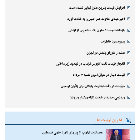
افزایش قیمت بنزین هنوز نهایی نشده است
اکبر عبدی حلاوت هنر اصیل را به خانه‌ها آورد
بازداشت مجدد سارق یک هفته پس از آزادی
بدرود مرد خاطرات
هشدار ماورای بنفش در تهران
انفجار قیمت نفت کابوس ترامپ در تهدید زیرساختی
قیمت دینار در عراق امروز شنبه ۳ مرداد
جزئیات دریافت اینترنت رایگان برای زائران اربعین
ویدئویی جدید از شدت زلزله مرگبار ونزوئلا
آخرین توییت ها
عصبانیت ترامپ از پیروزی نامزد حامی فلسطین