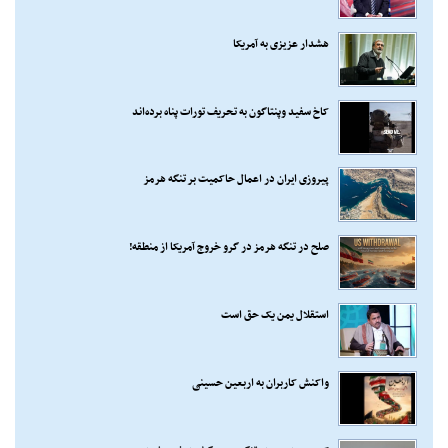
هشدار عزیزی به آمریکا
کاخ سفید وپنتاگون به تحریف تورات پناه برده‌اند
پیروزی ایران در اعمال حاکمیت بر تنگه هرمز
صلح در تنگه هرمز در گرو خروج آمریکا از منطقه!
استقلال یمن یک حق است
واکنش کاربران به اربعین حسینی