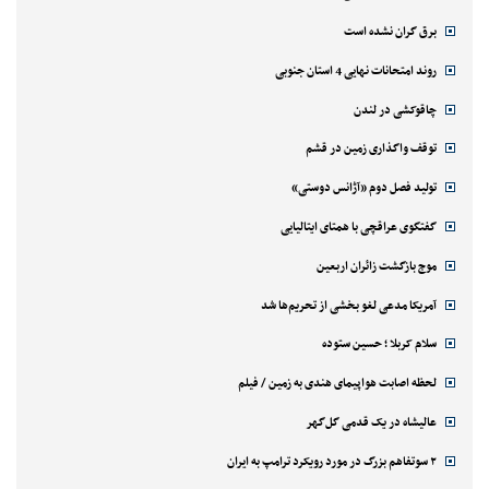
برق گران نشده است
روند امتحانات نهایی 4 استان جنوبی
چاقوکشی در لندن
توقف واگذاری زمین در قشم
تولید فصل دوم «آژانس دوستی»
گفتگوی عراقچی با همتای ایتالیایی
موج بازگشت زائران اربعین
آمریکا مدعی لغو بخشی از تحریم‌ها شد
سلام کربلا ؛ حسین ستوده
لحظه اصابت هواپیمای هندی به زمین / فیلم
عالیشاه در یک قدمی گل‌گهر
۲ سوتفاهم بزرگ در مورد رویکرد ترامپ به ایران