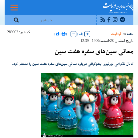
کد خبر: 289902
خانه
گرافیک
|
ف
|
|
|
|
|
تاریخ انتشار: 28/اسفند/1400 - 12:39
معانی سین‌های سفره هفت سین
کانال تلگرامی نورنیوز اینفوگرافی درباره معانی سین‌های سفره هفت سین را منتشر کرد.