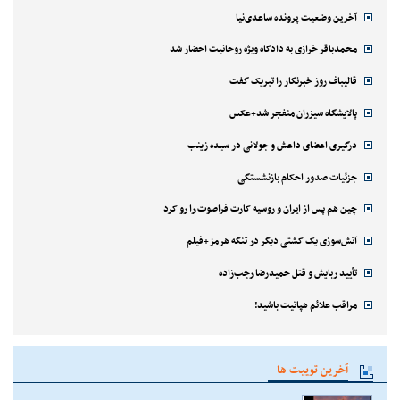
آخرین وضعیت پرونده ساعدی‌نیا
محمدباقر خرازی به دادگاه ویژه روحانیت احضار شد
قالیباف روز خبرنگار را تبریک گفت
پالایشگاه سیزران منفجر شد+عکس
درگیری اعضای داعش و جولانی در سیده زینب
جزئیات صدور احکام بازنشستگی
چین هم پس از ایران و روسیه کارت فراصوت را رو کرد
آتش‌سوزی یک کشتی دیگر در تنگه هرمز+فیلم
تأیید ربایش و قتل حمیدرضا رجب‌زاده
مراقب علائم هپاتیت باشید!
آخرین توییت ها