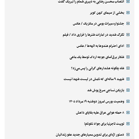
انتصاب محسن رضایی به دبیری شعام را تبریک گفت
بخشی از سیمای کهن کویر
جشنواره میراث بومی در مکزیک / عکس
تگرگ شدید در امارات شترها را فراری داد / فیلم
ادای احترام هندوها به الهه‌ها / عکس
شکار برق‌آسای جوجه اردک توسط یک ماهی
شاه چگونه هشدارهای گرانی را پس می‌زد؟
شهید ۹ ساله‌ای که نامش در لیست شهدا نیست
بازیکن نساجی سرخ پوش شد
وضعیت بورس امروز دوشنبه ۱۹ مرداد ۱۴۰۵
۸ حمله هوایی عراق علیه بقایای داعش
توییت تاجرنیا برای جواد نکونام!
دستور اژه‌ای برای تدوین معیارهای جدید عفو زندانیان