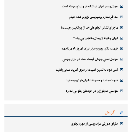
عمان مسیر ایران در تنگه هرمز را پذیرفته است
مدافع ستاره پرسپولیس لژیونر شد+ فیلم
ماجرای تشکر الهام علی‌اف از پزشکیان چیست؟
ایران چگونه «پیمان مکه» را می‌بیند؟
قیمت دلار، یورو و سایر ارزها امروز ۱۹ مردادماه
عوامل اصلی جهش قیمت نفت در بازار جهانی
نمی شود به تامین امنیت از سوی آمریکا متکی باشید
قیمت جدید محصولات ایران‌خودرو و سایپا
عواملی که بلوغ را در کودکان جلو می‌اندازد
گزارش
دنیای صورتی مراد ویسی از دوره پهلوی