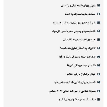
رایزنی وزرای خارجه ایران و پاکستان
حملات جدید انصارالله به المخا
فرار نافرجام متهم زن پرونده قتل رجب‌زاده
انتصاب سردار وحیدی به فرماندهی کل سپاه
حمله پهپادی اوکراین به تاتارستان
کالابرگ چه کسانی تعلیق شده است؟
انتصابات جدید توسط فرمانده کل قوا
شکستن هیمنه پوشالی آمریکا
دیدار پزشکیان با رهبر انقلاب
انحصار در بازار آنلاین طلا نباید دائمی شود
مسابقه عکاسی از حیوانات خانگی ۲۰۲۶ / عکس
سیلاب شدید در شانگهای چین / فیلم