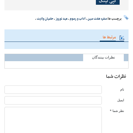
کپی لینک
برچسب ها:
سفره هفت سین
،
آداب و رسوم
،
عید نوروز
،
حامیان ولایت
،
مرتبط ها
نظرات بینندگان
نظرات شما
نام
ایمیل
نظر شما *