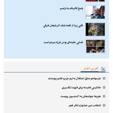
پاسخ قالیباف به ترامپ
قابی زیبا از قلعه بابک آذربایجان شرقی
فدایی خامنه‌ای بودن فریاد مردم است
آخرین اخبار
دو مهاجم سابق استقلال به تیم جزیره قشم پیوستند
جانشینی شایسته برای شهید تنگسیری
علیرضا جهانبخش به اکسلسیور پیوست
انتخاب دبیر جشنواره تئاتر فجر