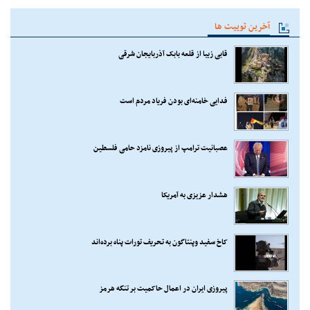
آخرین توییت ها
قابی زیبا از قلعه بابک آذربایجان شرقی
فدایی خامنه‌ای بودن فریاد مردم است
عصبانیت ترامپ از پیروزی نامزد حامی فلسطین
هشدار عزیزی به آمریکا
کاخ سفید وپنتاگون به تحریف تورات پناه برده‌اند
پیروزی ایران در اعمال حاکمیت بر تنگه هرمز