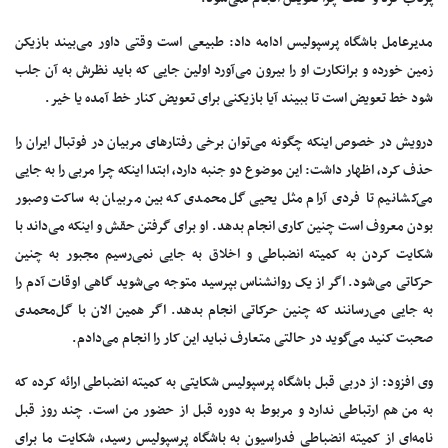
مدیرعامل باشگاه پرسپولیس ادامه داد: طبیعی است وقتی داور می‌بیند بازیکن
زمین خورده و برانکارت او را بیرون می‌آورد اولین جایی که باید نظرش به آن جلب
شود خط تعویض است تا ببیند آیا بازیکنی برای تعویض کنار خط آمده یا خیر.
درویش در خصوص اینکه چگونه می‌توان برخی رفتارهای مربیان در فوتبال ایران را
حذف کرد، اظهار داشت: این موضوع دو جنبه دارد، ابتدا اینکه چرا مربی را به جایی
می‌کشانیم تا فردی آرام مثل یحیی گل‌محمدی که بین مربیان به ساکت وصبور
بودن معروف است چنین کاری انجام بدهد. او برای گرفتن حقش و اینکه می‌داند با
شکایت کردن به کمیته انضباطی و اخلاق به جایی نمی‌رسیم مجبور به چنین
حرکاتی می‌شود. اگر از یک روانشناس بپرسید متوجه می‌شوید گاهی اوقات آدم را
به جایی می‌رسانند که چنین حرکاتی انجام بدهد. اگر همین الان با گل‌محمدی
صحبت کنید می‌گوید در حالتی متعارف نباید این کار را انجام می‌دادم.
وی افزود: از دربی قبل باشگاه پرسپولیس شکایتی به کمیته انضباطی ارائه کرده که
به من هم ارتباطی ندارد و مربوط به دوره قبل از حضور من است. چند روز قبل
نامه‌ای از کمیته انضباطی فدراسیون به باشگاه پرسپولیس رسید، شکایت ما برای