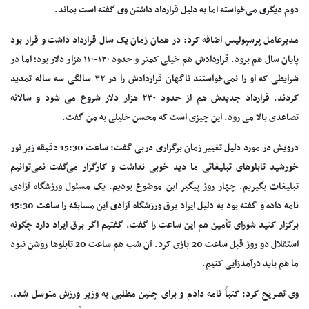
دوم دیگری می‌خواسته اما به دلیل قرارداد داشتن وی گفته است بماند.
مدیرعامل پرسپولیس اضافه کرد: در همان زمان یک سال قرارداد داشت و قرار بود
پایان سال هم برود. قراردادش هم خیلی کمتر و حدود ۱۲۰-۱۱۰ هزار دلار بود؛ اما در
شرایطی که او را نمی‌خواستند ناگهان قراردادش را در ۳۲ سالگی سه ساله تمدید
کردند. قرارداد جدیدش هم از حدود ۲۳۰ هزار دلار شروع می شود و سالانه
تصاعدی بالا می رود. این چیزی است که محسن خلیلی به من گفت.
درویش در مورد دلیل تغییر زمان برگزاری دربی گفت: ساعت 15:30 دقیقه زیر نور
خورشید تابلوهای تبلیغاتی ما دید خوبی نداشت و کارگزار می‌گفت نمی‌توانیم
تبلیغات بگیریم. چهار روز پیگیر این موضوع بودیم. یک مسئول ورزشگاه آزادی
نامه داده و گفته بود به دلیل ایراد برق ورزشگاه آزادی این مسابقه را ساعت 15:30
برگزار کنید شورای تأمین هم این ساعت را گفت. گفتیم اگر برق ایراد دارد چگونه
استقلال دو روز قبل ساعت 20 بازی کرد. آن شب هم ساعت 20 تابلوها روشن نبود
ما هم باید درآمدزایی کنیم.
وی تصریح کرد: کتباً‌ نامه دادم و برای چنین مطلبی به وزیر ورزش متوسل شد،.