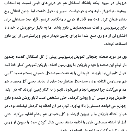
درویش در مورد اینکه باشگاه استقلال هم در دربی‌های قبلی نسبت به انتخاب
موعود بنیادی‌فر نامه زده و درخواست تغییر و تحول داشت اما چنین اتفاقی رخ
نداد، عنوان کرد: 5-6 روز قبل از دربی نامه‌نگاری کردیم. قرار بود سیدعلی برای
بازی پرسپولیس و نفت مسجدسلیمان داور باشد اما به دلیل برخوردش با خداداد
افشاریان از داوری منع شد اما برای چنین دیدار مهم و پراسترسی از این داور
استفاده کردند.
وی در مورد صحنه جنجالی تعویض پرسپولیس پیش از گل استقلال گفت: چندین
بار فیلم این صحنه را دیدم بازیکن ما روی زمین افتاد. بازیکن تعویضی کنار خط آمد
کمال کامیابی‌نیا بازوبند کاپیتانی را به دست سیدجلال حسینی بست، سعید آقایی
هم روی زمین افتاده بود و سیدجلال منتظر بود جای او بیاید. یحیی گل‌محمدی هم
مدام می‌گفت چرا تعویض انجام نمی‌شود. تابلو را به کنار زمین آوردند که در ا بتدا
خاموش بود و سپس آن را روشن کردند. حتی مشخص است تابلو روشن شده و داور
چهارم می‌خواهد دستش را بالا بیاورد. توپ در آن لحظه به گردش نیفتاده بود، در
همان لحظه بازیکن ما را بیرون آوردند و گل‌محمدی هم مدام اشاره می‌کرد. حتی
قبل از اینکه سیدعلی بازی را ادامه بدهد یحیی شال گردن خود را بیرون از زمین
پرتاب کرد و گفت چرا تعویض انجام نمی‌شود.