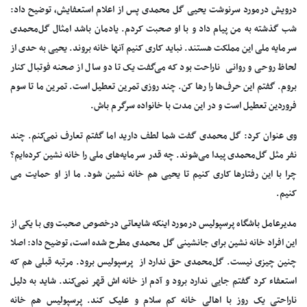
درویش درمورد سرنوشت یحیی گل محمدی پس از اعلام استعفایش، توضیح داد:
شب گذشته به من پیام داد و با او صحبت کردم. یادمان باشد امثال گل‌محمدی
سرمایه ملی این مملکت هستند. نباید کاری کنیم آنها خانه بروند. یحیی به حدی از
لحاظ روحی و روانی ناراحت بود که می‌گفت یک تا دو سال از صحنه فوتبال کنار
بروم. گفتم این حرف‌ها را رها کن. چند روزی تمرین تعطیل است. تمرین ما تا سوم
فروردین تعطیل است و در این مدت با خانواده سرگرم باش.
وی عنوان کرد: گل محمدی گفت شما لطف دارید اما گفتم تعارف نمی‌کنم. چند
نفر مثل گل‌محمدی پیدا می‌شوند. چه قدر سرمایه‌های ملی را خانه نشین کرده‌ایم؟
چرا با این رفتارها کاری کنیم تا یحیی هم خانه نشین شود. ما از او حمایت می
کنیم.
مدیرعامل باشگاه پرسپولیس درمورد اینکه شایعاتی درخصوص صحبت وی با یکی از
این افراد خانه نشین برای جانشینی گل محمدی مطرح شده است، توضیح داد: اصلا
چنین چیزی نیست. گل‌محمدی حق ندارد از پرسپولیس برود. مرتبه قبلی هم که
استعفاء کرد گفتم جایی ندارد برود و آدم از خانه اش قهر نمی‌کند. شاید به دلیل
ناراحتی یک روز با اهالی خانه کم سلام و علیک کند. پرسپولیس هم خانه