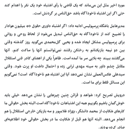
مورد اخیر مثل این می‌ماند که یک قاضی با رأی اشتباه خود یک نفر را اعدام کند
حتی اگر این اشتباه ناخودآگاه باشد حق‌الناس بر گردنش است.
مدیرعامل باشگاه پرسپولیس ادامه داد: اگر اشتباه داوری حقوق 40 میلیون هوادار
را تضییع کند از ناخودآگاه به حق‌الناس تبدیل می‌شود از لحاظ روحی و روانی
برای پرسپولیس مشکل ایجاد شده و یحیی گل‌محمدی می‌گوید روز گذشته وقتی
بین دو نیمه بازیکنانم به رختکن رفتند نمی‌توانستم آنها را ساکت کنم. آنها
می‌گفتند ببیند چه بلایی سر ما آمده است. ظاهراً یکی از اعضای کادر فنی استقلال
مقابل چشم داور به سینه مهدی ترابی زده و احتمال داشت او پرت شود. وقتی
سیدعلی عکس‌العملی نشان نمی‌دهد آیا این اشتباه هم ناخودآگاه است؟ نمی‌گویم
این مسائل فقط برای ما است.
درویش تصریح کرد:‌ شواهد و قرائن چنین چیزهایی را نشان می‌دهد خیلی باید
خوش‌گمان باشیم بگوییم همه این اشتباهات ناخودآگاه است البته بخش حقوقی ما
کارهای شکایت از محمد دانشگر، بهزاد غلامپور و سه بازیکن خارجی استقلال را هم
انجام می‌دهد. البته آنها هم قبل از شکایت ما در بخش حقوقی خود اطلاعیه‌ای
صادر کرده بودند.