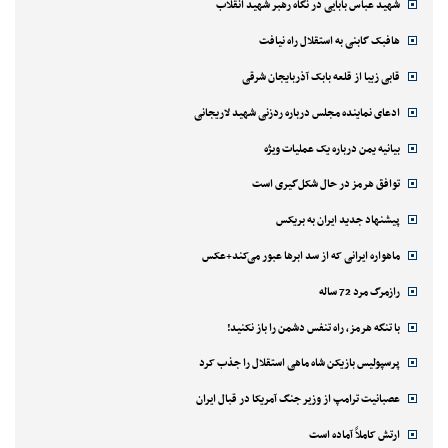
شهید عباس بابایی در نگاه رهبر شهید انقلاب
هافبک گابنی به استقلال راه نیافت
قابی زیبا از قلعه بابک آذربایجان شرقی
ادعای نماینده مجلس درباره ردزنی شهید لاریجانی
بیانیه یمن درباره یک عملیات ویژه
توافق هرمز در حال شکل‌گیری است
پیشنهاد جدید ایران به بریکس
ماهواره ایرانی که از سد ابرها عبور می‌کند+عکس
رازمرگ مرد 72 ساله
با تنگه هرمز، راه تنفس دشمن را باز نکنید!
پرسپولیس بازیکن شاه ماهی استقلال را جذب کرد
عصبانیت ترامپ از وزیر جنگ آمریکا در قبال ایران
ارتش کاملاً آماده است