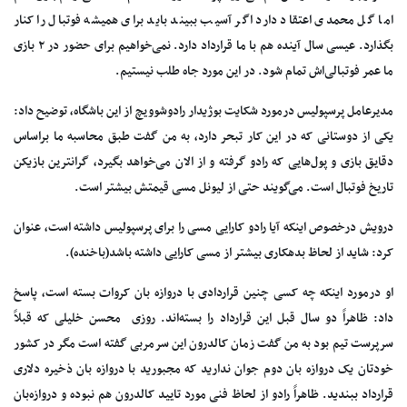
اما گل محمدی اعتقاد دارد اگر آسیب ببیند باید برای همیشه فوتبال را کنار
بگذارد. عیسی سال آینده هم با ما قرارداد دارد. نمی‌خواهیم برای حضور در ۲ بازی
ما عمر فوتبالی‌اش تمام شود. در این مورد جاه طلب نیستیم.
مدیرعامل پرسپولیس درمورد شکایت بوژیدار رادوشوویچ از این باشگاه، توضیح داد:
یکی از دوستانی که در این کار تبحر دارد، به من گفت طبق محاسبه ما براساس
دقایق بازی و پول‌هایی که رادو گرفته و از الان می‌خواهد بگیرد، گرانترین بازیکن
تاریخ فوتبال است‌. می‌گویند حتی از لیونل مسی قیمتش بیشتر است.
درویش درخصوص اینکه آیا رادو کارایی مسی را برای پرسپولیس داشته است، عنوان
کرد: شاید از لحاظ بدهکاری بیشتر از مسی کارایی داشته باشد(باخنده).
او درمورد اینکه چه کسی چنین قراردادی با دروازه بان کروات بسته است، پاسخ
داد: ظاهراً دو سال قبل این قرارداد را بسته‌اند. روزی محسن خلیلی که قبلاً
سرپرست تیم بود به من گفت زمان کالدرون این سرمربی گفته است مگر در کشور
خودتان یک دروازه بان دوم‌ جوان ندارید که مجبورید با دروازه بان ذخیره دلاری
قرارداد ببندید. ظاهراً رادو از لحاظ فنی مورد تایید کالدرون هم نبوده و دروازه‌بان