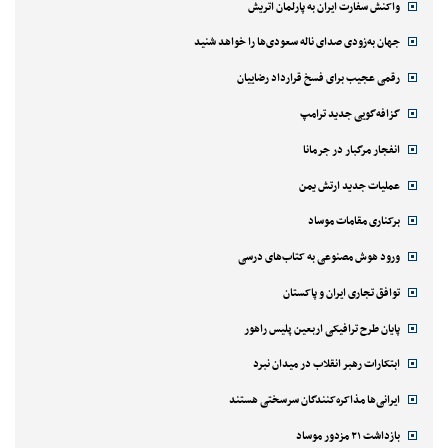
واکنش سفارت ایران به پارلمان اتریش
جهان به‌زودی صدای ناله سعودی‌ها را خواهد شنید
رقمی عجیب برای فسخ قرارداد رضاییان
گزافه‌گویی جدید ترامپ
انفجار مرگبار در جرمانا
عملیات جدید ارتش یمن
برکناری مقامات موساد
ورود هوش مصنوعی به کتاب‌های درسی
توافق تجاری ایران و پاکستان
پایان طرح ترافیکی اربعین پلیس راهور
ابتکارات رهبر انقلاب در میدان نبرد
ایرانی‌ها مذاکره‌کنندگان سرسختی هستند
بازداشت ۲۱ مزدور موساد