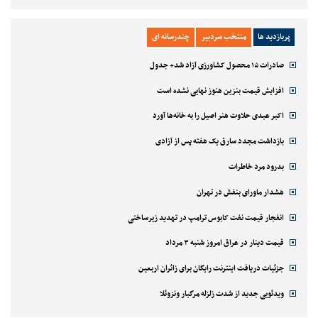
پربازدید ها
منتخب سردبیر
چندرسانه ای
صادرات ۱۵ محصول کشاورزی آزاد شد+ جدول
افزایش قیمت بنزین هنوز نهایی نشده است
اکبر عبدی حلاوت هنر اصیل را به خانه‌ها آورد
بازداشت مجدد سارق یک هفته پس از آزادی
بدرود مرد خاطرات
هشدار ماورای بنفش در تهران
انفجار قیمت نفت کابوس ترامپ در تهدید زیرساختی
قیمت دینار در عراق امروز شنبه ۳ مرداد
جزئیات دریافت اینترنت رایگان برای زائران اربعین
ویدئویی جدید از شدت زلزله مرگبار ونزوئلا