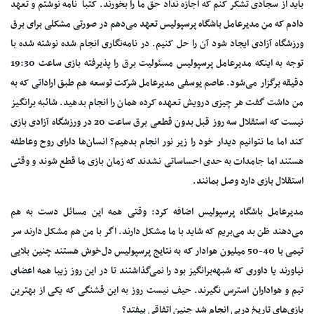
باید از سجادی تشکر کنم که اجازه نداد حق ما را بخورند. کتبا ً نامه نوشتم و تعهد
دادم که من مدیرعامل باشگاه پرسپولیس تعهد می‌دهم در صورتی مشکلی برای برق
ورزشگاه آزادی ایجاد شود آن را حل کنیم. در نامه‌نگاری انجام شده نوشته شده با
توجه به اینکه مدیرعامل پرسپولیس مسئولیت برق را پذیرفته بازی ساعت 19:30
دقیقه برگزار می‌شود. عاصم یوسفی مدیرعامل شرکت توسعه هم طبق اراداتی که به
من داشت گفت هر چیزی درویش تعهده کرده همان را انجام بدهید. شائبه‌ برانگیز
نیست که استقلال سه روز قبل بدون قطعی برق ساعت 20 در ورزشگاه آزادی بازی
کند اما ما نتوانیم دیدار خود را زیر نور انجام بدهیم؟ انسان‌ها دارای روح وعاطفه
هستند اما جامدات به حدی احساساتی نشدند که زمان بازی ما قطع شوند و وقتی
استقلال بازی دارد وصل بمانند.
مدیرعامل باشگاه پرسپولیس اضافه کرد: وقتی همه این مسائل دست به هم
می‌دهند ظن بد می‌بریم که شاید با ما مشکل دارند. اگر با من هم مشکل دارند سر
تیمی با 40-50 میلیون هوادار که به نتایج پرسپولیس دل‌خوش هستند چنین بلایی
نیاورند یا داوری که شبهه‌برانگیز بود را نمی‌گذاشتند تا در این روز زیبا همه اعضای
تیم و هواداران استرس نگیرند. حیف نیست روز به این قشنگی که یکی از بهترین
بازی‌های تاریخ دربی انجام شد چنین اتفاقی بیفتد؟