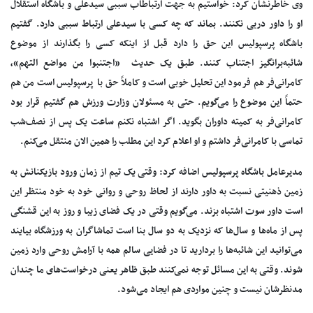
وی خاطرنشان کرد:‌ خواستیم به جهت ارتباطاب سببی سیدعلی و باشگاه استقلال
او را داور دربی نکنند. بماند که چه کسی با سیدعلی ارتباط سببی دارد. گفتیم
باشگاه پرسپولیس این حق را دارد قبل از اینکه کسی را بگذارند از موضوع
شائبه‌برانگیز اجتناب کنند. طبق یک حدیث «اجتنبوا من مواضع التهم»،
کامرانی‌فر هم فرمود این تحلیل خوبی است و کاملاً حق با پرسپولیس است من هم
حتماً این موضوع را می‌گویم. حتی به مسئولان وزارت ورزش هم گفتیم قرار بود
کامرانی‌فر به کمیته داوران بگوید. اگر اشتباه نکنم ساعت یک پس از نصف‌شب
تماسی با کامرانی‌فر داشتم و او اعلام کرد این مطلب را همین الان منتقل می‌کنم.
مدیرعامل باشگاه پرسپولیس اضافه کرد: وقتی یک تیم از زمان ورود بازیکنانش به
زمین ذهنیتی نسبت به داور دارند از لحاظ روحی و روانی خود به خود منتظر این
است داور سوت اشتباه بزند. می‌گویم وقتی در یک فضای زیبا و روز به این قشنگی
پس از ماه‌ها و سال‌ها که نزدیک به دو سال بنا است تماشاگران به ورزشگاه بیایند
می‌توانید این شائبه‌ها را بردارید تا در فضایی سالم همه با آرامش روحی وارد زمین
شوند. وقتی به این مسائل توجه نمی‌کنند طبق ظاهر یعنی درخواست‌های ما چندان
مدنظرشان نیست و چنین مواردی هم ایجاد می‌شود.