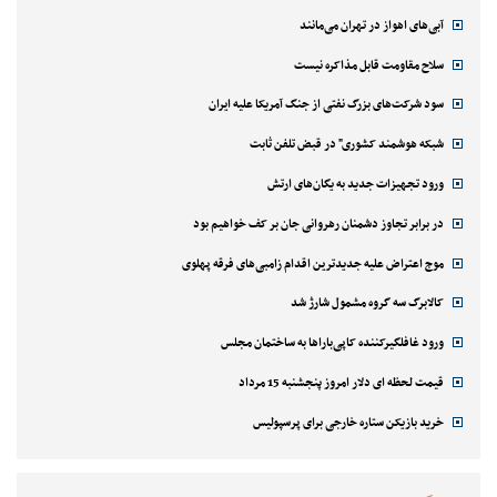
آبی‌های اهواز در تهران می‌مانند
سلاح مقاومت قابل مذاکره نیست
سود شرکت‌های بزرگ نفتی از جنگ آمریکا علیه ایران
شبکه هوشمند کشوری" در قبض تلفن ثابت
ورود تجهیزات جدید به یگان‌های ارتش
در برابر تجاوز دشمنان رهروانی جان بر کف خواهیم بود
موج اعتراض علیه جدیدترین اقدام زامبی‌های فرقه پهلوی
کالابرگ سه گروه مشمول شارژ شد
ورود غافلگیرکننده کاپی‌باراها به ساختمان مجلس
قیمت لحظه ای دلار امروز پنجشنبه 15 مرداد
خرید بازیکن ستاره خارجی برای پرسپولیس