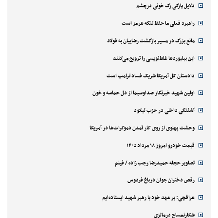
دلایل پارگی رگ خونی درچشم
راهبرد فعلی ما حفظ تنگه هرمز است
مانع بزرگ در مسیر بازگشت رضاییان به فولاد
این بیلبوردها غلط‌نویسی را ترویج می‌کنند
دادستان کل آمریکا شریک فساد ترامپ است
اولین شهید خبرنگار صداوسیما از دل حماسه و خون
آشفتگی داخلی در حزب لیکود
وحشت پهلوی از روی کار آمدن دموکرات‌ها در آمریکا
قیمت خودرو امروز ۱۸ مرداد ۱۴۰۵
تصاویر حجله حمیدرضا رجب زاده / فیلم
رقص دختران جوان درباغ فردوس
عراقچی: بر عهد خود با رهبر شهید ایستاده‌ایم
شکارنمساح درمالزی