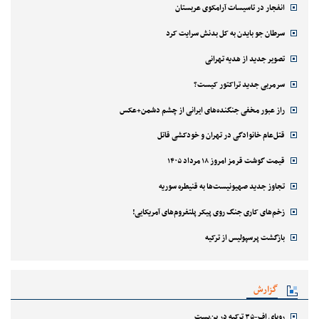
انفجار در تاسیسات آرامکوی عربستان
سرطان جو بایدن به کل بدنش سرایت کرد
تصویر جدید از هدیه تهرانی
سرمربی جدید تراکتور کیست؟
راز عبور مخفی جنگنده‌های ایرانی از چشم دشمن+عکس
قتل‌‌عام خانوادگی در تهران و خودکشی قاتل
قیمت گوشت قرمز امروز ۱۸ مرداد ۱۴۰۵
تجاوز جدید صهیونیست‌ها به قنیطره سوریه
زخم‌های کاری جنگ روی پیکر پلتفروم‌های آمریکایی!
بازگشت پرسپولیس از ترکیه
گزارش
رویای اف-۳۵ ترکیه در بن‌بست