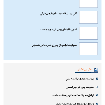
قابی زیبا از قلعه بابک آذربایجان شرقی
فدایی خامنه‌ای بودن فریاد مردم است
عصبانیت ترامپ از پیروزی نامزد حامی فلسطین
آخرین اخبار
پرونده دلارهای برنگشته نفتی
مقاومت یمن؛ دو خیز اساسی
توافق سه جانبه مکه محکوم به شکست است
واریزی سود سهام عدالت تا هفته دولت