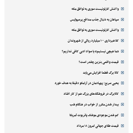
واکنش کارتونیست سوری به توافق مکه
سپاهان به دنبال جذب مدافع پرسپولیس
واکنش کارتونیست سوری به توافق مکه
کلاهبرداری ۱۰۰ میلیارد ریالی از شهروندان
«ما هیچی نیستیم» یا سواد ادبی کافی نداریم؟
قیمت واقعی بنزین چقدر است؟
کالا برگ قطعا افزایش می‌یابد
یحیی سریع: پهپادمان در آرامکو دقیقا به هدف خورد
کالابرگ در فروشگاه‌های بزرگ هم از کار افتاد
بیدار شدن مکرر از خواب در هنگام شب
کم شدن موجودی موشک پاتریوت آمریکا
قیمت طلای جهانی امروز ۱۸ مرداد