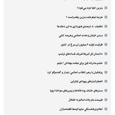
بنزین کجا دود می‌شود؟
هزینه تمام شده بنزین چقدراست ؟
تخفیف ۵۰ درصدی شهرداری به این دهک‌ها
بستن خیابان وحدت اسلامی وعربده کشی
ظرفیت تولید ۴ میلیون تن مرغ در کشور
دادستان‌کل آمریکا شریک فسادهای ترامپ
خشم مادرانه فیل برای نجات بچه‌اش / فیلم
پزشکیان با رهبر انقلاب اسلامی دیدار و گفت‌وگو کرد
انفجارانبارهای پهپادی اوکراین
بسترهای خشک رودخانه‌ها و زمین‌های سوخته اروپا
طبیعت بکرجاده اسالم به خلخال
اعلام ورشکستگی سایپا توسط قطعه‌سازان