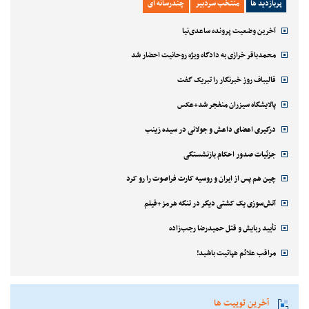
پربازدید ها
منتخب سردبیر
چندرسانه ای
آخرین وضعیت پرونده ساعدی‌نیا
محمدباقر خرازی به دادگاه ویژه روحانیت احضار شد
قالیباف روز خبرنگار را تبریک گفت
پالایشگاه سیزران منفجر شد+عکس
درگیری اعضای داعش و جولانی در سیده زینب
جزئیات صدور احکام بازنشستگی
چین هم پس از ایران و روسیه کارت فراصوت را رو کرد
آتش‌سوزی یک کشتی دیگر در تنگه هرمز+فیلم
تأیید ربایش و قتل حمیدرضا رجب‌زاده
مراقب علائم هپاتیت باشید!
آخرین توییت ها