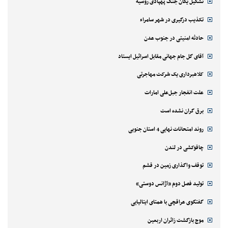
تشکیل یگان جنگ پهپادی روسیه
تکذیب درگیری در شهر سامراء
حادثه امنیتی در جنوب عدن
آقای گل جام جهانی مقابل اسرائیل ایستاد
کلاهبرداری یک شرکت مهاجرتی
علت انفجار جبل‌علی امارات
برق گران نشده است
روند امتحانات نهایی 4 استان جنوبی
چاقوکشی در لندن
توقف واگذاری زمین در قشم
تولید فصل دوم «آژانس دوستی»
گفتگوی عراقچی با همتای ایتالیایی
موج بازگشت زائران اربعین