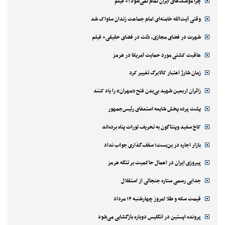
چرا موشک‌های ایران تمام نمی‌شود؟+ فیلم
وقتی آیت‌الله خامنه‌ای امام جماعت زندان ساواک شد
شهرت در فضای مجازی، ذلت در فضای حقیقی+ فیلم
عاقبت کشتی مورد حمایت آمریکا در هرمز
زمان شارژ اعتبار کالابرگ تغییر کرد
زائران اربعین شهید بی‌بدن فتح «مهران» را یاد کنند
پشت پرده پخش شایعه استعفای رئیس‌جمهور
کاخ سفید وپنتاگون به تحریف تورات پناه برده‌اند
بازار اجاره در بن‌بست؛ سقف‌گذاری جواب نداد
پیروزی ایران در اعمال حاکمیت بر تنگه هرمز
جدایی رسمی ستاره جنجالی از استقلال
قیمت سکه و طلا امروز چهارشنبه ۱۴ مرداد
پرونده اپستین در انگلیس دوباره بازگشایی می‌شود