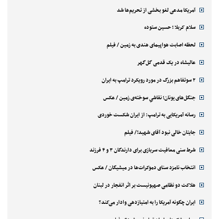
آمریکا مدعی لغو بخشی از تحریم‌ها شد
سلام کربلا ؛ حسین ستوده
لحظه اصابت هواپیمای هندی به زمین / فیلم
عالیشاه در یک قدمی گل‌گهر
۲ سوتفاهم بزرگ در مورد رویکرد ترامپ به ایران
جنگل‌های یونان؛ نقاشیِ سوخته‌ی زمین / عکس
رسانه آمریکایی به ترامپ: از ایران شکست خوردی
جایتان خالی نبود آقای شهید!/ فیلم
شرط سنی معافیت سربازی برای دارندگان ۳ و ۴ فرزند
انتخاب نامزد سنای دموکرات‌ها در میشیگان / عکس
هلاکت دو نظامی صهیونیست بر اثر انفجار در لبنان
ایران چگونه آمریکا را به امتیازدهی وادار می‌کند؟