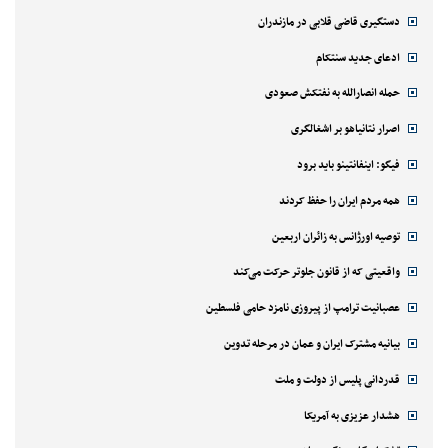
دستگیری قاضی قلابی در مازندران
ادعای جدید سنتکام
حمله انصارالله به نفتکش صعودی
اصرار نتانیاهو بر اشغالگری
فیگو: اینفانتینو باید برود
همه مردم ایران را حفظ کردند
توصیه اورژانس به زائران اربعین
واقعیتی که از قانون جلوتر حرکت می‌کند
عصبانیت ترامپ از پیروزی نامزد حامی فلسطین
بیانیه مشترک ایران و عمان در مرحله تدوین
قدردانی پلیس از دولت و ملت
هشدار عزیزی به آمریکا