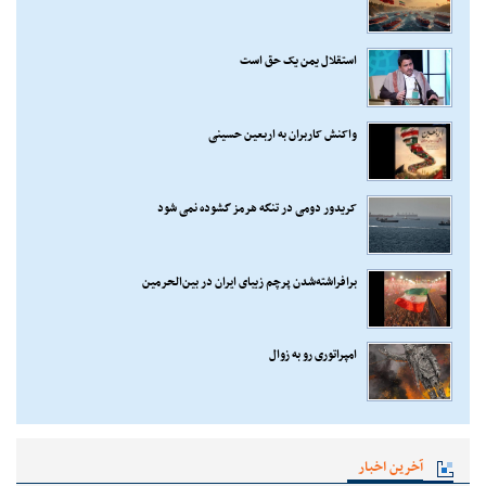
استقلال یمن یک حق است
واکنش کاربران به اربعین حسینی
کریدور دومی در تنگه هرمز گشوده نمی شود
برافراشته‌شدن پرچم زیبای ایران در بین‌الحرمین
امپراتوری رو به زوال
آخرین اخبار