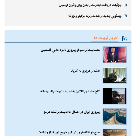
جزئیات دریافت اینترنت رایگان برای زائران اربعین
ویدئویی جدید از شدت زلزله مرگبار ونزوئلا
آخرین توییت ها
عصبانیت ترامپ از پیروزی نامزد حامی فلسطین
هشدار عزیزی به آمریکا
کاخ سفید وپنتاگون به تحریف تورات پناه برده‌اند
پیروزی ایران در اعمال حاکمیت بر تنگه هرمز
صلح در تنگه هرمز در گرو خروج آمریکا از منطقه!