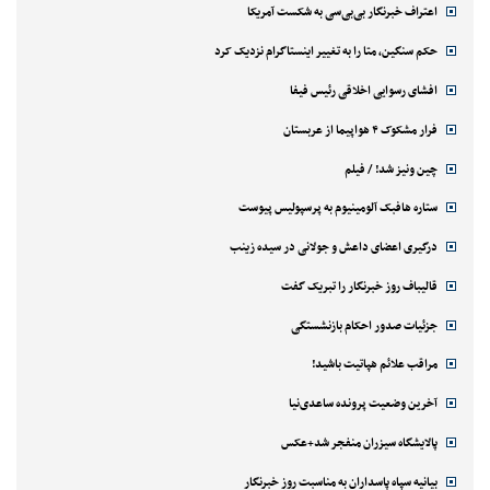
اعتراف خبرنگار بی‌بی‌سی به شکست آمریکا
حکم سنگین، متا را به تغییر اینستاگرام نزدیک کرد
افشای رسوایی اخلاقی رئیس فیفا
فرار مشکوک ۴ هواپیما از عربستان
چین ونیز شد! / فیلم
ستاره هافبک آلومینیوم به پرسپولیس پیوست
درگیری اعضای داعش و جولانی در سیده زینب
قالیباف روز خبرنگار را تبریک گفت
جزئیات صدور احکام بازنشستگی
مراقب علائم هپاتیت باشید!
آخرین وضعیت پرونده ساعدی‌نیا
پالایشگاه سیزران منفجر شد+عکس
بیانیه سپاه پاسداران به مناسبت روز خبرنگار