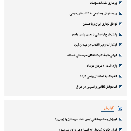
برکناری مقامات موساد
ورود هوش مصنوعی به کتاب‌های درسی
توافق تجاری ایران و پاکستان
پایان طرح ترافیکی اربعین پلیس راهور
ابتکارات رهبر انقلاب در میدان نبرد
ایرانی‌ها مذاکره‌کنندگان سرسختی هستند
بازداشت ۲۱ مزدور موساد
اندونگ به استقلال برنمی گردد
آماده‌باش نظامی و امنیتی در عراق
گزارش
آموزش محاصره‌شکنی؛ یمن نفت عربستان را زمین زد
ایران چگونه آمریکا را به امتیازدهی وادار می‌کند؟