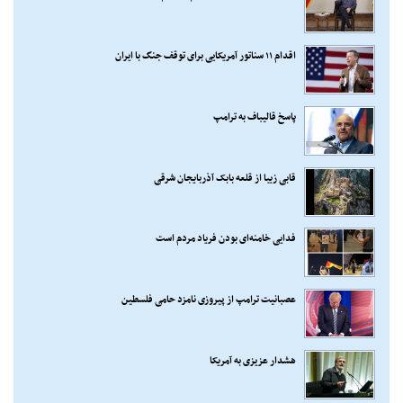
اقدام ۱۱ سناتور آمریکایی برای توقف جنگ با ایران
پاسخ قالیباف به ترامپ
قابی زیبا از قلعه بابک آذربایجان شرقی
فدایی خامنه‌ای بودن فریاد مردم است
عصبانیت ترامپ از پیروزی نامزد حامی فلسطین
هشدار عزیزی به آمریکا