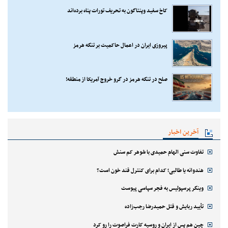
کاخ سفید وپنتاگون به تحریف تورات پناه برده‌اند
پیروزی ایران در اعمال حاکمیت بر تنگه هرمز
صلح در تنگه هرمز در گرو خروج آمریکا از منطقه!
آخرین اخبار
تفاوت سنی الهام حمیدی با شوهر کم سنش
هندوانه یا طالبی؛ کدام‌ برای کنترل قند خون است؟
وینگر پرسپولیس به فجر سپاسی پیوست
تأیید ربایش و قتل حمیدرضا رجب‌زاده
چین هم پس از ایران و روسیه کارت فراصوت را رو کرد