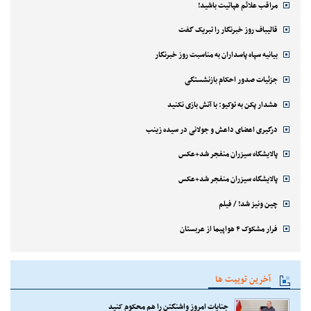
مراقب علائم هپاتیت باشید!
قالیباف روز خبرنگار را تبریک گفت
بیانیه سپاه پاسداران به مناسبت روز خبرنگار
جزئیات صدور احکام بازنشستگی
هشدار پکن به توکیو: با آتش بازی نکنید
درگیری اعضای داعش و جولانی در سیده زینب
پالایشگاه سیزران منفجر شد+عکس
پالایشگاه سیزران منفجر شد+عکس
چین ونیز شد! / فیلم
فرار مشکوک ۴ هواپیما از عربستان
آخرین توییت ها
جنایات امروز واشنگتن را هم محکوم کنید