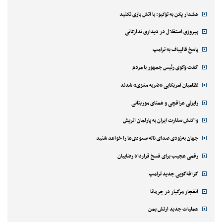
هشدار پکن به توکیو: با آتش بازی نکنید
پیروزی استقلال در دیداری تدارکاتی
پاسخ قالیباف به ترامپ
گفت وگوی رئیس جمهور با مردم
نظامیان آمریکایی «ضربه مغزی» شدند
رایزنی عراقچی و همتای موریتانی
واکنش سفارت ایران به پارلمان اتریش
جهان به‌زودی صدای ناله سعودی‌ها را خواهد شنید
رقمی عجیب برای فسخ قرارداد رضاییان
گزافه‌گویی جدید ترامپ
انفجار مرگبار در جرمانا
عملیات جدید ارتش یمن