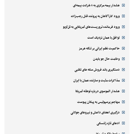
هشدار بیمه مرکزی به ۸ شرکت بیمه‌ای
ورود کارآگاهان به پرونده قتل رجب‌زاده
ورود فرمانده تروریست‌های آمریکایی به تل‌آویو
توافق با عمان نزدیک است
حاکمیت نظم ایرانی بر تنگه هرمز
وخامت حال جو بایدن
دستگیری باند فروش سکه های تقلبی
مذاکرات مثبت و سازنده عمان با ایران
هشدار الموسوی درباره توطئه آمریکا
مهاجم پرسپولیس به پیکان پیوست
درگیری اعضای داعش و نیروهای جولانی
ادعای تازه زلنسکی
سقوط بالگرد آمریکا