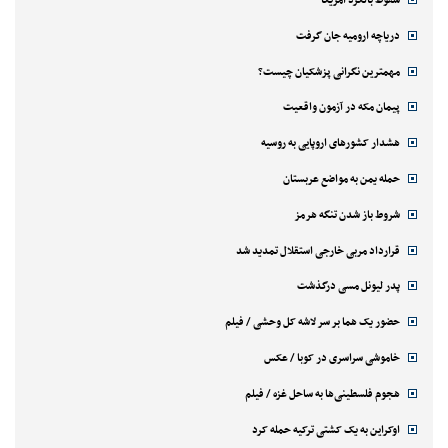
دریاچه ارومیه جان گرفت
مهمترین نگرانی پزشکیان چیست؟
پیمان مکه در آزمون واقعیت
هشدار کشورهای اروپایی به روسیه
حمله یمن به مواضع عربستان
شروط باز شدن تنگه هرمز
قرارداد مربی خارجی استقلال تمدید شد
پدر لیونل مسی درگذشت
حضور یک هما بر سر لاشه‌ کل وحشی / فیلم
خاموشی سراسری در کوبا / عکس
هجوم فلسطینی‌ها به ساحل غزه / فیلم
اوکراین به یک کشتی ترکیه حمله کرد