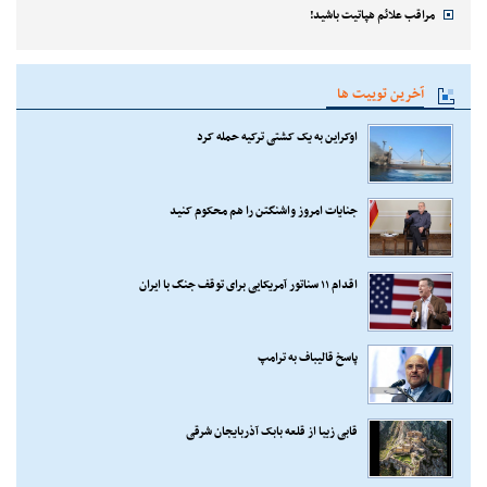
مراقب علائم هپاتیت باشید!
آخرین توییت ها
اوکراین به یک کشتی ترکیه حمله کرد
جنایات امروز واشنگتن را هم محکوم کنید
اقدام ۱۱ سناتور آمریکایی برای توقف جنگ با ایران
پاسخ قالیباف به ترامپ
قابی زیبا از قلعه بابک آذربایجان شرقی