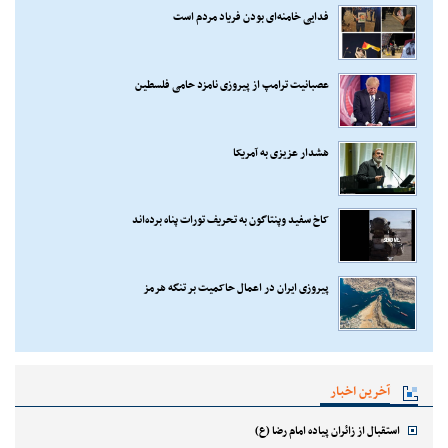
فدایی خامنه‌ای بودن فریاد مردم است
عصبانیت ترامپ از پیروزی نامزد حامی فلسطین
هشدار عزیزی به آمریکا
کاخ سفید وپنتاگون به تحریف تورات پناه برده‌اند
پیروزی ایران در اعمال حاکمیت بر تنگه هرمز
آخرین اخبار
استقبال از زائران پیاده امام رضا (ع)