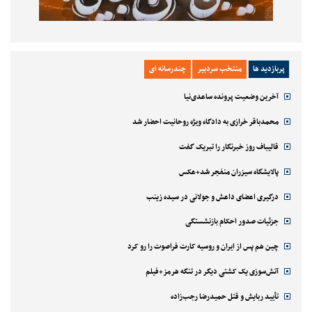
پربازدید ها
منتخب سردبیر
چندرسانه ای
آخرین وضعیت پرونده ساعدی‌نیا
محمدباقر خرازی به دادگاه ویژه روحانیت احضار شد
قالیباف روز خبرنگار را تبریک گفت
پالایشگاه سیزران منفجر شد+عکس
درگیری اعضای داعش و جولانی در سیده زینب
جزئیات صدور احکام بازنشستگی
چین هم پس از ایران و روسیه کارت فراصوت را رو کرد
آتش‌سوزی یک کشتی دیگر در تنگه هرمز+فیلم
تأیید ربایش و قتل حمیدرضا رجب‌زاده