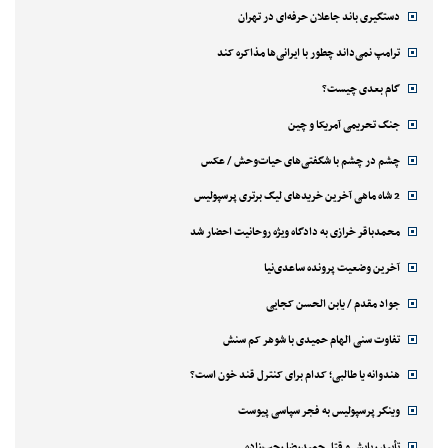
دستگیری باند جاعلان حرفه‌ای در تهران
ترامپ نمی‌داند چطور با ایرانی‌ها مذاکره کند
گام بعدی چیست؟
جنگ تحریمی آمریکا و چین
چشم در چشم با شگفتی‌های حیات‌وحش / عکس
2 شاه ماهی آخرین خریدهای لیگ برتری پرسپولیس
محمدباقر خرازی به دادگاه ویژه روحانیت احضار شد
آخرین وضعیت پرونده ساعدی‌نیا
جواد مقدم / یابن الحسن کجایی
تفاوت سنی الهام حمیدی با شوهر کم سنش
هندوانه یا طالبی؛ کدام‌ برای کنترل قند خون است؟
وینگر پرسپولیس به فجر سپاسی پیوست
تأیید ربایش و قتل حمیدرضا رجب‌زاده