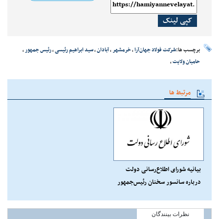
کپی لینک
برچسب ها:
شرکت فولاد جهان‌آرا
،
خرمشهر
،
آبادان
،
سید ابراهیم رئیسی
،
رئیس جمهور
،
حامیان ولایت
،
مرتبط ها
بیانیه شورای اطلاع‌رسانی دولت
درباره سانسور سخنان رئیس‌جمهور
در صداوسیما
نظرات بینندگان