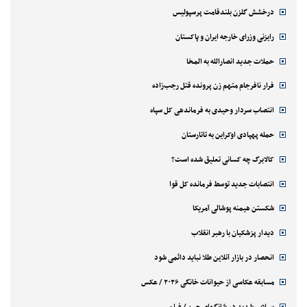
درخشش گلزن بلندقامت پرسپولیس
رایزنی وزرای خارجه ایران و پاکستان
حملات جدید انصارالله به المخا
فرار نافرجام متهم زن پرونده قتل رجب‌زاده
انتصاب سردار وحیدی به فرماندهی کل سپاه
حمله پهپادی اوکراین به تاتارستان
کالابرگ چه کسانی تعلیق شده است؟
انتصابات جدید توسط فرمانده کل قوا
شکستن هیمنه پوشالی آمریکا
دیدار پزشکیان با رهبر انقلاب
انحصار در بازار آنلاین طلا نباید دائمی شود
مسابقه عکاسی از حیوانات خانگی ۲۰۲۶ / عکس
سیلاب شدید در شانگهای چین / فیلم