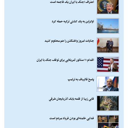
اعتراف ؛جنگ با ایران یک فاجعه است
اوکراین به یک کشتی ترکیه حمله کرد
جنایات امروز واشنگتن را هم محکوم کنید
اقدام ۱۱ سناتور آمریکایی برای توقف جنگ با ایران
پاسخ قالیباف به ترامپ
قابی زیبا از قلعه بابک آذربایجان شرقی
فدایی خامنه‌ای بودن فریاد مردم است