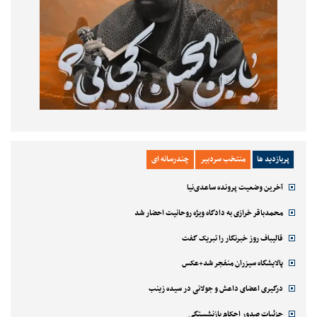
پربازدید ها
منتخب سردبیر
چندرسانه ای
آخرین وضعیت پرونده ساعدی‌نیا
محمدباقر خرازی به دادگاه ویژه روحانیت احضار شد
قالیباف روز خبرنگار را تبریک گفت
پالایشگاه سیزران منفجر شد+عکس
درگیری اعضای داعش و جولانی در سیده زینب
جزئیات صدور احکام بازنشستگی