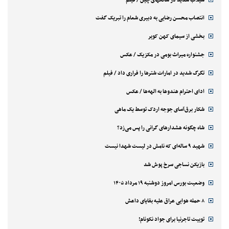
انتصاب محسن رضایی به دبیری شعام را تبریک گفت
بخشی از سیمای کهن کویر
جشنواره میراث بومی در مکزیک / عکس
تگرگ شدید در امارات شترها را فراری داد / فیلم
ادای احترام هندوها به الهه‌ها / عکس
شکار برق‌آسای جوجه اردک توسط یک ماهی
شاه چگونه هشدارهای گرانی را پس می‌زد؟
شهید ۹ ساله‌ای که نامش در لیست شهدا نیست
بازیکن نساجی سرخ پوش شد
وضعیت بورس امروز دوشنبه ۱۹ مرداد ۱۴۰۵
۸ حمله هوایی عراق علیه بقایای داعش
توییت تاجرنیا برای جواد نکونام!