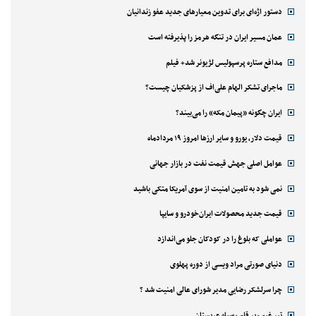
دستور اژه‌ای برای تدوین معیارهای جدید عفو زندانیان
عمان مسیر ایران در تنگه هرمز را پذیرفته است
مدافع ستاره پرسپولیس لژیونر شد+ فیلم
ماجرای تشکر الهام علی‌اف از پزشکیان چیست؟
ایران چگونه «پیمان مکه» را می‌بیند؟
قیمت دلار، یورو و سایر ارزها امروز ۱۹ مردادماه
عوامل اصلی جهش قیمت نفت در بازار جهانی
نمی شود به تامین امنیت از سوی آمریکا متکی باشید
قیمت جدید محصولات ایران‌خودرو و سایپا
عواملی که بلوغ را در کودکان جلو می‌اندازد
دنیای صورتی مراد ویسی از دوره پهلوی
چرا سرلشکر رضایی مدیر شورای عالی امنیت شد ؟
تیر غیب بر قلب سیاه عربستان