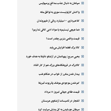
سپاهان به دنبال جذب مدافع پرسپولیس
واکنش کارتونیست سوری به توافق مکه
کلاهبرداری ۱۰۰ میلیارد ریالی از شهروندان
«ما هیچی نیستیم» یا سواد ادبی کافی نداریم؟
قیمت واقعی بنزین چقدر است؟
کالا برگ قطعا افزایش می‌یابد
یحیی سریع: پهپادمان در آرامکو دقیقا به هدف خورد
کالابرگ در فروشگاه‌های بزرگ هم از کار افتاد
بیدار شدن مکرر از خواب در هنگام شب
کم شدن موجودی موشک پاتریوت آمریکا
قیمت طلای جهانی امروز ۱۸ مرداد
انفجار در تاسیسات آرامکوی عربستان
سرطان جو بایدن به کل بدنش سرایت کرد