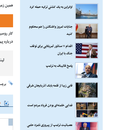
همین زمی
اوکراین به یک کشتی ترکیه حمله کرد
جنایات امروز واشنگتن را هم محکوم
کار روسی
کنید
درباره پی
اقدام ۱۱ سناتور آمریکایی برای توقف
جنگ با ایران
لین
پاسخ قالیباف به ترامپ
برچس
قابی زیبا از قلعه بابک آذربایجان شرقی
م
فدایی خامنه‌ای بودن فریاد مردم است
عصبانیت ترامپ از پیروزی نامزد حامی