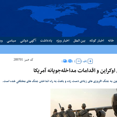
خانه
اخبار کوتاه
بین الملل
اخبار ویژه
یادداشت
آگهی دولتی
سیاسی
وب
کد خبر: 289701
|
ف
|
|
|
|
|
اوکراین و اقدامات مداخله‌جویانه آمریکا
کنون به جنگ افروزی های زبادی دست زده و باعث به راه انداختن جنگ های مختلفی شده است.