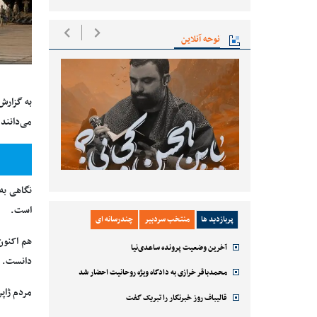
نوحه آنلاین
به گزارش
می‌دانند
نگاهی به
است.
پربازدید ها
منتخب سردبیر
چندرسانه ای
هم اکنون
آخرین وضعیت پرونده ساعدی‌نیا
دانست.
محمدباقر خرازی به دادگاه ویژه روحانیت احضار شد
مردم ژاپن
قالیباف روز خبرنگار را تبریک گفت