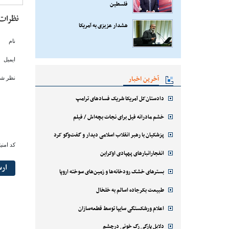
فلسطین
نظرات
هشدار عزیزی به آمریکا
نام
ایمیل
آخرین اخبار
نظر شم
دادستان‌کل آمریکا شریک فسادهای ترامپ
خشم مادرانه فیل برای نجات بچه‌اش / فیلم
پزشکیان با رهبر انقلاب اسلامی دیدار و گفت‌وگو کرد
کد امنی
انفجارانبارهای پهپادی اوکراین
ار
بسترهای خشک رودخانه‌ها و زمین‌های سوخته اروپا
طبیعت بکرجاده اسالم به خلخال
اعلام ورشکستگی سایپا توسط قطعه‌سازان
دلایل پارگی رگ خونی درچشم