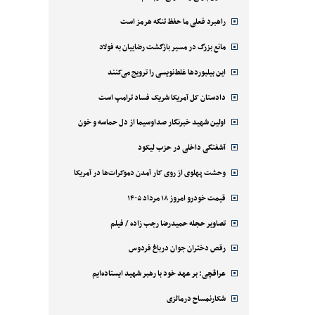
راهبرد فعلی ما حفظ تنگه هرمز است
مانع بزرگ در مسیر بازگشت رضاییان به فولاد
این بیلبوردها غلط‌نویسی را ترویج می‌کنند
دادستان کل آمریکا شریک فساد ترامپ است
اولین شهید خبرنگار صداوسیما از دل حماسه و خون
آشفتگی داخلی در حزب لیکود
وحشت پهلوی از روی کار آمدن دموکرات‌ها در آمریکا
قیمت خودرو امروز ۱۸ مرداد ۱۴۰۵
تصاویر حجله حمیدرضا رجب زاده / فیلم
رقص دختران جوان درباغ فردوس
عراقچی: بر عهد خود با رهبر شهید ایستاده‌ایم
شکارنمساح درمالزی