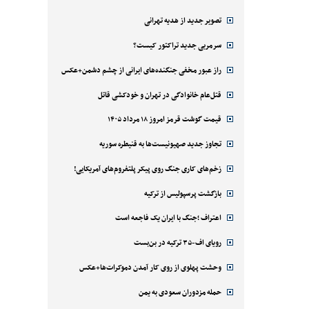
تصویر جدید از هدیه تهرانی
سرمربی جدید تراکتور کیست؟
راز عبور مخفی جنگنده‌های ایرانی از چشم دشمن+عکس
قتل‌‌عام خانوادگی در تهران و خودکشی قاتل
قیمت گوشت قرمز امروز ۱۸ مرداد ۱۴۰۵
تجاوز جدید صهیونیست‌ها به قنیطره سوریه
زخم‌های کاری جنگ روی پیکر پلتفروم‌های آمریکایی!
بازگشت پرسپولیس از ترکیه
اعتراف ؛جنگ با ایران یک فاجعه است
رویای اف-۳۵ ترکیه در بن‌بست
وحشت پهلوی از روی کار آمدن دموکرات‌ها+عکس
حمله مزدوران سعودی به یمن