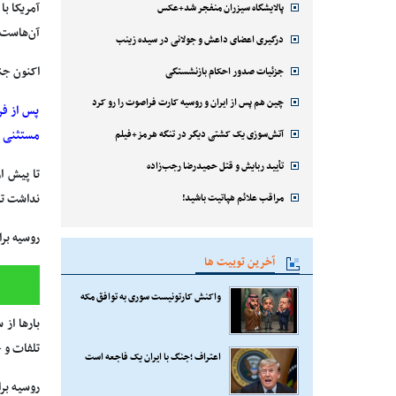
آمریکا ب
پالایشگاه سیزران منفجر شد+عکس
آن‌هاست.
درگیری اعضای داعش و جولانی در سیده زینب
اکنون جن
جزئیات صدور احکام بازنشستگی
چین هم پس از ایران و روسیه کارت فراصوت را رو کرد
پس از فر
مستثنی ن
آتش‌سوزی یک کشتی دیگر در تنگه هرمز+فیلم
تأیید ربایش و قتل حمیدرضا رجب‌زاده
تا پیش ا
مراقب علائم هپاتیت باشید!
نداشت تا 
روسیه برا
آخرین توییت ها
واکنش کارتونیست سوری به توافق مکه
بارها از 
تلفات و 
اعتراف ؛جنگ با ایران یک فاجعه است
روسیه برا