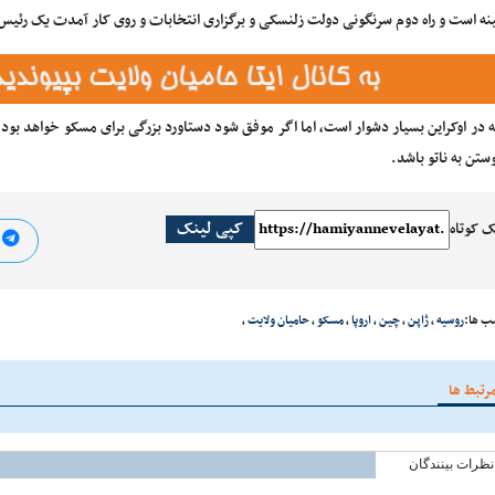
نه است و راه دوم سرنگونی دولت زلنسکی و برگزاری انتخابات و روی کار آمدت یک رئیس
ه در اوکراین بسیار دشوار است، اما اگر موفق شود دستاورد بزرگی برای مسکو خواهد بو
وستن به ناتو باشد.
کپی لینک
ک کوتاه
ا
ب ها:
روسیه
،
ژاپن
،
چین
،
اروپا
،
مسکو
،
حامیان ولایت
،
رتبط ها
نظرات بینندگان