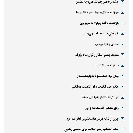
هشدار «امیر جهانشاهی» به دشمن
عراق به دنبال مجوز عبور نفتکش‌ها
بازگشت «قند پهلو» به تلویزیون
خاموشی‌ها به حداقل می‌رسد
ادعای جدید ترامپ
مشهد چشم انتظار زائران امام رئوف
بیرانوند سرباز نیست
زمان پرداخت معوقات بازنشستگان
حکم رهبر انقلاب برای انتصاب ذوالقدر
دوران اینفانتینو به پایان رسیده
رکوردشکنی قیمت طلا و ارز
ایران از تنگه هرمز عقب‌نشینی نخواهد کرد
حکم انتصاب رهبر انقلاب برای محسن رضایی