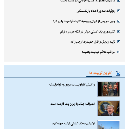
درگیری اعضای داعش و جولانی در سیده زینب
جزئیات صدور احکام بازنشستگی
چین هم پس از ایران و روسیه کارت فراصوت را رو کرد
آتش‌سوزی یک کشتی دیگر در تنگه هرمز+فیلم
تأیید ربایش و قتل حمیدرضا رجب‌زاده
مراقب علائم هپاتیت باشید!
آخرین توییت ها
واکنش کارتونیست سوری به توافق مکه
اعتراف ؛جنگ با ایران یک فاجعه است
اوکراین به یک کشتی ترکیه حمله کرد