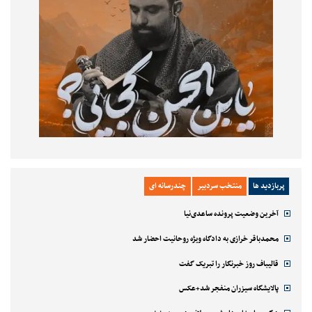
پربازدید ها
منتخب سردبیر
چندرسانه ای
آخرین وضعیت پرونده ساعدی‌نیا
محمدباقر خرازی به دادگاه ویژه روحانیت احضار شد
قالیباف روز خبرنگار را تبریک گفت
پالایشگاه سیزران منفجر شد+عکس