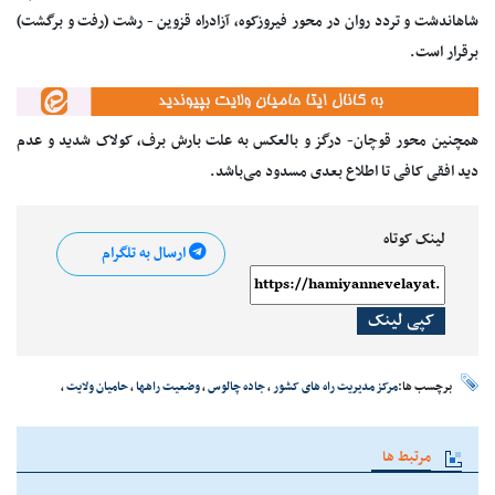
شاهاندشت
و تردد روان در محور فیروزکوه، آزادراه قزوین - رشت (رفت و برگشت)
برقرار است.
همچنین محور قوچان-
درگز
و بالعکس به علت بارش برف، کولاک شدید و عدم
دید افقی کافی تا اطلاع بعدی مسدود می‌باشد.
لینک کوتاه
ارسال به تلگرام
کپی لینک
برچسب ها:
مرکز مدیریت راه های کشور
،
جاده چالوس
،
وضعیت راهها
،
حامیان ولایت
،
مرتبط ها