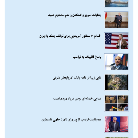
جنایات امروز واشنگتن را هم محکوم کنید
اقدام ۱۱ سناتور آمریکایی برای توقف جنگ با ایران
پاسخ قالیباف به ترامپ
قابی زیبا از قلعه بابک آذربایجان شرقی
فدایی خامنه‌ای بودن فریاد مردم است
عصبانیت ترامپ از پیروزی نامزد حامی فلسطین