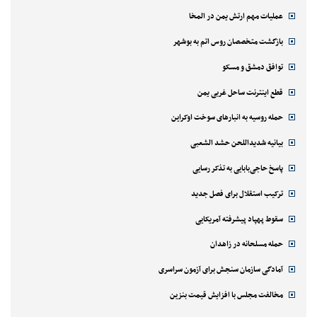
عملیات مهم ارتش یمن در المخا
بازگشت متخصصان روس اتم به بوشهر
توافق دمشق و مسکو
قطع اینترنت ساحل غربی یمن
حمله روسیه به انبارهای سوخت اوکراین
بیانیه شدیداللحن حشد الشعبی
پاسخ حاجی‌بابایی به تذکر رسایی
ترکیب استقلال برای فصل جدید
سقوط پهپاد پیشرفته آمریکایی
حمله مسلحانه در زاهدان
آمادگی سازمان سنجش برای آزمون سراسری
مخالفت مجلس با افزایش قیمت بنزین