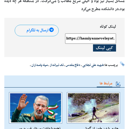
مسائل‌ بسیار تیز بود و خیلی‌ سریع‌ مطالب‌ را مـی‌گـرفـت. در مـنـطـقه‌ هر چه‌ دیده‌
بود،در دانشکده‌ مطرح‌ می‌کرد
لینک کوتاه
ارسال به تلگرام
کپی لینک
برچسب ها:
شهید علی تجلایی
،
دفاع مقدس
،
تک تیرانداز
،
سپاه پاسداران
،
مرتبط ها
جاری شدن خون از گوش
نحوه شهادت سردار غیب‌پرور