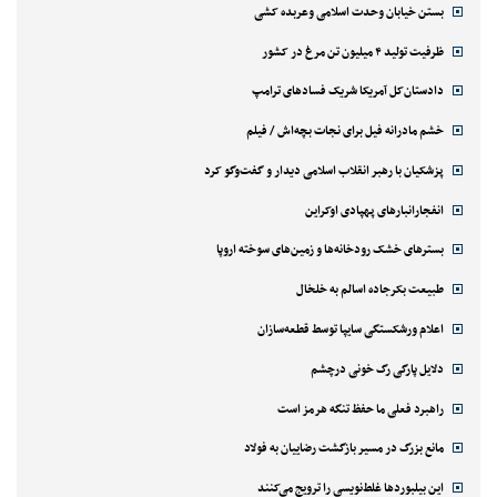
بستن خیابان وحدت اسلامی وعربده کشی
ظرفیت تولید ۴ میلیون تن مرغ در کشور
دادستان‌کل آمریکا شریک فسادهای ترامپ
خشم مادرانه فیل برای نجات بچه‌اش / فیلم
پزشکیان با رهبر انقلاب اسلامی دیدار و گفت‌وگو کرد
انفجارانبارهای پهپادی اوکراین
بسترهای خشک رودخانه‌ها و زمین‌های سوخته اروپا
طبیعت بکرجاده اسالم به خلخال
اعلام ورشکستگی سایپا توسط قطعه‌سازان
دلایل پارگی رگ خونی درچشم
راهبرد فعلی ما حفظ تنگه هرمز است
مانع بزرگ در مسیر بازگشت رضاییان به فولاد
این بیلبوردها غلط‌نویسی را ترویج می‌کنند