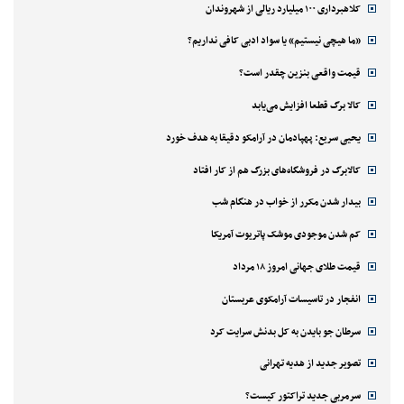
کلاهبرداری ۱۰۰ میلیارد ریالی از شهروندان
«ما هیچی نیستیم» یا سواد ادبی کافی نداریم؟
قیمت واقعی بنزین چقدر است؟
کالا برگ قطعا افزایش می‌یابد
یحیی سریع: پهپادمان در آرامکو دقیقا به هدف خورد
کالابرگ در فروشگاه‌های بزرگ هم از کار افتاد
بیدار شدن مکرر از خواب در هنگام شب
کم شدن موجودی موشک پاتریوت آمریکا
قیمت طلای جهانی امروز ۱۸ مرداد
انفجار در تاسیسات آرامکوی عربستان
سرطان جو بایدن به کل بدنش سرایت کرد
تصویر جدید از هدیه تهرانی
سرمربی جدید تراکتور کیست؟