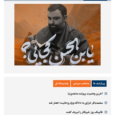
پربازدید ها
منتخب سردبیر
چندرسانه ای
آخرین وضعیت پرونده ساعدی‌نیا
محمدباقر خرازی به دادگاه ویژه روحانیت احضار شد
قالیباف روز خبرنگار را تبریک گفت