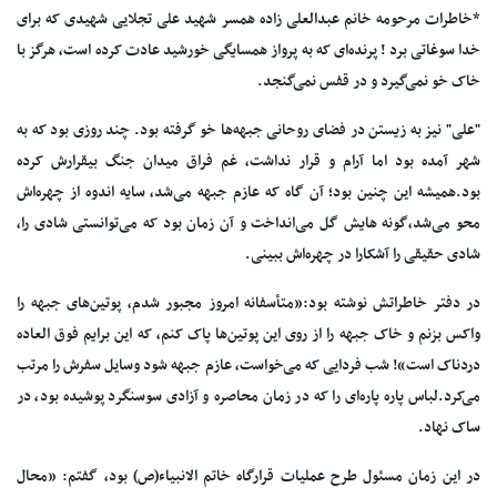
*خاطرات مرحومه خانم عبدالعلی زاده همسر شهید علی تجلایی شهیدی که برای
خدا سوغاتی برد ! پرنده‌ای‌ که‌ به‌ پرواز همسایگی‌ خورشید عادت‌ کرده‌ است، هرگز با
خاک‌ خو نمی‌گیرد و در قفس‌ نمی‌گنجد.
"علی"‌ نیز به‌ زیستن‌ در فضای‌ روحانی‌ جبهه‌ها خو گرفته‌ بود. چند روزی‌ بود که‌ به‌
شهر آمده‌ بود اما آرام‌ و قرار نداشت، غم‌ فراق‌ میدان‌ جنگ‌ بیقرارش‌ کرده‌
بود.همیشه‌ این‌ چنین‌ بود؛ آن‌ گاه‌ که‌ عازم‌ جبهه‌ می‌شد، سایه‌ اندوه‌ از چهره‌اش‌
محو می‌شد،گونه‌ هایش‌ گل‌ می‌انداخت‌ و آن‌ زمان‌ بود که‌ می‌توانستی‌ شادی‌ را،
شادی‌ حقیقی‌ را آشکارا در چهره‌اش‌ ببینی.
در دفتر خاطراتش‌ نوشته‌ بود:«متأسفانه‌ امروز مجبور شدم، پوتین‌های‌ جبهه‌ را
واکس‌ بزنم‌ و خاک‌ جبهه‌ را از روی‌ این‌ پوتین‌ها پاک‌ کنم، که‌ این‌ برایم‌ فوق‌ العاده‌
دردناک‌ است»! شب‌ فردایی‌ که‌ می‌خواست، عازم‌ جبهه‌ شود وسایل‌ سفرش‌ را مرتب‌
می‌کرد.لباس‌ پاره‌ پاره‌ای‌ را که‌ در زمان‌ محاصره‌ و آزادی‌ سوسنگرد پوشیده‌ بود، در
ساک‌ نهاد.
در این‌ زمان‌ مسئول‌ طرح‌ عملیات‌ قرارگاه‌ خاتم‌ الانبیاء(ص) بود، گفتم: «محال‌