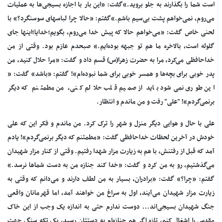
است‌ شما را بگذارند به‌ جلو بروید.»گفت: «این‌ بار با اجازه‌ بسیجی‌ها به‌ عملیات‌
می‌روم، نمی‌خواهم‌ پشت‌ بی‌سیم‌ باشم.»گفتم: «حالا چرا لباسهای‌ سوسنگرد؟» با
لحنی‌ خاص‌ گفت: «می‌خواهم‌ حالا که‌ پیش‌ خدا می‌روم، بگویم؛خدایا؛اینها جای‌
گلوله‌ است، بالاخره‌ ما هم‌ تو جبهه‌ بوده‌ایم.» صبحدم‌ عازم‌ بود. وقتی‌ از من‌
خداحافظی‌ می‌کرد، مرا به‌ حضرت‌ زهرا(س) قسم‌ داد و گفت: «مرا حلال‌ کنید، من‌
پدر خوبی‌ برای‌ بچه‌ها و همسر خوبی‌ برای‌ شما نبوده‌ام»! گفتم: «باشد» گفت: «
این‌ طوری‌ نمی‌شود باید از صمیم‌ قلب‌ حلالم‌ کنی، من‌ مطمئنم‌ که‌ دیگر
برنمی‌گردم»! "علی"‌ رفت‌ و من‌ ماندم‌ و انتظار.
علی‌ با حال‌ و هوایی‌ دیگر منزل‌ و شهر را ترک‌ کرد. من‌ ماندم‌ و فکر این‌ که‌ علی‌
خودش‌ در آخرین‌ لحظات‌ خداحافظی‌ گفت: «مطمئنم‌ که‌ دیگر برنمی‌گردم»! یادم‌
آمد که‌ قبل‌ از رفتنش، با هم‌ به‌ زیارت‌ مزار شهدا رفتیم. وقتی‌ از کنار مزار شهیدان‌
می‌گذشتیم، رو به‌ من‌ کرد و گفت: «خدا کند جنازه‌ من‌ به‌ دست‌ شماها نرسد.»
گفتم: «چرا؟» گفت:
«برادران، بسیار به‌ من‌ لطف‌ دارند و می‌دانم‌ که‌ وقتی‌ به‌
زیارت‌ مزار شهیدان‌ می‌آیند، اول‌ به‌ سراغ‌ من‌ خواهند آمد، اما قهرمانان‌ واقعی‌
جنگ‌ شهیدان‌ بسیجی‌اند... دوست‌ ندارم‌ حتی‌ به‌ اندازه‌ یک‌ وجب‌ از این‌ خاک‌
مقدس‌ را اشغال‌ کنم،
تازه‌ اگر هم‌ جنازه‌ام‌ به‌ دستتان‌ رسید، یک‌ تکه‌ سنگ‌ جهت‌