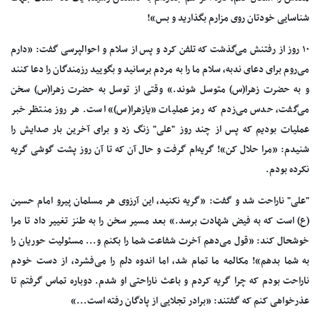
شناسایی‌ خودتان‌ روی‌ مزارم‌ بگذارید و بس»!
۱۰‌ روز از رفتنش‌ می‌گذشت‌ که‌ تلفن‌ کرد و پس‌ از سلام‌ و احوالپرسی‌ گفت: «دارم‌
می‌روم‌ برای‌ دعای‌ ندبه، سلام‌ ما را به‌ مردم‌ برسانید و بگویید رزمندگان‌ را دعا کنند
و به‌ حضرت‌ زهرا(س) متوسل‌ شوند.» وقتی‌ از توسل‌ به‌ حضرت‌ زهرا(س) سخن‌
می‌گفت، حدس‌ می‌زدم‌ که‌ رمز عملیات‌ «یازهرا(س)» است. هر روز منتظر خبر
عملیات‌ بودیم‌ که‌ پس‌ از چند روز "علی‌" زنگ‌ زد و برای‌ آخرین‌ بار صدایش‌ را
شنیدم: «مرا حلال‌ کن»! گریه‌ام‌ گرفت‌ و حال‌ آن‌ که‌ تا آن‌ روز پشت‌ گوشی‌ گریه‌
نکرده‌ بودم.
"علی"‌ ناراحت‌ شد و گفت: «گریه‌ نکنید، این‌ آرزوی‌ هر مسلمان‌ پیرو امام‌ حسین‌
(ع) است‌ که‌ به‌ فیض‌ شهادت‌ برسد.» بعد مسیر سخن‌ را به‌ طنز تغییر داد تا مرا
خوشحال‌ کند: «قول‌ می‌دهم‌ آخرت‌ شفاعت‌ شما را بکنم‌ و... مسئولیت‌ حوریان‌ را
به‌ شما بدهم»! مکالمه‌ ما تمام‌ شد، اما اندوه‌ دلم‌ را می‌فشرد، از دست‌ خودم‌
ناراحت‌ بودم‌ که‌ چرا گریه‌ کردم‌ و باعث‌ ناراحتی‌ او شدم. دوباره‌ تماس‌ گرفتم‌ تا
عذرخواهی‌ کنم‌ که‌ گفتند: «برادر تجلایی‌ از پادگان‌ رفته‌ است...»