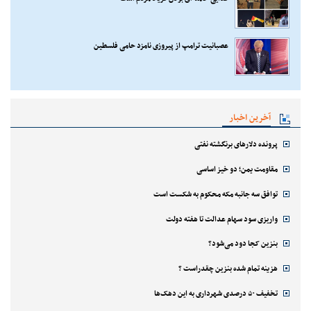
عصبانیت ترامپ از پیروزی نامزد حامی فلسطین
آخرین اخبار
پرونده دلارهای برنگشته نفتی
مقاومت یمن؛ دو خیز اساسی
توافق سه جانبه مکه محکوم به شکست است
واریزی سود سهام عدالت تا هفته دولت
بنزین کجا دود می‌شود؟
هزینه تمام شده بنزین چقدراست ؟
تخفیف ۵۰ درصدی شهرداری به این دهک‌ها