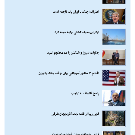
اعتراف ؛جنگ با ایران یک فاجعه است
اوکراین به یک کشتی ترکیه حمله کرد
جنایات امروز واشنگتن را هم محکوم کنید
اقدام ۱۱ سناتور آمریکایی برای توقف جنگ با ایران
پاسخ قالیباف به ترامپ
قابی زیبا از قلعه بابک آذربایجان شرقی
فدایی خامنه‌ای بودن فریاد مردم است