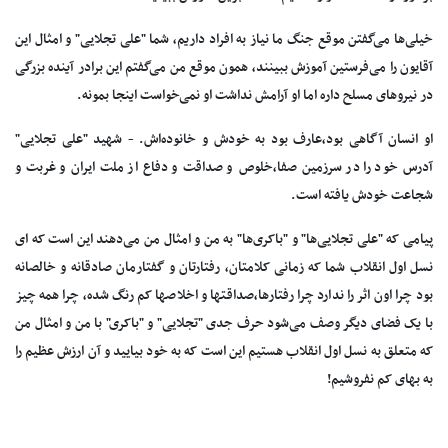
خیلی‌ها می‌گفتن‌ موقع‌ جنگ‌ ما نیاز به‌ افراد داریم، شما "علی‌ تجلایی"‌ و امثال‌ این‌
آقایون‌ را می‌فرستین‌ آموزش‌ ببینند، همون‌ موقع‌ من‌ می‌گفتم‌ این‌ برادر آینده‌ بزرگی‌
در نیروهای‌ مسلح‌ داره‌ اما او آرامش‌ نداشت‌ او نمی‌خواست‌ اینجا بمونه.
او انسان‌ آگاهی‌ بود،عارف‌ بود به‌ خودش‌ و خانوده‌اش. - شهید "علی‌ تجلایی‌"
آدرس‌ خود را در سرزمین‌ صفا،خلوص‌ و صداقت‌ و دفاع‌ از ملت‌ ایران‌ و غربت‌ و
شجاعت‌ خودش‌ یافته‌ است.
پیامی‌ که‌ "علی‌ تجلایی‌ها" و "باکری‌ها" به‌ من‌ و امثال‌ من‌ می‌دهند این‌ است که‌ ای‌
نسل‌ اول‌ انقلاب‌ شما که‌ زمانی‌ کلامتان، رفتارتان‌ و گفتارمان‌ صادقانه‌ و خالصانه‌
بود چرا اون‌ اثر را ندارد چرا رفتارها،صداقتها و اخلاصها کم‌ رنگ‌ شده، چرا همه‌ چیز
با یک‌ فضای‌ دیگر وصف‌ می‌شود حرف‌ جدی‌ "تجلایی"‌ و "باکری"‌ با من‌ و امثال‌ من‌
که‌ متعلق‌ به‌ نسل‌ اول‌ انقلاب‌ هستیم‌ این‌ است‌ که‌ به‌ خود بیایید و آن‌ ارزش‌ عظیم‌ را
به‌ بهای‌ کم‌ نفروشیم!