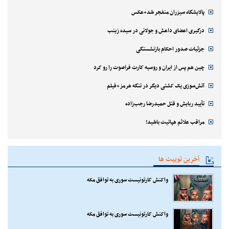
پالایشگاه سیزران منفجر شد+عکس
درگیری اعضای داعش و جولانی در سیده زینب
جزئیات صدور احکام بازنشستگی
چین هم پس از ایران و روسیه کارت فراصوت را رو کرد
آتش‌سوزی یک کشتی دیگر در تنگه هرمز+فیلم
تأیید ربایش و قتل حمیدرضا رجب‌زاده
مراقب علائم هپاتیت باشید!
آخرین توییت ها
واکنش کارتونیست سوری به توافق مکه
واکنش کارتونیست سوری به توافق مکه