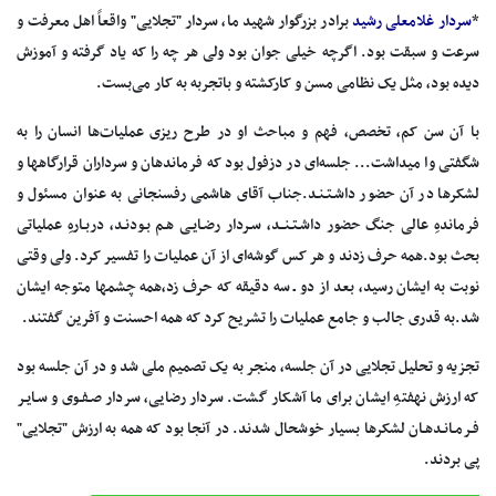
*
سردار غلامعلی‌ رشید
برادر بزرگوار شهید ما، سردار "تجلایی"‌ واقعاً اهل‌ معرفت‌ و
سرعت‌ و سبقت‌ بود. اگرچه‌ خیلی‌ جوان‌ بود ولی‌ هر چه‌ را که‌ یاد گرفته‌ و آموزش‌
دیده‌ بود، مثل‌ یک‌ نظامی‌ مسن‌ و کارکشته‌ و باتجربه‌ به‌ کار می‌بست.
با آن‌ سن‌ کم، تخصص، فهم‌ و مباحث‌ او در طرح‌ ریزی‌ عملیات‌ها انسان‌ را به‌
شگفتی‌ وا میداشت... جلسه‌ای‌ در دزفول‌ بود که‌ فرماندهان‌ و سرداران‌ قرارگاهها و
لشکرها در آن‌ حضور داشـتـنـد.جناب‌ آقای‌ هاشمی‌ رفسنجانی‌ به‌ عنوان‌ مسئول‌ و
فرماندهِ‌ عالی‌ جنگ‌ حضور داشـتـنــد، سـردار رضـایـی‌ هـم‌ بـودنـد، دربـارهِ‌ عملیاتی‌
بحث‌ بود.همه‌ حرف‌ زدند و هر کس‌ گوشه‌ای‌ از آن‌ عملیات‌ را تفسیر کرد. ولی‌ وقتی‌
نوبت‌ به‌ ایشان‌ رسید، بعد از دو ـ سه‌ دقیقه‌ که‌ حرف‌ زد،همه‌ چشمها متوجه‌ ایشان‌
شد.به‌ قدری‌ جالب‌ و جامع‌ عملیات‌ را تشریح‌ کرد که‌ همه‌ احسنت‌ و آفرین‌ گفتند.
تجزیه‌ و تحلیل‌ تجلایی‌ در آن‌ جلسه، منجر به‌ یک‌ تصمیم‌ ملی‌ شد و در آن‌ جلسه‌ بود
که‌ ارزش‌ نهفتهِ‌ ایشان‌ برای‌ ما آشکار گشت. سردار رضایی، سردار صـفـوی‌ و سـایـر
فـرمـانـدهـان‌ لشکرها بسیار خوشحال‌ شدند. در آنجا بود که‌ همه‌ به‌ ارزش‌ "تجلایی"‌
پی‌ بردند.