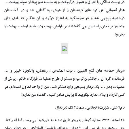
در بیست سالگی با اشراق و عمیق درآمیخت و به سلسله سبزپوشان سپاه پیوست...
عطر آسمانی اش کوه های کردستان را از هوش برد.آفتابی شد و در افغانستان
درخشید.پرچمی شد و در سوسنگرد به اهتزاز درآمد و آن هنگام که تانک های
متجاوز بر نعش پاسداران می گذشتند بر یارانش نهیب زد، بیایید امشب بهشت را
بخریم!
سردار حماسه های فتح المبین ، بیت المقدس ، رمضان، والفجر، خیبر و ...
فرمانده گردان ، جانشین تیپ و مسئول طرح عملیات قرارگاه خاتم. پیش از
عملیات بدر ... یک بردار بسیجی وارد سنگر شد، من از واحد تعاون آمده‌ام، هر
کس کارت و پلاک ندارد ،بگویید تا برایش صادر کنیم. گفت: من ندارم!
نام؟ علی. شهرت؟ تجلایی. سمت؟ تک تیرانداز.
۲۵ اسفند ۱۳۶۳ ستاره گمنام بدر،در ظرق دجله به خورشید می رسد، فنا اندر فنا.
حتی پیکرش نیز باز نمی آید. *کجایی حنظله، یا غسیل الملائکه... در کجای زمان