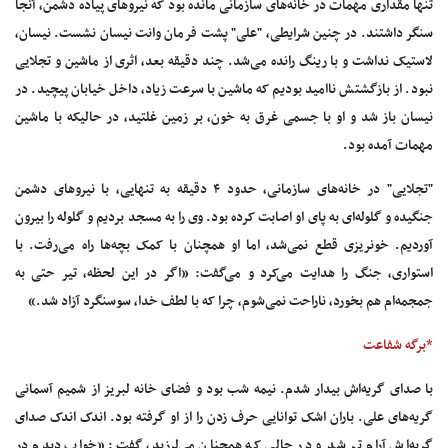
تنها مقداری مهمات در خانه‌های سازمانی مانده بود که نیروهای پیاده دشمن، آنجا
سنگر داشتند. در چنین شرایطی، "علی" پشت فرمان وانت نیسان نشست. نیسان،
لاستیک نداشت و با رینگ رانده می‌شد. چند دقیقه بعد، اثری از ماشین و تجلایی
نبود. از بازگشتش ناامید بودیم که ماشین با سرعت زیاد، داخل خیابان پیچید. در
نیسان باز شد و او با جسمی غرق به خون، بر زمین غلتید، در حالیکه با ماشین
مهمات آمده بود.
"تجلایی" در خانه‌های سازمانی، حدود ۴ دقیقه به تنهایی، با نیروهای دشمن
جنگیده و گلوله‌ای به پای او اصابت کرده بود. وی را به مسجد بردیم و گلوله را بیرون
آوردیم. خونریزی قطع نمی‌شد، اما او همچنان با کمک بچه‌ها راه می‌رفت. با
استواری، جنگ را هدایت می‌کرد و می‌گفت: «اگر در این لحظه، تیر حتی به
جمجمه‌ام هم بخورد، ناراحت نمی‌شوم، چرا که با لطف خدا، سوسنگرد آزاد شد.»
*برگه شفاعت
با صدای گریه‌اش بیدار شدم. نیمه شب بود و فضای خانه لبریز از شمیم آسمانی
گریه‌های علی. باران اشک توانایی حرف زدن را از او گرفته بود. اندک اندک صدای
گریه‌اش آرام تر شد و در حالی که همچنان می‌لرزید، گفت: «خواب دیدم در