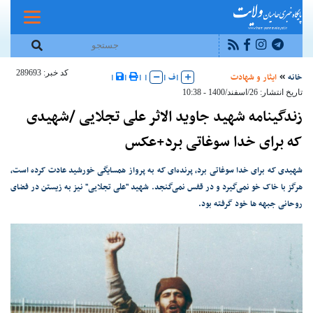
کد خبر: 289693
خانه
ایثار و شهادت
|
ف
|
|
|
|
|
تاریخ انتشار: 26/اسفند/1400 - 10:38
زندگینامه شهید جاوید الاثر علی تجلایی /شهیدی
که برای خدا سوغاتی برد+عکس
شهیدی که برای خدا سوغاتی برد، پرنده‌ای که به پرواز همسایگی خورشید عادت کرده است،
هرگز با خاک خو نمی‌گیرد و در قفس نمی‌گنجد. شهید "علی تجلایی" نیز به زیستن در فضای
روحانی جبهه ها خود گرفته بود.