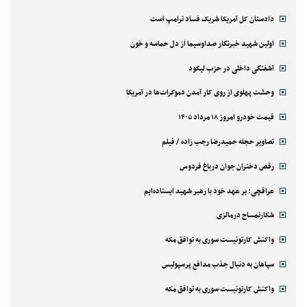
دادستان کل آمریکا شریک فساد ترامپ است
اولین شهید خبرنگار صداوسیما از دل حماسه و خون
آشفتگی داخلی در حزب لیکود
وحشت پهلوی از روی کار آمدن دموکرات‌ها در آمریکا
قیمت خودرو امروز ۱۸ مرداد ۱۴۰۵
تصاویر حجله حمیدرضا رجب زاده / فیلم
رقص دختران جوان درباغ فردوس
عراقچی: بر عهد خود با رهبر شهید ایستاده‌ایم
شکارنمساح درمالزی
واکنش کارتونیست سوری به توافق مکه
سپاهان به دنبال جذب مدافع پرسپولیس
واکنش کارتونیست سوری به توافق مکه