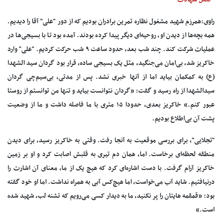
*فصل شهادت
راوی:همرزم شهید مشغول نظاره تمرین برادران بودیم که از دور "علی" آقا را دیدیم.
همه بچه‌ها از دیدن او، روحیه‌ای دیگر پیدا کرده بودند. آمده بود تا با بسیجی‌ها در
عملیات شرکت کند. چند شب بعد، حدود ساعت ۹ شب حرکت کردیم. "علی" وارد
خاکریز شد، بی‌امان می‌جنگید، مثل یک بسیجی ساده، قرار بود گردان سید الشهدا
(ع) به کمکمان بیاید اما از آنها خبری نشد. پس از مدتی، بی‌سیم‌چی گردان
سیدالشهدا از راه رسید و گفت: «گردان نتوانست بیاید و تنها من توانستم از روستا
عبور کنم.» خاکریز بعدی، حدودا ۱۵ متری با ما فاصله داشت و ما از وضعیت
پشت آن بی‌اطلاع بودیم.
"تجلایی"، برای بررسی موقعیت به آنجا رفت. وقتی به خاکریز رسید، برای دیدن
منطقه لحظه‌ای برخاست. اما، همان دم تیری به قلبش اصابت کرد و او بر زمین
خاکریز آرام گرفت. با دست اشاره‌ای کرد که هیچ یک از ما، معنای آن اشارت را
درنیافتیم. شاید آب می‌خواست، اما هیچ‌کس آبی به همراه نداشت. اما او خود گفته
بود: «قمقمه هایتان را پر نکنید، ما به دیدار کسی می‌رویم که تشنه لب، شهید شده
است.»