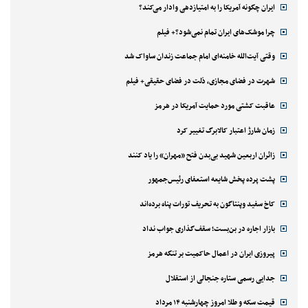
ایران چگونه آمریکا را به امتیازدهی وادار می‌کند؟
چرا موشک‌های ایران تمام نمی‌شود؟+ فیلم
وقتی آیت‌الله خامنه‌ای امام جماعت زندان ساواک شد
شهرت در فضای مجازی، ذلت در فضای حقیقی+ فیلم
عاقبت کشتی مورد حمایت آمریکا در هرمز
زمان شارژ اعتبار کالابرگ تغییر کرد
زائران اربعین شهید بی‌بدن فتح «مهران» را یاد کنند
پشت پرده پخش شایعه استعفای رئیس‌جمهور
کاخ سفید وپنتاگون به تحریف تورات پناه برده‌اند
بازار اجاره در بن‌بست؛ سقف‌گذاری جواب نداد
پیروزی ایران در اعمال حاکمیت بر تنگه هرمز
جدایی رسمی ستاره جنجالی از استقلال
قیمت سکه و طلا امروز چهارشنبه ۱۴ مرداد