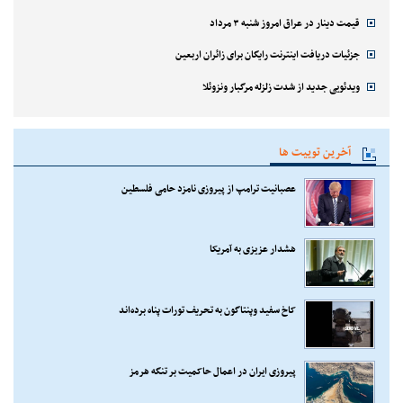
قیمت دینار در عراق امروز شنبه ۳ مرداد
جزئیات دریافت اینترنت رایگان برای زائران اربعین
ویدئویی جدید از شدت زلزله مرگبار ونزوئلا
آخرین توییت ها
عصبانیت ترامپ از پیروزی نامزد حامی فلسطین
هشدار عزیزی به آمریکا
کاخ سفید وپنتاگون به تحریف تورات پناه برده‌اند
پیروزی ایران در اعمال حاکمیت بر تنگه هرمز