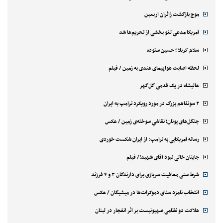
موج بازگشت زائران اربعین
آمریکا مدعی لغو بخشی از تحریم‌ها شد
سلام کربلا ؛ حسین ستوده
لحظه اصابت هواپیمای هندی به زمین / فیلم
عالیشاه در یک قدمی گل‌گهر
۲ سوتفاهم بزرگ در مورد رویکرد ترامپ به ایران
جنگل‌های یونان؛ نقاشیِ سوخته‌ی زمین / عکس
رسانه آمریکایی به ترامپ: از ایران شکست خوردی
جایتان خالی نبود آقای شهید!/ فیلم
شرط سنی معافیت سربازی برای دارندگان ۳ و ۴ فرزند
انتخاب نامزد سنای دموکرات‌ها در میشیگان / عکس
هلاکت دو نظامی صهیونیست بر اثر انفجار در لبنان