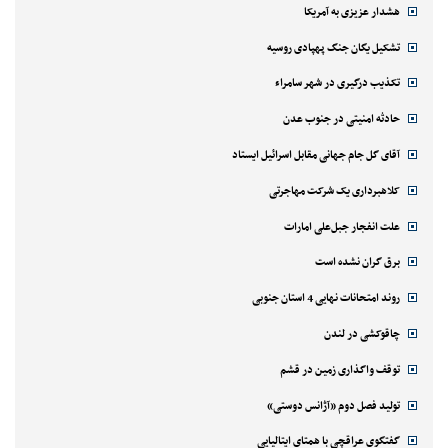
هشدار عزیزی به آمریکا
تشکیل یگان جنگ پهپادی روسیه
تکذیب درگیری در شهر سامراء
حادثه امنیتی در جنوب عدن
آقای گل جام جهانی مقابل اسرائیل ایستاد
کلاهبرداری یک شرکت مهاجرتی
علت انفجار جبل‌علی امارات
برق گران نشده است
روند امتحانات نهایی 4 استان جنوبی
چاقوکشی در لندن
توقف واگذاری زمین در قشم
تولید فصل دوم «آژانس دوستی»
گفتگوی عراقچی با همتای ایتالیایی