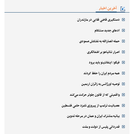
آخرین اخبار
دستگیری قاضی قلابی در مازندران
ادعای جدید سنتکام
حمله انصارالله به نفتکش صعودی
اصرار نتانیاهو بر اشغالگری
فیگو: اینفانتینو باید برود
همه مردم ایران را حفظ کردند
توصیه اورژانس به زائران اربعین
واقعیتی که از قانون جلوتر حرکت می‌کند
عصبانیت ترامپ از پیروزی نامزد حامی فلسطین
بیانیه مشترک ایران و عمان در مرحله تدوین
قدردانی پلیس از دولت و ملت