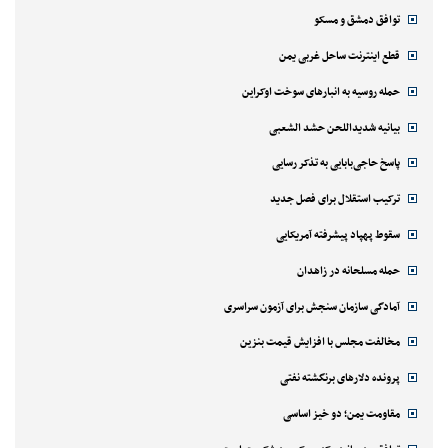
توافق دمشق و مسکو
قطع اینترنت ساحل غربی یمن
حمله روسیه به انبارهای سوخت اوکراین
بیانیه شدیداللحن حشد الشعبی
پاسخ حاجی‌بابایی به تذکر رسایی
ترکیب استقلال برای فصل جدید
سقوط پهپاد پیشرفته آمریکایی
حمله مسلحانه در زاهدان
آمادگی سازمان سنجش برای آزمون سراسری
مخالفت مجلس با افزایش قیمت بنزین
پرونده دلارهای برنگشته نفتی
مقاومت یمن؛ دو خیز اساسی