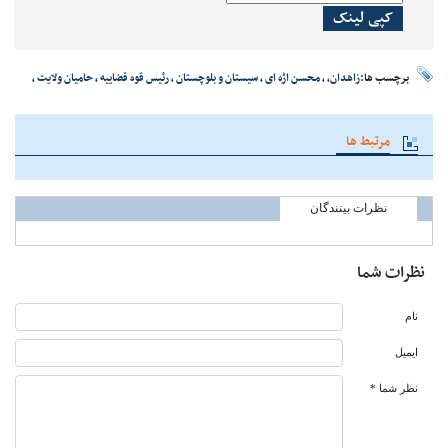
کپی لینک
برچسب ها:
زاهدان،
،
محسن اژه ای
،
سیستان و بلوچستان
،
رئیس قوه قضاییه
،
حامیان ولایت
،
مرتبط ها
نظرات بینندگان
نظرات شما
نام
ایمیل
نظر شما *