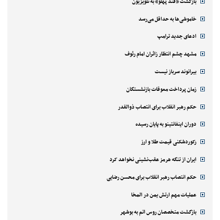
بازگشت «قند پهلو» به تلویزیون
خاموشی‌ها به حداقل می‌رسد
ادعای جدید ترامپ
مشهد چشم انتظار زائران امام رئوف
بیرانوند سرباز نیست
زمان پرداخت معوقات بازنشستگان
حکم رهبر انقلاب برای انتصاب ذوالقدر
دوران اینفانتینو به پایان رسیده
رکوردشکنی قیمت طلا و ارز
ایران از تنگه هرمز عقب‌نشینی نخواهد کرد
حکم انتصاب رهبر انقلاب برای محسن رضایی
عملیات مهم ارتش یمن در المخا
بازگشت متخصصان روس اتم به بوشهر