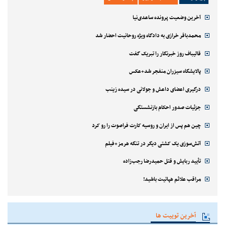
آخرین وضعیت پرونده ساعدی‌نیا
محمدباقر خرازی به دادگاه ویژه روحانیت احضار شد
قالیباف روز خبرنگار را تبریک گفت
پالایشگاه سیزران منفجر شد+عکس
درگیری اعضای داعش و جولانی در سیده زینب
جزئیات صدور احکام بازنشستگی
چین هم پس از ایران و روسیه کارت فراصوت را رو کرد
آتش‌سوزی یک کشتی دیگر در تنگه هرمز+فیلم
تأیید ربایش و قتل حمیدرضا رجب‌زاده
مراقب علائم هپاتیت باشید!
آخرین توییت ها