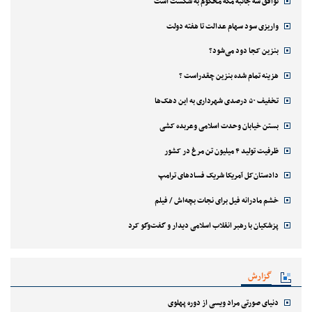
توافق سه جانبه مکه محکوم به شکست است
واریزی سود سهام عدالت تا هفته دولت
بنزین کجا دود می‌شود؟
هزینه تمام شده بنزین چقدراست ؟
تخفیف ۵۰ درصدی شهرداری به این دهک‌ها
بستن خیابان وحدت اسلامی وعربده کشی
ظرفیت تولید ۴ میلیون تن مرغ در کشور
دادستان‌کل آمریکا شریک فسادهای ترامپ
خشم مادرانه فیل برای نجات بچه‌اش / فیلم
پزشکیان با رهبر انقلاب اسلامی دیدار و گفت‌وگو کرد
گزارش
دنیای صورتی مراد ویسی از دوره پهلوی