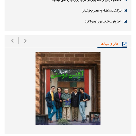
بازگشت منطقه به عصر یخبندان
آحارونوت نتانیاهو را رسوا کرد
هنر و سینما