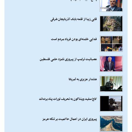
قابی زیبا از قلعه بابک آذربایجان شرقی
فدایی خامنه‌ای بودن فریاد مردم است
عصبانیت ترامپ از پیروزی نامزد حامی فلسطین
هشدار عزیزی به آمریکا
کاخ سفید وپنتاگون به تحریف تورات پناه برده‌اند
پیروزی ایران در اعمال حاکمیت بر تنگه هرمز