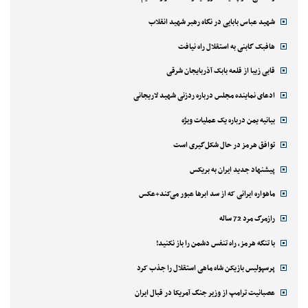
شهید عباس بابایی در نگاه رهبر شهید انقلاب
هافبک گابنی به استقلال راه نیافت
قابی زیبا از قلعه بابک آذربایجان شرقی
ادعای نماینده مجلس درباره ردزنی شهید لاریجانی
بیانیه یمن درباره یک عملیات ویژه
توافق هرمز در حال شکل‌گیری است
پیشنهاد جدید ایران به بریکس
ماهواره ایرانی که از سد ابرها عبور می‌کند+عکس
رازمرگ مرد 72 ساله
با تنگه هرمز، راه تنفس دشمن را باز نکنید!
پرسپولیس بازیکن شاه ماهی استقلال را جذب کرد
عصبانیت ترامپ از وزیر جنگ آمریکا در قبال ایران