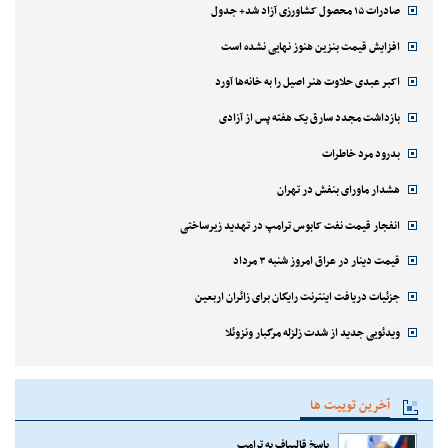
صادرات ۱۵ محصول کشاورزی آزاد شد+ جدول
افزایش قیمت بنزین هنوز نهایی نشده است
اکبر عبدی حلاوت هنر اصیل را به خانه‌ها آورد
بازداشت مجدد سارق یک هفته پس از آزادی
بدرود مرد خاطرات
هشدار ماورای بنفش در تهران
انفجار قیمت نفت کابوس ترامپ در تهدید زیرساختی
قیمت دینار در عراق امروز شنبه ۳ مرداد
جزئیات دریافت اینترنت رایگان برای زائران اربعین
ویدئویی جدید از شدت زلزله مرگبار ونزوئلا
آخرین توییت ها
پاسخ قالیباف به ترامپ