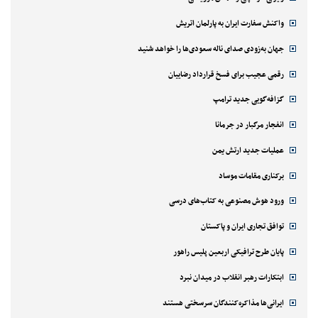
واکنش سفارت ایران به پارلمان اتریش
جهان به‌زودی صدای ناله سعودی‌ها را خواهد شنید
رقمی عجیب برای فسخ قرارداد رضاییان
گزافه‌گویی جدید ترامپ
انفجار مرگبار در جرمانا
عملیات جدید ارتش یمن
برکناری مقامات موساد
ورود هوش مصنوعی به کتاب‌های درسی
توافق تجاری ایران و پاکستان
پایان طرح ترافیکی اربعین پلیس راهور
ابتکارات رهبر انقلاب در میدان نبرد
ایرانی‌ها مذاکره‌کنندگان سرسختی هستند