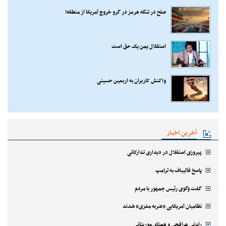
صلح در تنگه هرمز در گرو خروج آمریکا از منطقه!
استقلال یمن یک حق است
واکنش کاربران به اربعین حسینی
آخرین اخبار
پیروزی استقلال در دیداری تدارکاتی
پاسخ قالیباف به ترامپ
گفت وگوی رئیس جمهور با مردم
نظامیان آمریکایی «ضربه مغزی» شدند
رایزنی عراقچی و همتای موریتانی