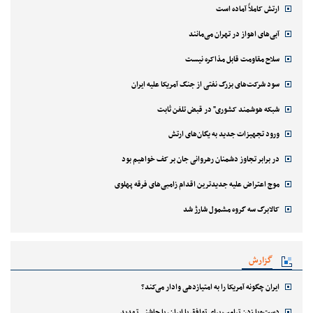
ارتش کاملاً آماده است
آبی‌های اهواز در تهران می‌مانند
سلاح مقاومت قابل مذاکره نیست
سود شرکت‌های بزرگ نفتی از جنگ آمریکا علیه ایران
شبکه هوشمند کشوری" در قبض تلفن ثابت
ورود تجهیزات جدید به یگان‌های ارتش
در برابر تجاوز دشمنان رهروانی جان بر کف خواهیم بود
موج اعتراض علیه جدیدترین اقدام زامبی‌های فرقه پهلوی
کالابرگ سه گروه مشمول شارژ شد
گزارش
ایران چگونه آمریکا را به امتیازدهی وادار می‌کند؟
دست‌وپا زدن ترامپ برای توافق با ایران، با چاشنی تهدید