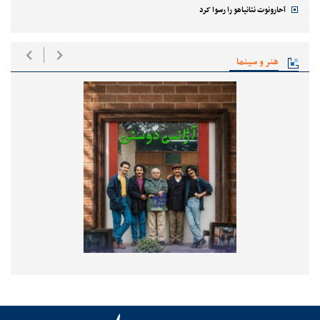
آحارونوت نتانیاهو را رسوا کرد
هنر و سینما