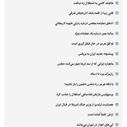
هافبک گابنی به استقلال راه نیافت
قابی زیبا از قلعه بابک آذربایجان شرقی
ادعای نماینده مجلس درباره ردزنی شهید لاریجانی
بیانیه یمن درباره یک عملیات ویژه
توافق هرمز در حال شکل‌گیری است
پیشنهاد جدید ایران به بریکس
ماهواره ایرانی که از سد ابرها عبور می‌کند+عکس
رازمرگ مرد 72 ساله
با تنگه هرمز، راه تنفس دشمن را باز نکنید!
پرسپولیس بازیکن شاه ماهی استقلال را جذب کرد
عصبانیت ترامپ از وزیر جنگ آمریکا در قبال ایران
ارتش کاملاً آماده است
آبی‌های اهواز در تهران می‌مانند