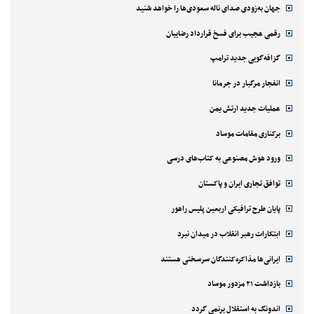
جهان به‌زودی صدای ناله سعودی‌ها را خواهد شنید
رقمی عجیب برای فسخ قرارداد رضاییان
گزافه‌گویی جدید ترامپ
انفجار مرگبار در جرمانا
عملیات جدید ارتش یمن
برکناری مقامات موساد
ورود هوش مصنوعی به کتاب‌های درسی
توافق تجاری ایران و پاکستان
پایان طرح ترافیکی اربعین پلیس راهور
ابتکارات رهبر انقلاب در میدان نبرد
ایرانی‌ها مذاکره‌کنندگان سرسختی هستند
بازداشت ۲۱ مزدور موساد
اندونگ به استقلال برنمی گردد