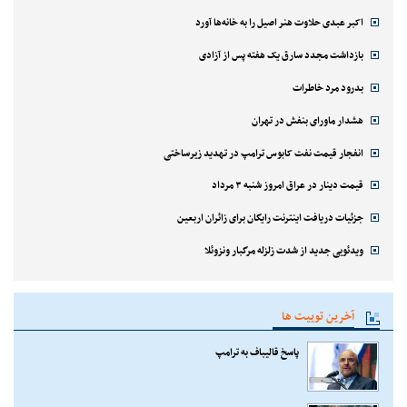
اکبر عبدی حلاوت هنر اصیل را به خانه‌ها آورد
بازداشت مجدد سارق یک هفته پس از آزادی
بدرود مرد خاطرات
هشدار ماورای بنفش در تهران
انفجار قیمت نفت کابوس ترامپ در تهدید زیرساختی
قیمت دینار در عراق امروز شنبه ۳ مرداد
جزئیات دریافت اینترنت رایگان برای زائران اربعین
ویدئویی جدید از شدت زلزله مرگبار ونزوئلا
آخرین توییت ها
پاسخ قالیباف به ترامپ