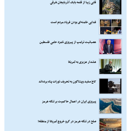
قابی زیبا از قلعه بابک آذربایجان شرقی
فدایی خامنه‌ای بودن فریاد مردم است
عصبانیت ترامپ از پیروزی نامزد حامی فلسطین
هشدار عزیزی به آمریکا
کاخ سفید وپنتاگون به تحریف تورات پناه برده‌اند
پیروزی ایران در اعمال حاکمیت بر تنگه هرمز
صلح در تنگه هرمز در گرو خروج آمریکا از منطقه!