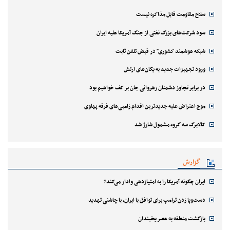
سلاح مقاومت قابل مذاکره نیست
سود شرکت‌های بزرگ نفتی از جنگ آمریکا علیه ایران
شبکه هوشمند کشوری" در قبض تلفن ثابت
ورود تجهیزات جدید به یگان‌های ارتش
در برابر تجاوز دشمنان رهروانی جان بر کف خواهیم بود
موج اعتراض علیه جدیدترین اقدام زامبی‌های فرقه پهلوی
کالابرگ سه گروه مشمول شارژ شد
گزارش
ایران چگونه آمریکا را به امتیازدهی وادار می‌کند؟
دست‌وپا زدن ترامپ برای توافق با ایران، با چاشنی تهدید
بازگشت منطقه به عصر یخبندان