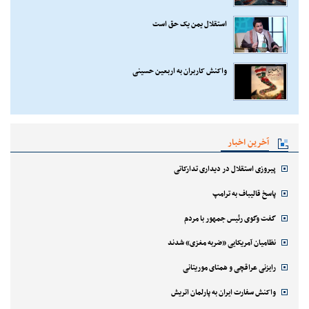
استقلال یمن یک حق است
واکنش کاربران به اربعین حسینی
آخرین اخبار
پیروزی استقلال در دیداری تدارکاتی
پاسخ قالیباف به ترامپ
گفت وگوی رئیس جمهور با مردم
نظامیان آمریکایی «ضربه مغزی» شدند
رایزنی عراقچی و همتای موریتانی
واکنش سفارت ایران به پارلمان اتریش