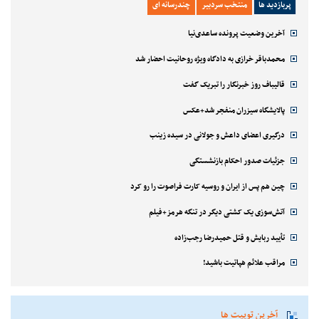
پربازدید ها
منتخب سردبیر
چندرسانه ای
آخرین وضعیت پرونده ساعدی‌نیا
محمدباقر خرازی به دادگاه ویژه روحانیت احضار شد
قالیباف روز خبرنگار را تبریک گفت
پالایشگاه سیزران منفجر شد+عکس
درگیری اعضای داعش و جولانی در سیده زینب
جزئیات صدور احکام بازنشستگی
چین هم پس از ایران و روسیه کارت فراصوت را رو کرد
آتش‌سوزی یک کشتی دیگر در تنگه هرمز+فیلم
تأیید ربایش و قتل حمیدرضا رجب‌زاده
مراقب علائم هپاتیت باشید!
آخرین توییت ها