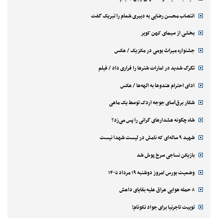
انتصاب محسن رضایی به دبیری شعام را تبریک گفت
بخشی از سیمای کهن کویر
جشنواره میراث بومی در مکزیک / عکس
تگرگ شدید در امارات شترها را فراری داد / فیلم
ادای احترام هندوها به الهه‌ها / عکس
شکار برق‌آسای جوجه اردک توسط یک ماهی
شاه چگونه هشدارهای گرانی را پس می‌زد؟
شهید ۹ ساله‌ای که نامش در لیست شهدا نیست
بازیکن نساجی سرخ پوش شد
وضعیت بورس امروز دوشنبه ۱۹ مرداد ۱۴۰۵
۸ حمله هوایی عراق علیه بقایای داعش
توییت تاجرنیا برای جواد نکونام!