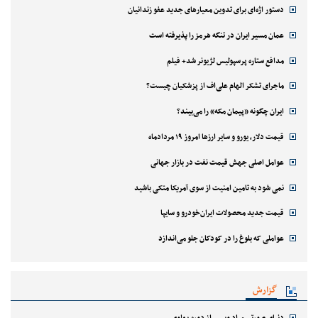
دستور اژه‌ای برای تدوین معیارهای جدید عفو زندانیان
عمان مسیر ایران در تنگه هرمز را پذیرفته است
مدافع ستاره پرسپولیس لژیونر شد+ فیلم
ماجرای تشکر الهام علی‌اف از پزشکیان چیست؟
ایران چگونه «پیمان مکه» را می‌بیند؟
قیمت دلار، یورو و سایر ارزها امروز ۱۹ مردادماه
عوامل اصلی جهش قیمت نفت در بازار جهانی
نمی شود به تامین امنیت از سوی آمریکا متکی باشید
قیمت جدید محصولات ایران‌خودرو و سایپا
عواملی که بلوغ را در کودکان جلو می‌اندازد
گزارش
دنیای صورتی مراد ویسی از دوره پهلوی