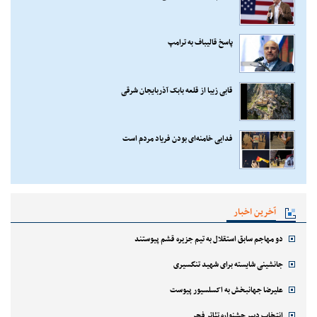
پاسخ قالیباف به ترامپ
قابی زیبا از قلعه بابک آذربایجان شرقی
فدایی خامنه‌ای بودن فریاد مردم است
آخرین اخبار
دو مهاجم سابق استقلال به تیم جزیره قشم پیوستند
جانشینی شایسته برای شهید تنگسیری
علیرضا جهانبخش به اکسلسیور پیوست
انتخاب دبیر جشنواره تئاتر فجر