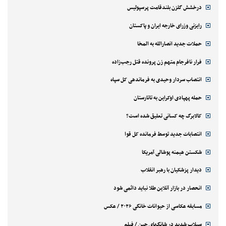
درخشش گلزن بلندقامت پرسپولیس
رایزنی وزرای خارجه ایران و پاکستان
حملات جدید انصارالله به المخا
فرار نافرجام متهم زن پرونده قتل رجب‌زاده
انتصاب سردار وحیدی به فرماندهی کل سپاه
حمله پهپادی اوکراین به تاتارستان
کالابرگ چه کسانی تعلیق شده است؟
انتصابات جدید توسط فرمانده کل قوا
شکستن هیمنه پوشالی آمریکا
دیدار پزشکیان با رهبر انقلاب
انحصار در بازار آنلاین طلا نباید دائمی شود
مسابقه عکاسی از حیوانات خانگی ۲۰۲۶ / عکس
سیلاب شدید در شانگهای چین / فیلم