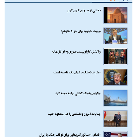
بخشی از سیمای کهن کویر
توییت تاجرنیا برای جواد نکونام!
واکنش کارتونیست سوری به توافق مکه
اعتراف ؛جنگ با ایران یک فاجعه است
اوکراین به یک کشتی ترکیه حمله کرد
جنایات امروز واشنگتن را هم محکوم کنید
اقدام ۱۱ سناتور آمریکایی برای توقف جنگ با ایران