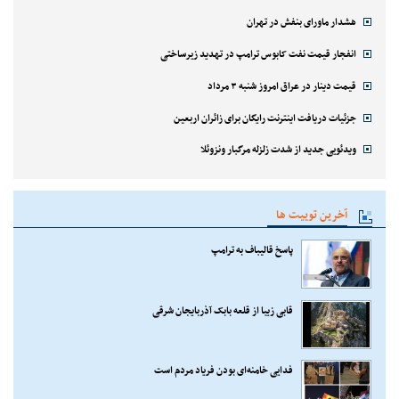
هشدار ماورای بنفش در تهران
انفجار قیمت نفت کابوس ترامپ در تهدید زیرساختی
قیمت دینار در عراق امروز شنبه ۳ مرداد
جزئیات دریافت اینترنت رایگان برای زائران اربعین
ویدئویی جدید از شدت زلزله مرگبار ونزوئلا
آخرین توییت ها
پاسخ قالیباف به ترامپ
قابی زیبا از قلعه بابک آذربایجان شرقی
فدایی خامنه‌ای بودن فریاد مردم است