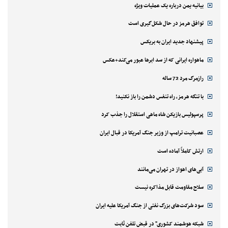
بیانیه یمن درباره یک عملیات ویژه
توافق هرمز در حال شکل‌گیری است
پیشنهاد جدید ایران به بریکس
ماهواره ایرانی که از سد ابرها عبور می‌کند+عکس
رازمرگ مرد 72 ساله
با تنگه هرمز، راه تنفس دشمن را باز نکنید!
پرسپولیس بازیکن شاه ماهی استقلال را جذب کرد
عصبانیت ترامپ از وزیر جنگ آمریکا در قبال ایران
ارتش کاملاً آماده است
آبی‌های اهواز در تهران می‌مانند
سلاح مقاومت قابل مذاکره نیست
سود شرکت‌های بزرگ نفتی از جنگ آمریکا علیه ایران
شبکه هوشمند کشوری" در قبض تلفن ثابت