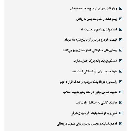
مهار آتش سوزی در برج سعیدیه همدان
پیام هشدار مقاومت یمن به ریاض
اعلام پایان مراسم اربعین ۱۴۰۵
قیمت خودرو در بازار آزاد پنج‌شنبه ۱۵ مرداد
بیماری‌های خطرناکی که از دهان بروز می‌کنند
دستگیری یک باند بزرگ جعل مدارک
شرط جدید برای بازنشستگی اعلام شد
زلنسکی: دو پالایشگاه روسیه را هدف قرار دادیم
شهید عباس بابایی در نگاه رهبر شهید انقلاب
هافبک گابنی به استقلال راه نیافت
قابی زیبا از قلعه بابک آذربایجان شرقی
ادعای نماینده مجلس درباره ردزنی شهید لاریجانی