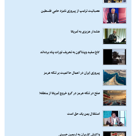
عصبانیت ترامپ از پیروزی نامزد حامی فلسطین
هشدار عزیزی به آمریکا
کاخ سفید وپنتاگون به تحریف تورات پناه برده‌اند
پیروزی ایران در اعمال حاکمیت بر تنگه هرمز
صلح در تنگه هرمز در گرو خروج آمریکا از منطقه!
استقلال یمن یک حق است
واکنش کاربران به اربعین حسینی