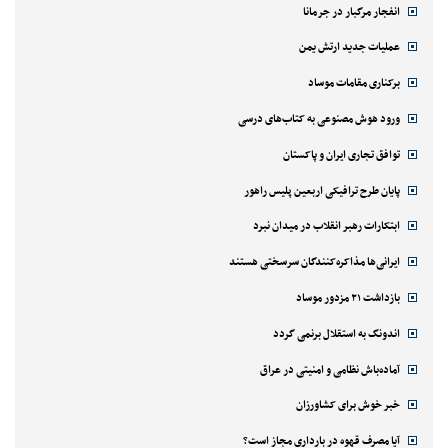
انفجار مرگبار در جرمانا
عملیات جدید ارتش یمن
برکناری مقامات موساد
ورود هوش مصنوعی به کتاب‌های درسی
توافق تجاری ایران و پاکستان
پایان طرح ترافیکی اربعین پلیس راهور
ابتکارات رهبر انقلاب در میدان نبرد
ایرانی‌ها مذاکره‌کنندگان سرسختی هستند
بازداشت ۲۱ مزدور موساد
اندونگ به استقلال برنمی گردد
آماده‌باش نظامی و امنیتی در عراق
خبر خوش برای کشاورزان
آیا مصرف قهوه در بارداری مجاز است؟