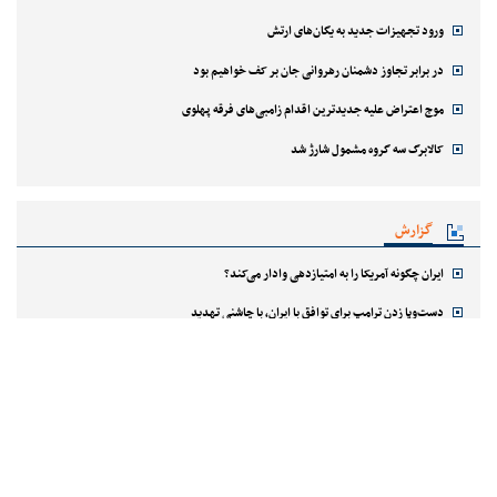
ورود تجهیزات جدید به یگان‌های ارتش
در برابر تجاوز دشمنان رهروانی جان بر کف خواهیم بود
موج اعتراض علیه جدیدترین اقدام زامبی‌های فرقه پهلوی
کالابرگ سه گروه مشمول شارژ شد
گزارش
ایران چگونه آمریکا را به امتیازدهی وادار می‌کند؟
دست‌وپا زدن ترامپ برای توافق با ایران، با چاشنی تهدید
بازگشت منطقه به عصر یخبندان
آحارونوت نتانیاهو را رسوا کرد
هنر و سینما