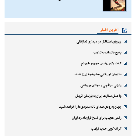
آخرین اخبار
پیروزی استقلال در دیداری تدارکاتی
پاسخ قالیباف به ترامپ
گفت وگوی رئیس جمهور با مردم
نظامیان آمریکایی «ضربه مغزی» شدند
رایزنی عراقچی و همتای موریتانی
واکنش سفارت ایران به پارلمان اتریش
جهان به‌زودی صدای ناله سعودی‌ها را خواهد شنید
رقمی عجیب برای فسخ قرارداد رضاییان
گزافه‌گویی جدید ترامپ