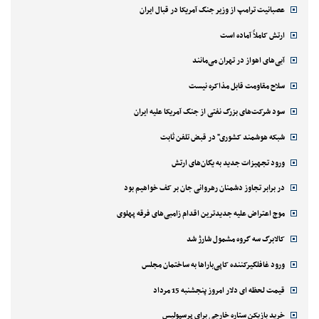
عصبانیت ترامپ از وزیر جنگ آمریکا در قبال ایران
ارتش کاملاً آماده است
آبی‌های اهواز در تهران می‌مانند
سلاح مقاومت قابل مذاکره نیست
سود شرکت‌های بزرگ نفتی از جنگ آمریکا علیه ایران
شبکه هوشمند کشوری" در قبض تلفن ثابت
ورود تجهیزات جدید به یگان‌های ارتش
در برابر تجاوز دشمنان رهروانی جان بر کف خواهیم بود
موج اعتراض علیه جدیدترین اقدام زامبی‌های فرقه پهلوی
کالابرگ سه گروه مشمول شارژ شد
ورود غافلگیرکننده کاپی‌باراها به ساختمان مجلس
قیمت لحظه ای دلار امروز پنجشنبه 15 مرداد
خرید بازیکن ستاره خارجی برای پرسپولیس