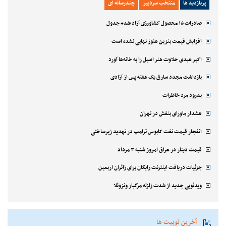
پربازدید ها
منتخب سردبیر
چندرسانه ای
صادرات ۱۵ محصول کشاورزی آزاد شد+ جدول
افزایش قیمت بنزین هنوز نهایی نشده است
اکبر عبدی حلاوت هنر اصیل را به خانه‌ها آورد
بازداشت مجدد سارق یک هفته پس از آزادی
بدرود مرد خاطرات
هشدار ماورای بنفش در تهران
انفجار قیمت نفت کابوس ترامپ در تهدید زیرساختی
قیمت دینار در عراق امروز شنبه ۳ مرداد
جزئیات دریافت اینترنت رایگان برای زائران اربعین
ویدئویی جدید از شدت زلزله مرگبار ونزوئلا
آخرین توییت ها