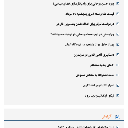
ورود حسن روحانی برای رادیکال‌سازی فضای سیاسی؟
قیمت طلا و سکه امروز پنجشنبه 15 مرداد
درخواست تارتار برای اضافه شدن یک مربی خارجی
چرا بعضی در اوج نعمت و بعضی در نهایت حسرت‌اند؟
پهپاد حامل مواد منفجره در فرودگاه آلمان
دستگیری قاضی قلابی در مازندران
ادعای جدید سنتکام
حمله انصارالله به نفتکش صعودی
اصرار نتانیاهو بر اشغالگری
فیگو: اینفانتینو باید برود
گزارش
ایران چگونه آمریکا را به امتیازدهی وادار می‌کند؟