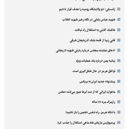
زلنسکی: دو پالایشگاه روسیه را هدف قرار دادیم
شهید عباس بابایی در نگاه رهبر شهید انقلاب
هافبک گابنی به استقلال راه نیافت
قابی زیبا از قلعه بابک آذربایجان شرقی
ادعای نماینده مجلس درباره ردزنی شهید لاریجانی
بیانیه یمن درباره یک عملیات ویژه
توافق هرمز در حال شکل‌گیری است
پیشنهاد جدید ایران به بریکس
ماهواره ایرانی که از سد ابرها عبور می‌کند+عکس
رازمرگ مرد 72 ساله
با تنگه هرمز، راه تنفس دشمن را باز نکنید!
پرسپولیس بازیکن شاه ماهی استقلال را جذب کرد