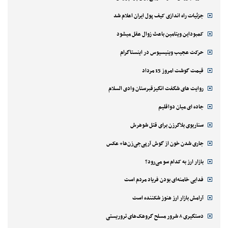
جزئیات راه اندازی کیف پول ایران اعلام شد
کمبوداین ویتامین باعث زوال عقل میشود
حرکت عجیب وینیسیوس در اینستاگرام
قیمت گوشت امروز 15 مرداد
روایت های شگفت انگیزقبرستان وادی السلام
جاده ای میان دواقلیم
سناریوی بلاگرزن برای قتل شوهرش
جاری شدن خون از گوش آرپی‌جی‌زن‌ها+ عکس
بازار ارز به کدام سو می‌رود؟
فدایی خامنه‌ای بودن فریاد مردم است
آرامش بازار ارز هنوز شکننده است
دستگیری ۸ شرور مسلح گروهک‌های تروریستی