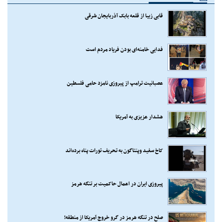
قابی زیبا از قلعه بابک آذربایجان شرقی
فدایی خامنه‌ای بودن فریاد مردم است
عصبانیت ترامپ از پیروزی نامزد حامی فلسطین
هشدار عزیزی به آمریکا
کاخ سفید وپنتاگون به تحریف تورات پناه برده‌اند
پیروزی ایران در اعمال حاکمیت بر تنگه هرمز
صلح در تنگه هرمز در گرو خروج آمریکا از منطقه!