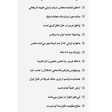
ادعای نماینده مجلس درباره ردزنی شهید لاریجانی
بیانیه یمن درباره یک عملیات ویژه
توافق هرمز در حال شکل‌گیری است
پیشنهاد جدید ایران به بریکس
ماهواره ایرانی که از سد ابرها عبور می‌کند+عکس
رازمرگ مرد 72 ساله
با تنگه هرمز، راه تنفس دشمن را باز نکنید!
پرسپولیس بازیکن شاه ماهی استقلال را جذب کرد
عصبانیت ترامپ از وزیر جنگ آمریکا در قبال ایران
ارتش کاملاً آماده است
آبی‌های اهواز در تهران می‌مانند
سلاح مقاومت قابل مذاکره نیست