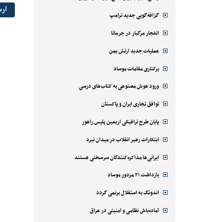
ار
گزافه‌گویی جدید ترامپ
انفجار مرگبار در جرمانا
عملیات جدید ارتش یمن
برکناری مقامات موساد
ورود هوش مصنوعی به کتاب‌های درسی
توافق تجاری ایران و پاکستان
پایان طرح ترافیکی اربعین پلیس راهور
ابتکارات رهبر انقلاب در میدان نبرد
ایرانی‌ها مذاکره‌کنندگان سرسختی هستند
بازداشت ۲۱ مزدور موساد
اندونگ به استقلال برنمی گردد
آماده‌باش نظامی و امنیتی در عراق