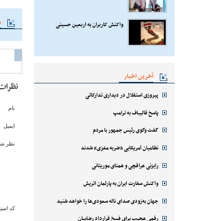
م
واکنش کاربران به اربعین حسینی
آخرین اخبار
نظرات
پیروزی استقلال در دیداری تدارکاتی
نام
پاسخ قالیباف به ترامپ
ایمیل
گفت وگوی رئیس جمهور با مردم
نظر شم
نظامیان آمریکایی «ضربه مغزی» شدند
رایزنی عراقچی و همتای موریتانی
واکنش سفارت ایران به پارلمان اتریش
جهان به‌زودی صدای ناله سعودی‌ها را خواهد شنید
کد امنی
رقمی عجیب برای فسخ قرارداد رضاییان