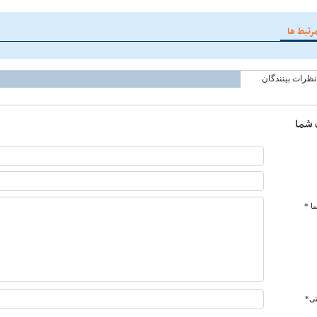
رتبط ها
نظرات بینندگان
 شما
ا *
تی*