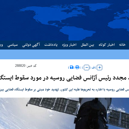
خانه
اخبار کوتاه
بین الملل
اخبار ویژه
یادداشت
آگهی دولتی
سیاسی
وب
کد خبر: 288820
|
ف
|
|
|
|
|
 مجدد رئیس آژانس فضایی روسیه در مورد سقوط ایستگاه
 فضایی روسیه با اشاره به تحریم‌ها علیه این کشور، تهدید خود مبنی بر سقوط ایستگاه فضایی بین‌ال