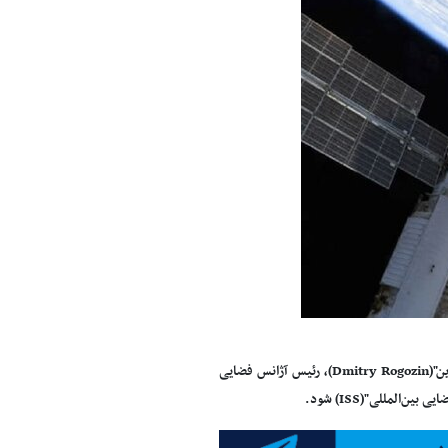
"دیمیتری روگوزین"(Dmitry Rogozin)، رئیس آژانس فضایی