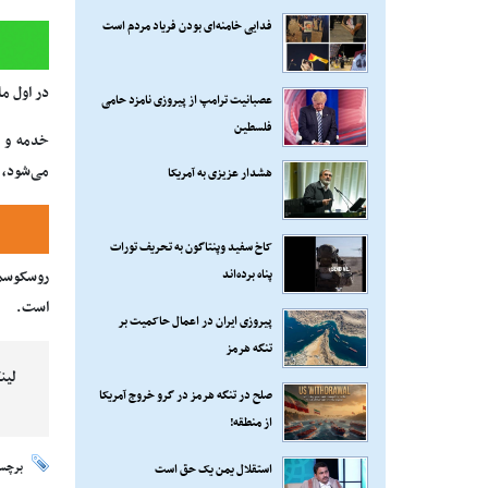
فدایی خامنه‌ای بودن فریاد مردم است
در اول ما
عصبانیت ترامپ از پیروزی نامزد حامی
فلسطین
می‌شود، از سال ۲۰۲۱ تحت تحریم‌های آمریکا و از سال ۲۰۲۲ تحت 
هشدار عزیزی به آمریکا
کاخ سفید وپنتاگون به تحریف تورات
پناه برده‌اند
روسکوسمو
است.
پیروزی ایران در اعمال حاکمیت بر
تنگه هرمز
لین
صلح در تنگه هرمز در گرو خروج آمریکا
از منطقه!
برچس
استقلال یمن یک حق است