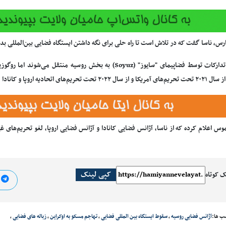
رس، ناسا گفت که در تلاش است تا راه حلی برای نگه داشتن ایستگاه فضایی بین‌المللی ب
خدمه و تدارکات توسط فضاپیمای "سایوز" (Soyuz) به بخش روسیه من
تحریم‌های اتحادیه اروپا و کانادا قرار داشته است.
س اعلام کرده که از ناسا، آژانس فضایی کانادا و آژانس فضایی اروپا، لغو تحریم‌های 
کپی لینک
ک کوتاه
ا
ب ها:
آژانس فضایی روسیه
،
سقوط ایستگاه بین المللی فضایی
،
تهاجم مسکو به اوکراین
،
زباله های فضایی
،