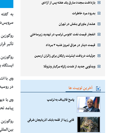
بازداشت مجدد سارق یک هفته پس از آزادی
بدرود مرد خاطرات
به گفته 
سرویس‌دهی
هشدار ماورای بنفش در تهران
انفجار قیمت نفت کابوس ترامپ در تهدید زیرساختی
روگوزین 
تأثیر قرار بگیرد
قیمت دینار در عراق امروز شنبه ۳ مرداد
جزئیات دریافت اینترنت رایگان برای زائران اربعین
روگوزین 
ایستگاه به طور متوسط ۱۱ بار در سال برا
ویدئویی جدید از شدت زلزله مرگبار ونزوئلا
وی با ان
در روسیه
آخرین توییت ها
وی با دی
پاسخ قالیباف به ترامپ
پیامد تح
قابی زیبا از قلعه بابک آذربایجان شرقی
روگوزین 
بین‌الملل