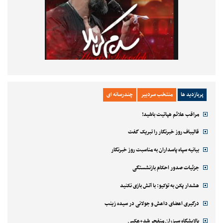
پربازدید ها
منتخب سردبیر
چندرسانه ای
مراقب علائم هپاتیت باشید!
قالیباف روز خبرنگار را تبریک گفت
بیانیه سپاه پاسداران به مناسبت روز خبرنگار
جزئیات صدور احکام بازنشستگی
هشدار پکن به توکیو: با آتش بازی نکنید
درگیری اعضای داعش و جولانی در سیده زینب
پالایشگاه سیزران منفجر شد+عکس