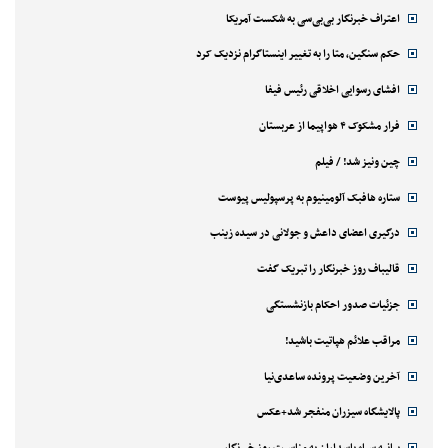
اعتراف خبرنگار بی‌بی‌سی به شکست آمریکا
حکم سنگین، متا را به تغییر اینستاگرام نزدیک کرد
افشای رسوایی اخلاقی رئیس فیفا
فرار مشکوک ۴ هواپیما از عربستان
چین ونیز شد! / فیلم
ستاره هافبک آلومینیوم به پرسپولیس پیوست
درگیری اعضای داعش و جولانی در سیده زینب
قالیباف روز خبرنگار را تبریک گفت
جزئیات صدور احکام بازنشستگی
مراقب علائم هپاتیت باشید!
آخرین وضعیت پرونده ساعدی‌نیا
پالایشگاه سیزران منفجر شد+عکس