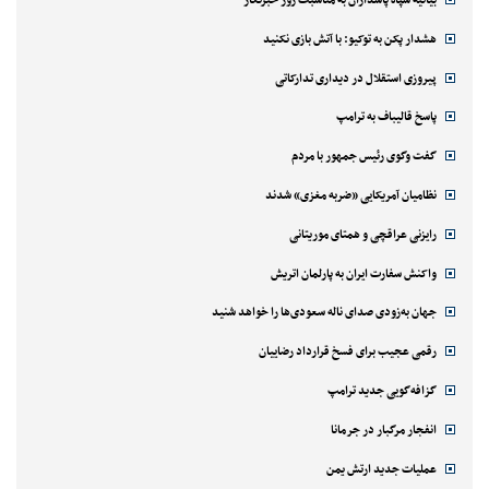
بیانیه سپاه پاسداران به مناسبت روز خبرنگار
هشدار پکن به توکیو: با آتش بازی نکنید
پیروزی استقلال در دیداری تدارکاتی
پاسخ قالیباف به ترامپ
گفت وگوی رئیس جمهور با مردم
نظامیان آمریکایی «ضربه مغزی» شدند
رایزنی عراقچی و همتای موریتانی
واکنش سفارت ایران به پارلمان اتریش
جهان به‌زودی صدای ناله سعودی‌ها را خواهد شنید
رقمی عجیب برای فسخ قرارداد رضاییان
گزافه‌گویی جدید ترامپ
انفجار مرگبار در جرمانا
عملیات جدید ارتش یمن