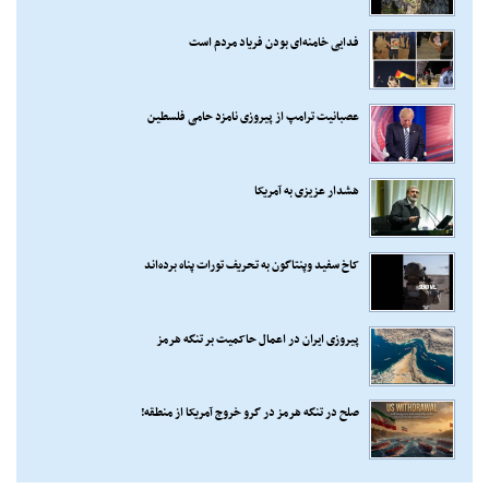
فدایی خامنه‌ای بودن فریاد مردم است
عصبانیت ترامپ از پیروزی نامزد حامی فلسطین
هشدار عزیزی به آمریکا
کاخ سفید وپنتاگون به تحریف تورات پناه برده‌اند
پیروزی ایران در اعمال حاکمیت بر تنگه هرمز
صلح در تنگه هرمز در گرو خروج آمریکا از منطقه!