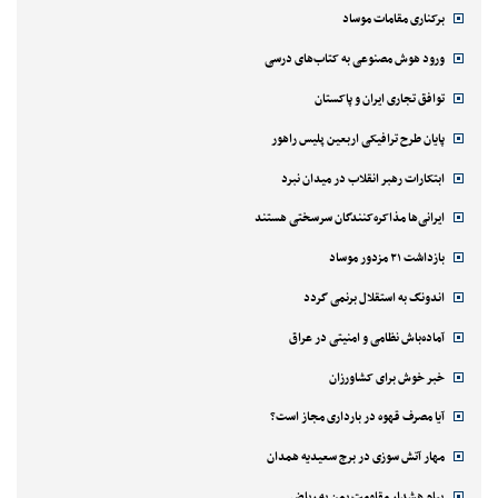
برکناری مقامات موساد
ورود هوش مصنوعی به کتاب‌های درسی
توافق تجاری ایران و پاکستان
پایان طرح ترافیکی اربعین پلیس راهور
ابتکارات رهبر انقلاب در میدان نبرد
ایرانی‌ها مذاکره‌کنندگان سرسختی هستند
بازداشت ۲۱ مزدور موساد
اندونگ به استقلال برنمی گردد
آماده‌باش نظامی و امنیتی در عراق
خبر خوش برای کشاورزان
آیا مصرف قهوه در بارداری مجاز است؟
مهار آتش سوزی در برج سعیدیه همدان
پیام هشدار مقاومت یمن به ریاض