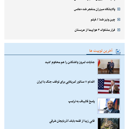
پالایشگاه سیزران منفجر شد+عکس
چین ونیز شد! / فیلم
فرار مشکوک ۴ هواپیما از عربستان
آخرین توییت ها
جنایات امروز واشنگتن را هم محکوم کنید
اقدام ۱۱ سناتور آمریکایی برای توقف جنگ با ایران
پاسخ قالیباف به ترامپ
قابی زیبا از قلعه بابک آذربایجان شرقی