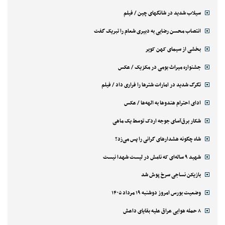
سیلاب شدید در شانگهای چین / فیلم
انتصاب محسن رضایی به دبیری شعام را تبریک گفت
بخشی از سیمای کهن کویر
جشنواره میراث بومی در مکزیک / عکس
تگرگ شدید در امارات شترها را فراری داد / فیلم
ادای احترام هندوها به الهه‌ها / عکس
شکار برق‌آسای جوجه اردک توسط یک ماهی
شاه چگونه هشدارهای گرانی را پس می‌زد؟
شهید ۹ ساله‌ای که نامش در لیست شهدا نیست
بازیکن نساجی سرخ پوش شد
وضعیت بورس امروز دوشنبه ۱۹ مرداد ۱۴۰۵
۸ حمله هوایی عراق علیه بقایای داعش