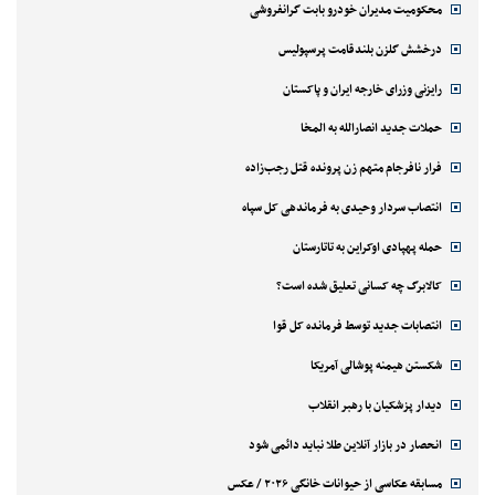
محکومیت مدیران خودرو بابت گرانفروشی
درخشش گلزن بلندقامت پرسپولیس
رایزنی وزرای خارجه ایران و پاکستان
حملات جدید انصارالله به المخا
فرار نافرجام متهم زن پرونده قتل رجب‌زاده
انتصاب سردار وحیدی به فرماندهی کل سپاه
حمله پهپادی اوکراین به تاتارستان
کالابرگ چه کسانی تعلیق شده است؟
انتصابات جدید توسط فرمانده کل قوا
شکستن هیمنه پوشالی آمریکا
دیدار پزشکیان با رهبر انقلاب
انحصار در بازار آنلاین طلا نباید دائمی شود
مسابقه عکاسی از حیوانات خانگی ۲۰۲۶ / عکس