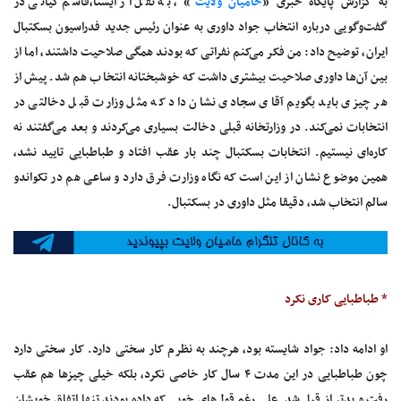
به گزارش پایگاه خبری «
حامیان ولایت
» ، به نقل از ایسنا،قاسم کیانی در
گفت‌وگویی درباره انتخاب جواد داوری به عنوان رئیس جدید فدراسیون بسکتبال
ایران، توضیح داد: من فکر می‌کنم نفراتی که بودند همگی صلاحیت داشتند، اما از
بین آن‌ها داوری صلاحیت بیشتری داشت که خوشبختانه انتخاب هم شد. پیش از
هر چیزی باید بگویم آقای سجادی نشان داد که مثل وزارت قبل دخالتی در
انتخابات نمی‌کند. در وزارتخانه قبلی دخالت بسیاری می‌کردند و بعد می‌گفتند نه
کاره‌ای نیستیم. انتخابات بسکتبال چند بار عقب افتاد و طباطبایی تایید نشد،
همین موضوع نشان از این است که نگاه وزارت فرق دارد و ساعی هم در تکواندو
سالم انتخاب شد، دقیقا مثل داوری در بسکتبال.
* طباطبایی کاری نکرد
او ادامه داد: جواد شایسته بود، هرچند به نظرم کار سختی دارد. کار سختی دارد
چون طباطبایی در این مدت ۴ سال کار خاصی نکرد، بلکه خیلی چیزها هم عقب
رفت و بدتر از قبل شد. علی رغم قول‌های خوبی که داده بودند تنها اتفاق خوبشان