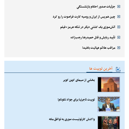
جزئیات صدور احکام بازنشستگی
چین هم پس از ایران و روسیه کارت فراصوت را رو کرد
آتش‌سوزی یک کشتی دیگر در تنگه هرمز+فیلم
تأیید ربایش و قتل حمیدرضا رجب‌زاده
مراقب علائم هپاتیت باشید!
آخرین توییت ها
بخشی از سیمای کهن کویر
توییت تاجرنیا برای جواد نکونام!
واکنش کارتونیست سوری به توافق مکه