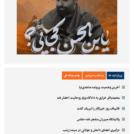
پربازدید ها
منتخب سردبیر
چندرسانه ای
آخرین وضعیت پرونده ساعدی‌نیا
محمدباقر خرازی به دادگاه ویژه روحانیت احضار شد
قالیباف روز خبرنگار را تبریک گفت
پالایشگاه سیزران منفجر شد+عکس
درگیری اعضای داعش و جولانی در سیده زینب