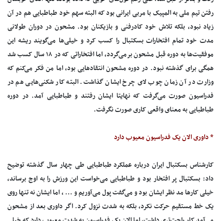
رفتن تیم ملی به المپیک با مربی ایرانی بود که البته سهم خود طباطبایی هم در آن
زیاد نبود، بلکه تلاش خود کادرفنی و بازیکنان بود. مشحون در دوران طولانی
مدت خود تمام افتخارات بسکتبال را کسب کرد و خیلی‌ها می‌گویند ریشه این
موفقیت‌ها به دوره قبل مشحون برمی‌گردد، اما افتخاراتی که در ۱۸ سال کسب شد
همگی برای‌ گذشته نبود. در دوره مشحون انتقادهایی بود، اما من فکر می‌کنم که
وزارت در آن زمان چوب لای‌ چرخ ایشان گذاشت. البته کار شکنی‌هایی هم در
فدراسیون صورت می‌گرفت که نهایتا ایشان رفتند و طباطبایی آمد. در دوره
طباطبایی به معنای واقعی کاری صورت نگرفت.
* داوری الان یک فدراسیون معیوب دارد
کارشناس بسکتبال ایران درباره عملکرد طباطبایی طی چهار سال گذشته توضیح
داد: بسکتبال پر افتخار بود و طباطبایی می‌خواست این ورزش را به اوج برساند،
خیلی کارها مد نظر ایشان بود و می‌گفت پول می‌آوریم و ... ، اما ایشان نه تنها روی
یک خط مستقیم حرکت نکرد، بلکه به شدت نزول کرد. اگر داوری بعد از مشحون
می‌آمد کار راحت‌تری داشت، اما الان یک فدراسیون به شدت معیوب دارد که خیلی