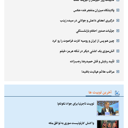
قالیباف روز خبرنگار را تبریک گفت
پالایشگاه سیزران منفجر شد+عکس
درگیری اعضای داعش و جولانی در سیده زینب
جزئیات صدور احکام بازنشستگی
چین هم پس از ایران و روسیه کارت فراصوت را رو کرد
آتش‌سوزی یک کشتی دیگر در تنگه هرمز+فیلم
تأیید ربایش و قتل حمیدرضا رجب‌زاده
مراقب علائم هپاتیت باشید!
آخرین توییت ها
توییت تاجرنیا برای جواد نکونام!
واکنش کارتونیست سوری به توافق مکه