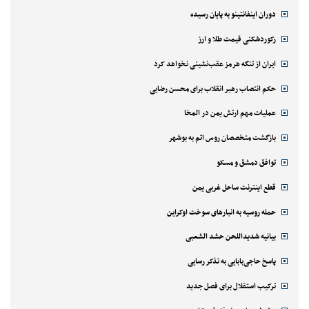
دوران اینفانتینو به پایان رسیده
رکوردشکنی قیمت طلا و ارز
ایران از تنگه هرمز عقب‌نشینی نخواهد کرد
حکم انتصاب رهبر انقلاب برای محسن رضایی
عملیات مهم ارتش یمن در المخا
بازگشت متخصصان روس اتم به بوشهر
توافق دمشق و مسکو
قطع اینترنت ساحل غربی یمن
حمله روسیه به انبارهای سوخت اوکراین
بیانیه شدیداللحن حشد الشعبی
پاسخ حاجی‌بابایی به تذکر رسایی
ترکیب استقلال برای فصل جدید