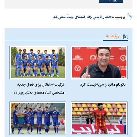
برچسب ها:
انتقال قاسمی نژاد
،
استقلال
،
رسماً منتفی شد
،
مرتبط ها
نکونام مافیا را سربه‌نیست کرد
ترکیب استقلال برای فصل جدید
مشخص شد/ معمای بختیاری‌زاده
در یک پست مهم +عکس