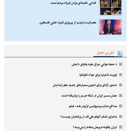
فدایی خامنه‌ای بودن فریاد مردم است
عصبانیت ترامپ از پیروزی نامزد حامی فلسطین
آخرین اخبار
۸ حمله هوایی عراق علیه بقایای داعش
توییت تاجرنیا برای جواد نکونام!
دستور اژه‌ای برای تدوین معیارهای جدید عفو زندانیان
عمان مسیر ایران در تنگه هرمز را پذیرفته است
مدافع ستاره پرسپولیس لژیونر شد+ فیلم
ماجرای تشکر الهام علی‌اف از پزشکیان چیست؟
ایران چگونه «پیمان مکه» را می‌بیند؟