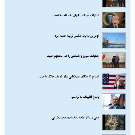
اعتراف ؛جنگ با ایران یک فاجعه است
اوکراین به یک کشتی ترکیه حمله کرد
جنایات امروز واشنگتن را هم محکوم کنید
اقدام ۱۱ سناتور آمریکایی برای توقف جنگ با ایران
پاسخ قالیباف به ترامپ
قابی زیبا از قلعه بابک آذربایجان شرقی