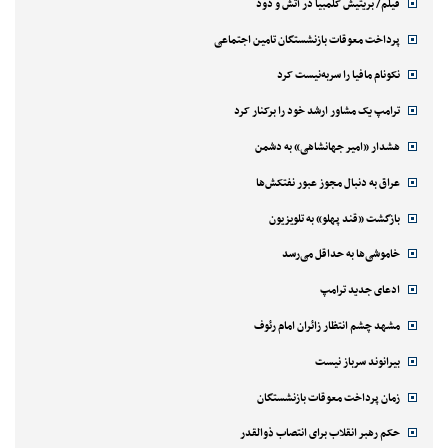
فیلم/ بریتیش کلمبیا در آتش و دود
پرداخت معوقات بازنشستگان تامین اجتماعی
نکونام مافیا را سربه‌نیست کرد
ترامپ یک مشاور ارشد خود را برکنار کرد
هشدار «امیر جهانشاهی» به دشمن
عراق به دنبال مجوز عبور نفتکش‌ها
بازگشت «قند پهلو» به تلویزیون
خاموشی‌ها به حداقل می‌رسد
ادعای جدید ترامپ
مشهد چشم انتظار زائران امام رئوف
بیرانوند سرباز نیست
زمان پرداخت معوقات بازنشستگان
حکم رهبر انقلاب برای انتصاب ذوالقدر