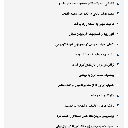
زلنسکی: دو پالایشگاه روسیه را هدف قرار دادیم
شهید عباس بابایی در نگاه رهبر شهید انقلاب
هافبک گابنی به استقلال راه نیافت
قابی زیبا از قلعه بابک آذربایجان شرقی
ادعای نماینده مجلس درباره ردزنی شهید لاریجانی
بیانیه یمن درباره یک عملیات ویژه
توافق هرمز در حال شکل‌گیری است
پیشنهاد جدید ایران به بریکس
ماهواره ایرانی که از سد ابرها عبور می‌کند+عکس
رازمرگ مرد 72 ساله
با تنگه هرمز، راه تنفس دشمن را باز نکنید!
پرسپولیس بازیکن شاه ماهی استقلال را جذب کرد
عصبانیت ترامپ از وزیر جنگ آمریکا در قبال ایران