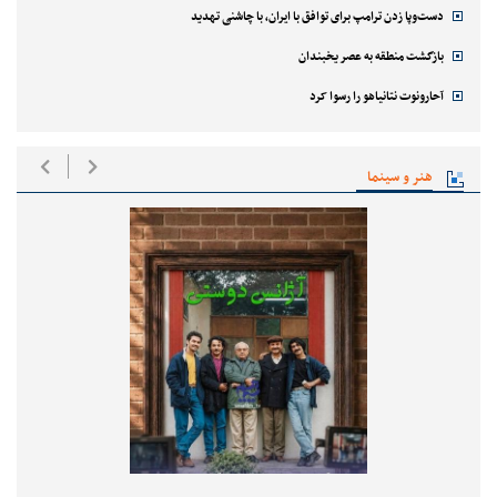
دست‌وپا زدن ترامپ برای توافق با ایران، با چاشنی تهدید
بازگشت منطقه به عصر یخبندان
آحارونوت نتانیاهو را رسوا کرد
هنر و سینما