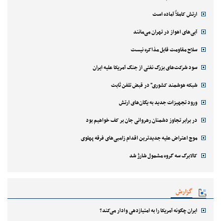
ارتش کاملاً آماده است
آبی‌های اهواز در تهران می‌مانند
سلاح مقاومت قابل مذاکره نیست
سود شرکت‌های بزرگ نفتی از جنگ آمریکا علیه ایران
شبکه هوشمند کشوری" در قبض تلفن ثابت
ورود تجهیزات جدید به یگان‌های ارتش
در برابر تجاوز دشمنان رهروانی جان بر کف خواهیم بود
موج اعتراض علیه جدیدترین اقدام زامبی‌های فرقه پهلوی
کالابرگ سه گروه مشمول شارژ شد
گزارش
ایران چگونه آمریکا را به امتیازدهی وادار می‌کند؟