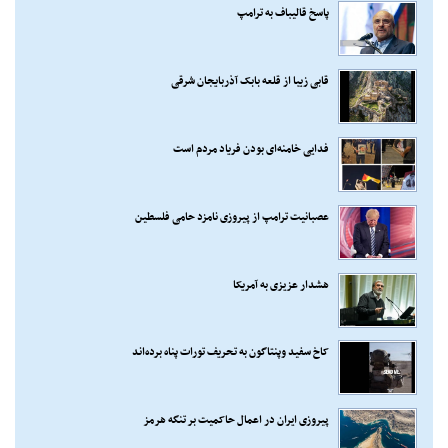
پاسخ قالیباف به ترامپ
قابی زیبا از قلعه بابک آذربایجان شرقی
فدایی خامنه‌ای بودن فریاد مردم است
عصبانیت ترامپ از پیروزی نامزد حامی فلسطین
هشدار عزیزی به آمریکا
کاخ سفید وپنتاگون به تحریف تورات پناه برده‌اند
پیروزی ایران در اعمال حاکمیت بر تنگه هرمز