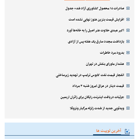
صادرات ۱۵ محصول کشاورزی آزاد شد+ جدول
افزایش قیمت بنزین هنوز نهایی نشده است
اکبر عبدی حلاوت هنر اصیل را به خانه‌ها آورد
بازداشت مجدد سارق یک هفته پس از آزادی
بدرود مرد خاطرات
هشدار ماورای بنفش در تهران
انفجار قیمت نفت کابوس ترامپ در تهدید زیرساختی
قیمت دینار در عراق امروز شنبه ۳ مرداد
جزئیات دریافت اینترنت رایگان برای زائران اربعین
ویدئویی جدید از شدت زلزله مرگبار ونزوئلا
آخرین توییت ها