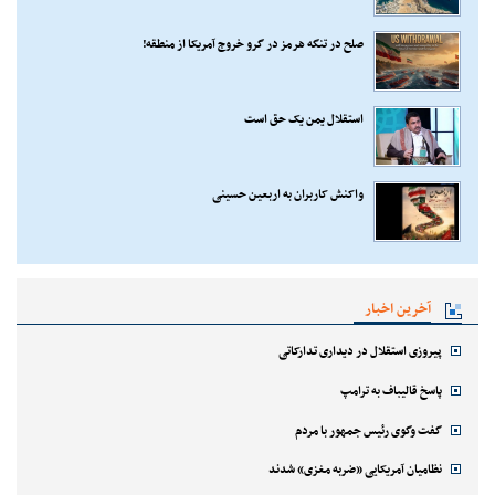
صلح در تنگه هرمز در گرو خروج آمریکا از منطقه!
استقلال یمن یک حق است
واکنش کاربران به اربعین حسینی
آخرین اخبار
پیروزی استقلال در دیداری تدارکاتی
پاسخ قالیباف به ترامپ
گفت وگوی رئیس جمهور با مردم
نظامیان آمریکایی «ضربه مغزی» شدند