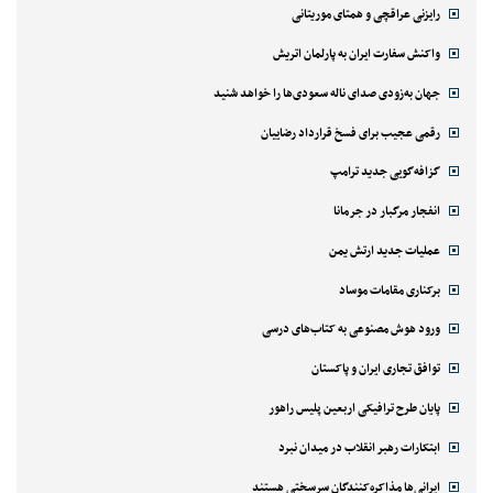
رایزنی عراقچی و همتای موریتانی
واکنش سفارت ایران به پارلمان اتریش
جهان به‌زودی صدای ناله سعودی‌ها را خواهد شنید
رقمی عجیب برای فسخ قرارداد رضاییان
گزافه‌گویی جدید ترامپ
انفجار مرگبار در جرمانا
عملیات جدید ارتش یمن
برکناری مقامات موساد
ورود هوش مصنوعی به کتاب‌های درسی
توافق تجاری ایران و پاکستان
پایان طرح ترافیکی اربعین پلیس راهور
ابتکارات رهبر انقلاب در میدان نبرد
ایرانی‌ها مذاکره‌کنندگان سرسختی هستند