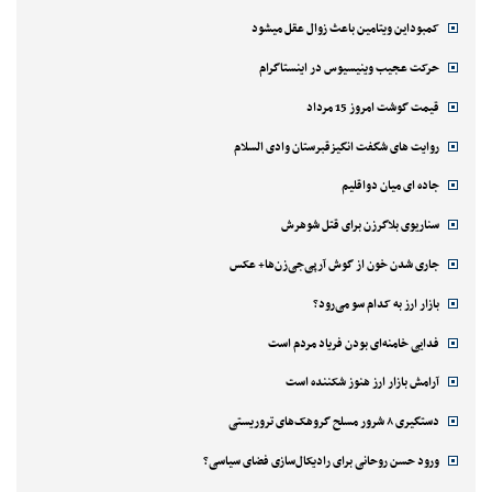
کمبوداین ویتامین باعث زوال عقل میشود
حرکت عجیب وینیسیوس در اینستاگرام
قیمت گوشت امروز 15 مرداد
روایت های شگفت انگیزقبرستان وادی السلام
جاده ای میان دواقلیم
سناریوی بلاگرزن برای قتل شوهرش
جاری شدن خون از گوش آرپی‌جی‌زن‌ها+ عکس
بازار ارز به کدام سو می‌رود؟
فدایی خامنه‌ای بودن فریاد مردم است
آرامش بازار ارز هنوز شکننده است
دستگیری ۸ شرور مسلح گروهک‌های تروریستی
ورود حسن روحانی برای رادیکال‌سازی فضای سیاسی؟