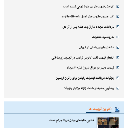
افزایش قیمت بنزین هنوز نهایی نشده است
اکبر عبدی حلاوت هنر اصیل را به خانه‌ها آورد
بازداشت مجدد سارق یک هفته پس از آزادی
بدرود مرد خاطرات
هشدار ماورای بنفش در تهران
انفجار قیمت نفت کابوس ترامپ در تهدید زیرساختی
قیمت دینار در عراق امروز شنبه ۳ مرداد
جزئیات دریافت اینترنت رایگان برای زائران اربعین
ویدئویی جدید از شدت زلزله مرگبار ونزوئلا
آخرین توییت ها
فدایی خامنه‌ای بودن فریاد مردم است