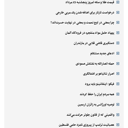
قیمت طلا و سکه امروز پنجشنبه 15 مرداد
درخواست تارتار برای اضافه شدن یک مربی خارجی
چرا بعضی در اوج نعمت و بعضی در نهایت حسرت‌اند؟
پهپاد حامل مواد منفجره در فرودگاه آلمان
دستگیری قاضی قلابی در مازندران
ادعای جدید سنتکام
حمله انصارالله به نفتکش صعودی
اصرار نتانیاهو بر اشغالگری
فیگو: اینفانتینو باید برود
همه مردم ایران را حفظ کردند
توصیه اورژانس به زائران اربعین
واقعیتی که از قانون جلوتر حرکت می‌کند
عصبانیت ترامپ از پیروزی نامزد حامی فلسطین