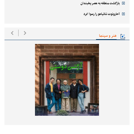
بازگشت منطقه به عصر یخبندان
آحارونوت نتانیاهو را رسوا کرد
هنر و سینما