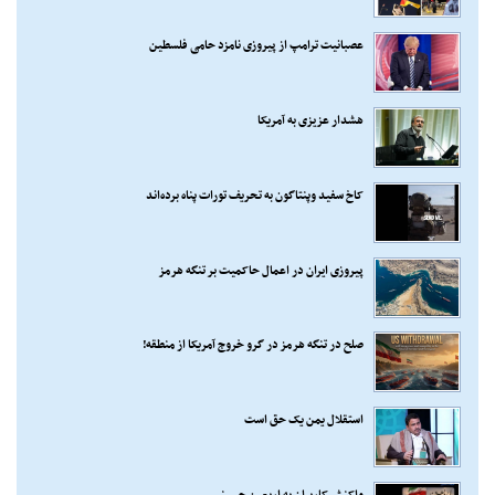
عصبانیت ترامپ از پیروزی نامزد حامی فلسطین
هشدار عزیزی به آمریکا
کاخ سفید وپنتاگون به تحریف تورات پناه برده‌اند
پیروزی ایران در اعمال حاکمیت بر تنگه هرمز
صلح در تنگه هرمز در گرو خروج آمریکا از منطقه!
استقلال یمن یک حق است
واکنش کاربران به اربعین حسینی