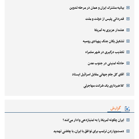
بیانیه مشترک ایران و عمان در مرحله تدوین
قدردانی پلیس از دولت و ملت
هشدار عزیزی به آمریکا
تشکیل یگان جنگ پهپادی روسیه
تکذیب درگیری در شهر سامراء
حادثه امنیتی در جنوب عدن
آقای گل جام جهانی مقابل اسرائیل ایستاد
کلاهبرداری یک شرکت مهاجرتی
گزارش
ایران چگونه آمریکا را به امتیازدهی وادار می‌کند؟
دست‌وپا زدن ترامپ برای توافق با ایران، با چاشنی تهدید