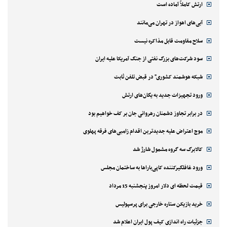
ارتش کاملاً آماده است
آبی‌های اهواز در تهران می‌مانند
سلاح مقاومت قابل مذاکره نیست
سود شرکت‌های بزرگ نفتی از جنگ آمریکا علیه ایران
شبکه هوشمند کشوری" در قبض تلفن ثابت
ورود تجهیزات جدید به یگان‌های ارتش
در برابر تجاوز دشمنان رهروانی جان بر کف خواهیم بود
موج اعتراض علیه جدیدترین اقدام زامبی‌های فرقه پهلوی
کالابرگ سه گروه مشمول شارژ شد
ورود غافلگیرکننده کاپی‌باراها به ساختمان مجلس
قیمت لحظه ای دلار امروز پنجشنبه 15 مرداد
خرید بازیکن ستاره خارجی برای پرسپولیس
جزئیات راه اندازی کیف پول ایران اعلام شد